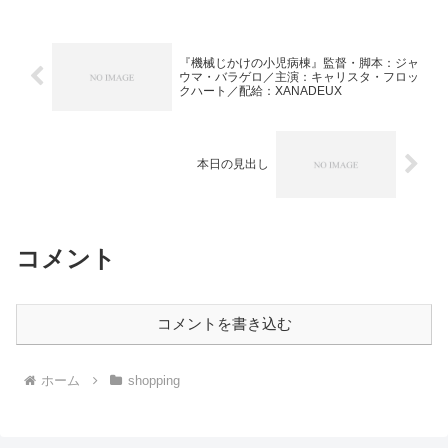
迅社) 大...
『機械じかけの小児病棟』監督・脚本：ジャ
ウマ・バラゲロ／主演：キャリスタ・フロッ
クハート／配給：XANADEUX
本日の見出し
コメント
コメントを書き込む
ホーム
shopping