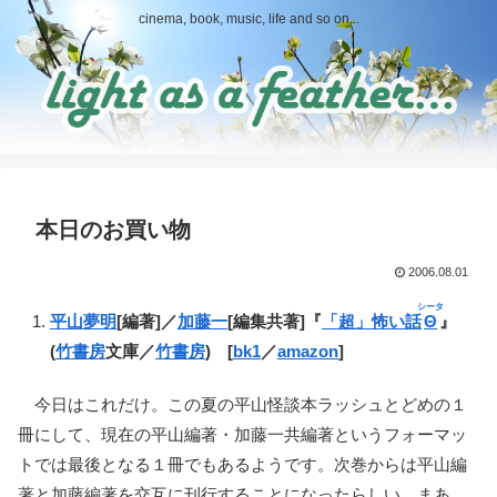
cinema, book, music, life and so on...
本日のお買い物
2006.08.01
シータ
平山夢明
[編著]／
加藤一
[編集共著]『
「超」怖い話
Θ
』
(
竹書房
文庫／
竹書房
) [
bk1
／
amazon
]
今日はこれだけ。この夏の平山怪談本ラッシュとどめの１
冊にして、現在の平山編著・加藤一共編著というフォーマッ
トでは最後となる１冊でもあるようです。次巻からは平山編
著と加藤編著を交互に刊行することになったらしい。まあ、