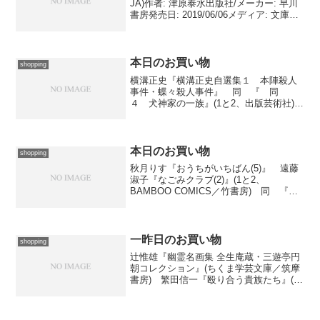
JA)作者: 津原泰水出版社/メーカー: 早川
書房発売日: 2019/06/06メディア: 文庫こ
の商品を含むブログを見る 正しくは、
出かけてきた母に頼んで買ってきてもら
ったのですが。きのう買ってくる...
本日のお買い物
shopping
横溝正史『横溝正史自選集１ 本陣殺人
事件・蝶々殺人事件』 同 『 同
４ 犬神家の一族』(1と2、出版芸術社)
『密室と奇蹟 Ｊ・Ｄ・カー生誕百周年
記念アンソロジー』(東京創元社) ディッ
ク･フランシス／北野寿美枝『再起』
(Hayakawa...
本日のお買い物
shopping
秋月りす『おうちがいちばん(5)』 遠藤
淑子『なごみクラブ(2)』(1と2、
BAMBOO COMICS／竹書房) 同 『今
月のわんこ生活』(DAITO COMICS PET
COMIC SERIES／大都社) 若木民喜『神
のみぞ知るセカイ(...
一昨日のお買い物
shopping
辻惟雄『幽霊名画集 全生庵蔵・三遊亭円
朝コレクション』(ちくま学芸文庫／筑摩
書房) 繁田信一『殴り合う貴族たち』(角
川ソフィア文庫／角川学芸出版) 魁『死
神のキョウ２』 桜庭わかな『なにいろ
アスタリスク！』(3と4、一迅社文庫／一