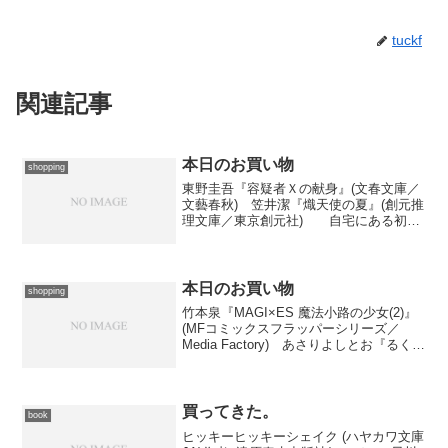
tuckf
関連記事
本日のお買い物
shopping
東野圭吾『容疑者Ｘの献身』(文春文庫／
文藝春秋) 笠井潔『熾天使の夏』(創元推
理文庫／東京創元社) 自宅にある初刊
本で読むつもりでしたが、映画版公開ま
でに発見するのは不可能そうだったので
買ってきたのが1。伝説の指紋がつきまく
るあの装幀で持...
本日のお買い物
shopping
竹本泉『MAGI×ES 魔法小路の少女(2)』
(MFコミックスフラッパーシリーズ／
Media Factory) あさりよしとお『るくる
く(9)』(アフタヌーンKC／講談社) ち
ょこっと買い出しのついでに２冊だけ買
ってきました。1は著者とし...
買ってきた。
book
ヒッキーヒッキーシェイク (ハヤカワ文庫