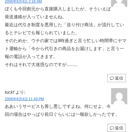
2006年8月4日 2:18 AM
ぼくも今回創元から直接購入しましたが、そういえば
発送連絡が入っていませんね。
最近は代引き制度を悪用した「送り付け商法」が流行してい
るとテレビでも報じられていました。
そのためか、ウチの家では8時過ぎと言う忙しい時間帯にヤマ
ト運輸から「今から代引きの商品をお届けします」と言う一
報の電話が入ってきます。
それはそれで大迷惑なのですが……。
返信
tuckf
より:
2006年8月4日 11:49 PM
ああいうサービスも善し悪しですよね。何にせよ、今
回の場合はやっぱり前日ぐらいには一報欲しかったです。
返信