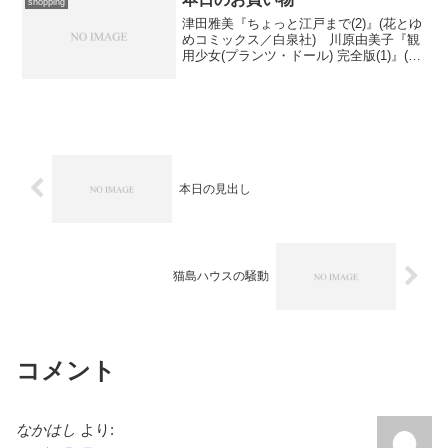
shopping
津田雅美『ちょっと江戸まで(2)』(花とゆ
めコミックス／白泉社) 川原由美子『観
用少女(プランツ・ドール) 完全版(1)』(眠
れぬ夜の奇妙な話コミックス／朝日新聞
出版) 1は現代まで江戸幕府が続いて
いました、というパラレル・ワールドで
繰り...
本日の見出し
猫島ハウスの騒動
コメント
なかはし
より: