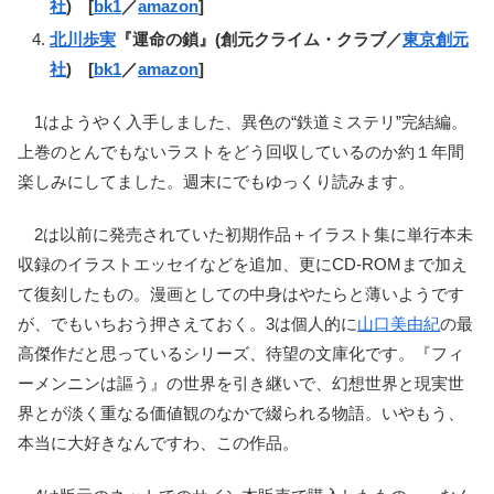
社
) [
bk1
／
amazon
]
北川歩実
『運命の鎖』(創元クライム・クラブ／
東京創元
社
) [
bk1
／
amazon
]
1はようやく入手しました、異色の“鉄道ミステリ”完結編。
上巻のとんでもないラストをどう回収しているのか約１年間
楽しみにしてました。週末にでもゆっくり読みます。
2は以前に発売されていた初期作品＋イラスト集に単行本未
収録のイラストエッセイなどを追加、更にCD-ROMまで加え
て復刻したもの。漫画としての中身はやたらと薄いようです
が、でもいちおう押さえておく。3は個人的に
山口美由紀
の最
高傑作だと思っているシリーズ、待望の文庫化です。『フィ
ーメンニンは謳う』の世界を引き継いで、幻想世界と現実世
界とが淡く重なる価値観のなかで綴られる物語。いやもう、
本当に大好きなんですわ、この作品。