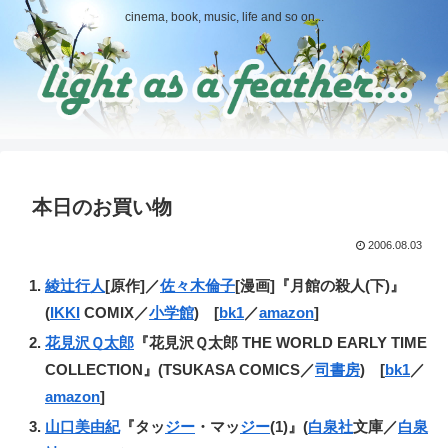
cinema, book, music, life and so on...
本日のお買い物
2006.08.03
綾辻行人
[原作]／
佐々木倫子
[漫画]『月館の殺人(下)』
(
IKKI
COMIX／
小学館
) [
bk1
／
amazon
]
花見沢Ｑ太郎
『花見沢Ｑ太郎 THE WORLD EARLY TIME
COLLECTION』(TSUKASA COMICS／
司書房
) [
bk1
／
amazon
]
山口美由紀
『タッ
ジー
・マッ
ジー
(1)』(
白泉社
文庫／
白泉