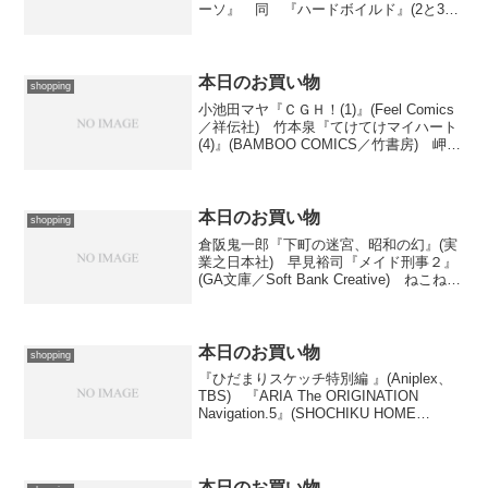
ーソ』 同 『ハードボイルド』(2と3、
ハヤカワ文庫JA／早川書房) 神坂一『ス
レイヤーズすぺしゃる24 地底王国の脅
威』(富士見ファンタジア文...
本日のお買い物
shopping
小池田マヤ『ＣＧＨ！(1)』(Feel Comics
／祥伝社) 竹本泉『てけてけマイハート
(4)』(BAMBOO COMICS／竹書房) 岬下
部せすな『悪魔様へるぷ☆(2)』(MANGA
TIME KR COMICS／芳文社) 六道神士
『エ...
本日のお買い物
shopping
倉阪鬼一郎『下町の迷宮、昭和の幻』(実
業之日本社) 早見裕司『メイド刑事２』
(GA文庫／Soft Bank Creative) ねこねこ
『ぷちはうんど(2)』(BLADE COMICS／
Mag GARDEN) CLAMP『XXX HOLiC...
本日のお買い物
shopping
『ひだまりスケッチ特別編 』(Aniplex、
TBS) 『ARIA The ORIGINATION
Navigation.5』(SHOCHIKU HOME
VIDEO／Media Factory／1と2、DVD
Video) 日下三蔵『ミス...
本日のお買い物