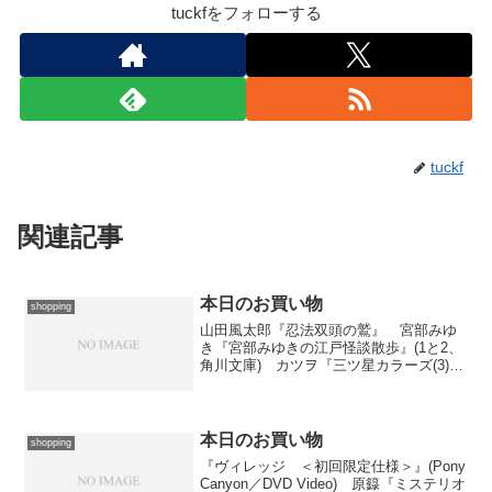
tuckfをフォローする
tuckf
関連記事
本日のお買い物
shopping
山田風太郎『忍法双頭の鷲』 宮部みゆ
き『宮部みゆきの江戸怪談散歩』(1と2、
角川文庫) カツヲ『三ツ星カラーズ(3)』
(電撃コミックスNEXT／ASCII MEDIA
WORKS／1〜3、KADOKAWA) BD-R
のストックが尽きたので...
本日のお買い物
shopping
『ヴィレッジ ＜初回限定仕様＞』(Pony
Canyon／DVD Video) 原籙『ミステリオ