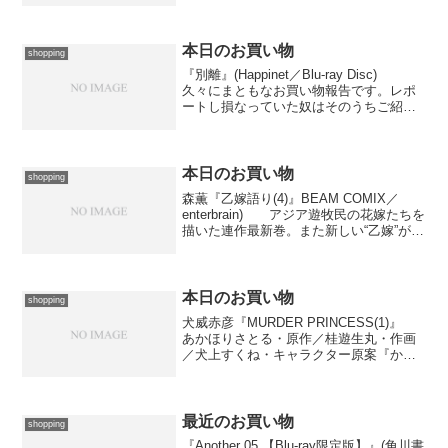
映画鑑賞の帰り道に急ぎ二冊だけ。気分
的には昨日のリヴェンジ。 1は著者が手
がけた解説や書評...
本日のお買い物
shopping
『別離』(Happinet／Blu-ray Disc)
久々にまともなお買い物報告です。レポ
ートし損なっていた奴はそのうちご紹介
するとして、とりあえず今日届いたのに
は言及しておかねばなりません。イラン
映画として初めてアカデミー賞外国語映
画...
本日のお買い物
shopping
森薫『乙嫁語り(4)』BEAM COMIX／
enterbrain) アジア遊牧民の花嫁たちを
描いた連作最新巻。また新しい“乙嫁”が登
場しております。面白いんですが、最終
的にどこに向かうんでしょう、この話。
本日のお買い物
shopping
犬威赤彦『MURDER PRINCESS(1)』
あかほりさとる・原作／桂遊生丸・作画
／犬上すくね・キャラクター原案『かし
まし〜ガール・ミーツ・ガール〜(2)』(1
と2、電撃コミックス／Media Works) 大
井昌和『風華のいる風景(2...
最近のお買い物
shopping
『Another 05 【Blu-ray限定版】』(角川書