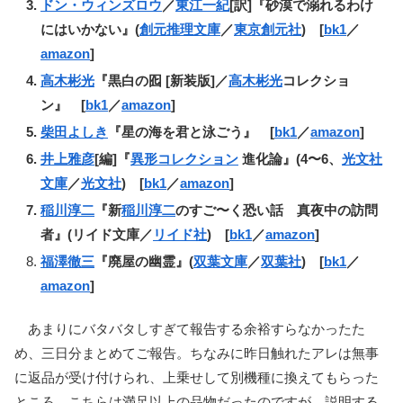
ドン・ウィンズロウ
／
東江一紀
[訳]『砂漠で溺れるわけ
にはいかない』(
創元推理文庫
／
東京創元社
) [
bk1
／
amazon
]
高木彬光
『黒白の囮 [新装版]／
高木彬光
コレクショ
ン』 [
bk1
／
amazon
]
柴田よしき
『星の海を君と泳ごう』 [
bk1
／
amazon
]
井上雅彦
[編]『
異形コレクション
進化論』(4〜6、
光文社
文庫
／
光文社
) [
bk1
／
amazon
]
稲川淳二
『新
稲川淳二
のすご〜く恐い話 真夜中の訪問
者』(リイド文庫／
リイド社
) [
bk1
／
amazon
]
福澤徹三
『廃屋の幽霊』(
双葉文庫
／
双葉社
) [
bk1
／
amazon
]
あまりにバタバタしすぎて報告する余裕すらなかったた
め、三日分まとめてご報告。ちなみに昨日触れたアレは無事
に返品が受け付けられ、上乗せして別機種に換えてもらった
ところ、こちらは満足以上の品物だったのですが、説明する