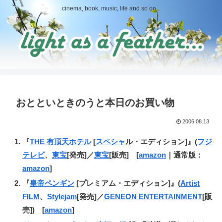
cinema, book, music, life and so on...
おとといときのうと本日のお買い物
2006.08.13
『
THE 有頂天ホテル
[
スペシャ
ル・エディション]』(
フジ
テレビ
、
東宝
[発売]／
東宝
[販売] [
amazon
｜通常版：
amazon
]
『
皇帝ペンギン
[プレミアム・エディション]』(
Artist
FILM
、
Stylejam
[発売]／
GENEON ENTERTAINMENT
[販
売]) [
amazon
]