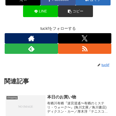
LINE
コピー
tuckfをフォローする
tuckf
関連記事
本日のお買い物
shopping
有栖川有栖『迷宮逍遙〜有栖のミステ
リ・ウォーク〜』(角川文庫／角川書店)
ディクスン・カー／厚木淳『テニスコー
トの謎』(創元推理文庫／東京創元社)