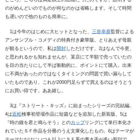
のがめんどいのでものが何なのかは省略します。そして時間
も遅いので他のものも簡単に。
1は今年のはじめに大ヒットとなった、
三谷幸喜
監督による
アンサンブル・コメディの特典付き豪華版。とりあえず母親
が観るというので、私は
開封
しただけです。2はなんで今更、
と思われるかも知れませんが、某店にて半額で売っていたの
を目の当たりにして半ば衝動的に、ポイントにて購入。出来
に不満があったのではなくタイミングの問題で買い漏らして
いたものであり、これが2000円足らずで買えるのはそうとう
にお買い得です。ああ嬉し。
3は『ストリート・キッズ』に始まったシリーズの完結編。
4は
近松
検事初登場作品に短篇などを追加した新装版。5は
『時の鐘を君と鳴らそう』との
カップ
リングにて単行本化さ
れていたＳＦ作品を分冊のうえ文庫化したもの。6はテーマが
テーマなだけにいつも以上にＳＦ系の書き手が多い新刊で