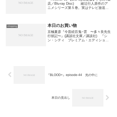
店／Blu-ray Disc) 綾辻行人原作のア
ニメシリーズ第５巻。実はテレビ放送の
とき、この辺で設定を失敗して録画し損
ない、それ故にあとでまとめて観る、と
いうモチベーションが奪わ...
本日のお買い物
shopping
京極夏彦『今昔続百鬼−雲 〜多々良先生
行状記〜』(講談社文庫／講談社) 『シ
ン・シティ プレミアム・エディショ
ン』(GENEON ENTERTAINMENT)
『ARIA the ANIMATION Navigation.6』
(SHOCHI...
『BLOOD+』episode-44 光の中に
本日の見出し