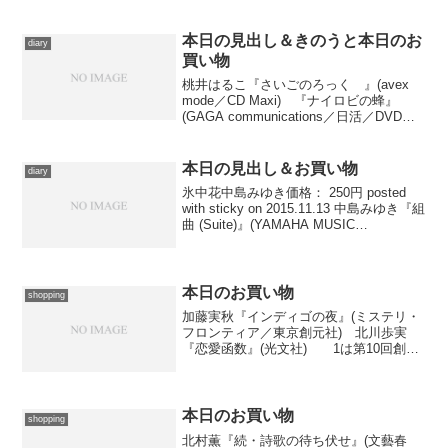
け、と思い、昨晩のうちに注文・購入致
しました。『スラムドッグ＄ミリオネ
ア』の原作小説です。例に...
本日の見出し＆きのうと本日のお
diary
買い物
桃井はるこ『さいごのろっく 』(avex
mode／CD Maxi) 『ナイロビの蜂』
(GAGA communications／日活／DVD
Video) 西澤保彦『春の魔法のおすそわ
け』(中央公論新社) 同 『ソフトタッ
チ・オペレーション...
本日の見出し＆お買い物
diary
氷中花中島みゆき価格： 250円 posted
with sticky on 2015.11.13 中島みゆき『組
曲 (Suite)』(YAMAHA MUSIC
COMMUNICATIONS／CD) 本日感想
をアップした映画とは何の関係も...
本日のお買い物
shopping
加藤実秋『インディゴの夜』(ミステリ・
フロンティア／東京創元社) 北川歩実
『恋愛函数』(光文社) 1は第10回創元
推理短編賞受賞作含む連作集。2は数値化
された男女の相性にまつわるミステリ。
簡単ですがこんなんで今日は勘弁してく
ださい。
本日のお買い物
shopping
北村薫『続・詩歌の待ち伏せ』(文藝春