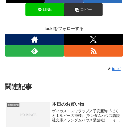
LINE
コピー
tuckfをフォローする
tuckf
関連記事
本日のお買い物
shopping
ヴィカス・スワラップ／子安亜弥『ぼく
と１ルピーの神様』(ランダムハウス講談
社文庫／ランダムハウス講談社) そう
いや文庫化されてたんじゃなかったっ