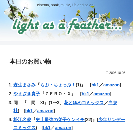
cinema, book, music, life and so on...
本日のお買い物
2006.10.05
森生まさみ
『
らぶ・ちょっぷ！
(1)』 [
bk1
／
amazon
]
やまざき貴子
『ＺＥＲＯ・Ｘ』 [
bk1
／
amazon
]
同 『 同 XI』(1〜3、
花とゆめコミックス
／
白泉
社
) [
bk1
／
amazon
]
松江名俊
『
史上最強の弟子ケンイチ
(22)』(
少年サンデー
コミックス
) [
bk1
／
amazon
]