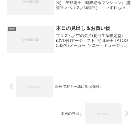
秋) 矢野龍王『時限絶命マンション』(講
談社ノベルス／講談社) いずれもbk1
にて、リニューアル記念に購入。……依
然としてきのう買った本のデータが出揃
ってませんが、まあ仕方ないか。1は詩歌
を題材にした随...
本日の見出し＆お買い物
diary
プリズム／空の欠片(初回生産限定盤)
(DVD付)アーティスト: 池田綾子,TATOO
出版社/メーカー: ソニー・ミュージック
レコーズ発売日: 2007/08/29メディア: CD
購入: 1人 クリック: 19回この商品を含む
ブログ (28件...
銀座で君も一緒に地底探険。
本日の見出し