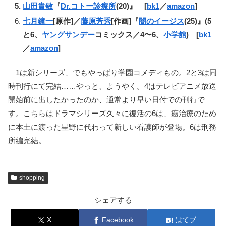
山田貴敏
『
Dr.コトー診療所
(20)』 [
bk1
／
amazon
]
七月鏡一
[原作]／
藤原芳秀
[作画]『
闇のイージス
(25)』(5
と6、
ヤングサンデー
コミックス／4〜6、
小学館
) [
bk1
／
amazon
]
1は新シリーズ、でもやっぱり学園コメディもの。2と3は同
時刊行にて完結……やっと、ようやく。4はテレビアニメ放送
開始前に出したかったのか、通常より早い日付での刊行で
す。こちらはドラマシリーズ久々に復活の6は、癌治療のため
に本土に渡った星野に代わって新しい看護師が登場。6は刑務
所編完結。
shopping
シェアする
X
Facebook
はてブ