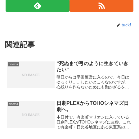
tuckf
関連記事
“死ぬまで弓のように生きていき
cinema
たい”
明日からは平常運営に入るので、今日は
ゆっくり……したいところなのですが、
心残りを作らないためにも動かざるを得
ないわけで。ほんとにどっかで仕切り直
さないと駄目ですよこれは。 まずは歯
医者へ。取れた詰め物を新たに作り直す
日劇PLEXからTOHOシネマズ日
cinema
だけでは危険とのことで、...
劇へ。
本日付で、有楽町マリオンに入っている
日劇PLEXがTOHOシネマズに改称、これ
で有楽町・日比谷地区にある東宝系の映
画館はすべてTOHOシネマズとなりまし
た。せっかくなので、改称初日の初回に