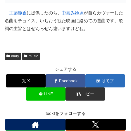
工藤静香
に提供したのち、
中島みゆき
が自らカヴァーした
名曲をチョイス。いちおう観た映画に絡めての選曲です。歌
詞の主旨とはぜんっぜん違いますけどね。
diary
music
シェアする
X
Facebook
はてブ
LINE
コピー
tuckfをフォローする