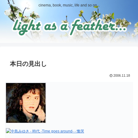
cinema, book, music, life and so on...
本日の見出し
2006.11.18