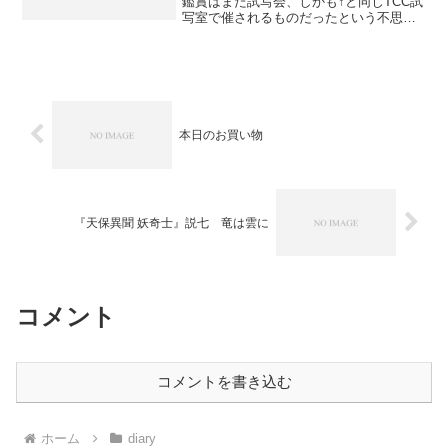
鑑賞はまた試写会、しかも↑と同じTCC試
写室で催されるものだったという不思
議。毎度の某氏を連れ出して、夕方現地
入り。 本日の作品は、アメリカ軍に実
在したという、超能力を扱う特殊部隊の
活躍（？）を、ユアン・...
本日のお買い物
『天保異聞 妖奇士』説七 竜は雲に
コメント
コメントを書き込む
ホーム
diary