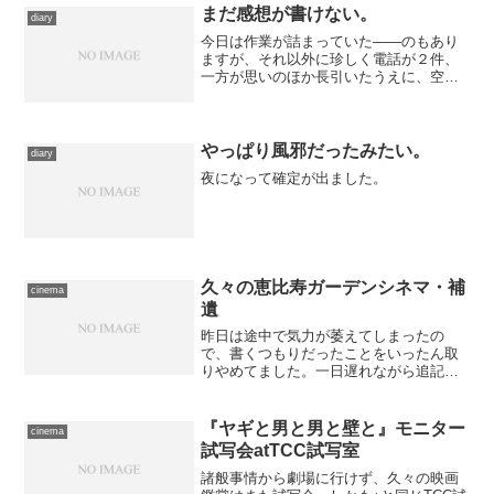
駆けつけてみた次第。ちょうど、有楽町
まだ感想が書けない。
diary
駅側に向いている...
今日は作業が詰まっていた――のもあり
ますが、それ以外に珍しく電話が２件、
一方が思いのほか長引いたうえに、空い
ていた時間をかなり『塊魂モバイル２』
に注ぎ込んでしまって、感想を書く余裕
がありませんでした。だってスフィンク
スがどうしてもくっつかな...
やっぱり風邪だったみたい。
diary
夜になって確定が出ました。
久々の恵比寿ガーデンシネマ・補
cinema
遺
昨日は途中で気力が萎えてしまったの
で、書くつもりだったことをいったん取
りやめてました。一日遅れながら追記し
ます。 渋谷からひと駅だというのに、
どうも恵比寿は“遠い場所”というイメージ
が自分のなかにあって、なかなか訪れる
『ヤギと男と男と壁と』モニター
cinema
気になりません。常時稼...
試写会atTCC試写室
諸般事情から劇場に行けず、久々の映画