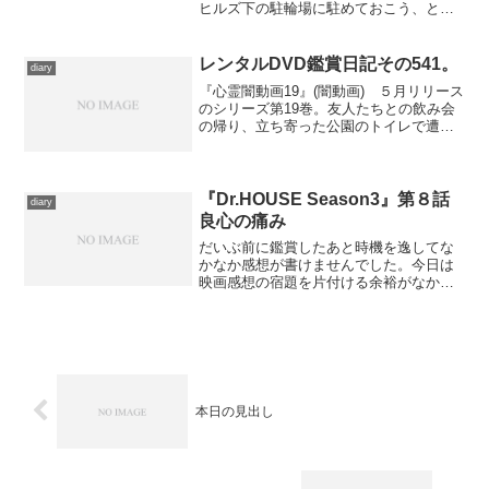
ヒルズ下の駐輪場に駐めておこう、とえ
っちらおっちら押していったら――塗装
中で駐められるスペースが一時的に減っ
ている。そもそも臨時に設けられた柵の
レンタルDVD鑑賞日記その541。
diary
せいで出し入れもしづらそ...
『心霊闇動画19』(闇動画) ５月リリース
のシリーズ第19巻。友人たちとの飲み会
の帰り、立ち寄った公園のトイレで遭遇
する怪事“血まみれ”、プレゼントを受け取
る妻の反応を記録しようと回していたカ
メラが思わぬ出来事を捉える“サプライ
ズ”、公園で...
『Dr.HOUSE Season3』第８話
diary
良心の痛み
だいぶ前に鑑賞したあと時機を逸してな
かなか感想が書けませんでした。今日は
映画感想の宿題を片付ける余裕がなかっ
たため、代わりにアップしようと、横で
再生して復習しながら書いておりま
す。 両親の死後、ふたりの弟妹を養う
ために、悪習を捨ててアルバイ...
本日の見出し