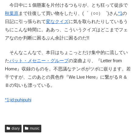
今日中に１個懸案を片付けるつもりが、とち狂って徒歩で
秋葉原
まで往復して買い物をしたり、(゜（○○）゜)さん
*1
の
日記に引っ張られて
変なクイズ
に気を取られたりしているう
ちにこんな時間に。ああっ、こういうクイズはどこまでフェ
アなのか判断に困るぶん余計に困るのだ!!
そんなこんなで、本日はちょこっとだけ集中的に流してい
た
パット・メセニー・グループ
の楽曲より、『Letter from
Home』収録のものを。不思議なテンポがツボに嵌ります。若
干ですが、このあとの異色作『We Live Here』に繋がるＲ＆
Ｂの匂いも漂っている。
*1
:
id:puhipuhi
diary
music