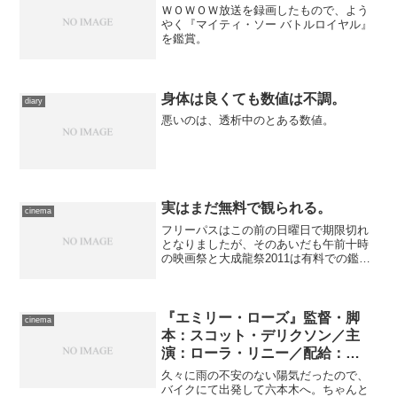
ＷＯＷＯＷ放送を録画したもので、よう
やく『マイティ・ソー バトルロイヤル』
を鑑賞。
身体は良くても数値は不調。
diary
悪いのは、透析中のとある数値。
実はまだ無料で観られる。
cinema
フリーパスはこの前の日曜日で期限切れ
となりましたが、そのあいだも午前十時
の映画祭と大成龍祭2011は有料での鑑賞
なのでポイントが貯まっている。結果、
あと２本は無料で観られるのです。 週
末恒例の封切り鑑賞、本日はTOHOシネ
マズ西新井へ。作品...
『エミリー・ローズ』監督・脚
cinema
本：スコット・デリクソン／主
演：ローラ・リニー／配給：
Sony Pictures
久々に雨の不安のない陽気だったので、
バイクにて出発して六本木へ。ちゃんと