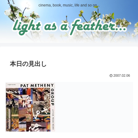
cinema, book, music, life and so on...
本日の見出し
2007.02.06