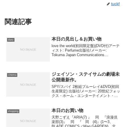
tuckf
関連記事
本日の見出し＆お買い物
diary
love the world(初回限定盤)(DVD付)アーテ
ィスト: Perfume出版社/メーカー:
Tokuma Japan Communications
CO.,LTD(TK)(M)発売日: 2008/07/09メデ
ィア: CD購入:...
ジェイソン・ステイサムの劇場未
cinema
公開最新作。
SPY/スパイ 2枚組ブルーレイ&DVD(初回
生産限定) 出版社/メーカー: 20世紀フォッ
クス・ホーム・エンターテイメント・ジ
ャパン発売日: 2016/08/03メディア: Blu-
rayこの商品を含むブログ (5件) を見る
本日、では...
本日のお買い物
shopping
天野こずえ『ARIA(7) 』 同 『浪漫倶
楽部(3)』 同 『 同 (4)』(1〜3、
BLADE COMICS／Mag GARDEN) 北条