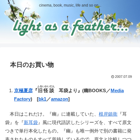
cinema, book, music, life and so on...
本日のお買い物
2007.07.09
ふるいかいだん
京極夏彦
『
旧怪談
耳袋より』(幽BOOKS／
Media
Factory
) [
bk1
／
amazon
]
本日はこれだけ。『幽』に連載していた、
根岸鎮衛
『耳
袋』を『
新耳袋
』風に現代語訳したシリーズを、すべて原文
つきで単行本化したもの。『幽』も唯一例外で別の書籍に発
表されたものもすべて所持しているので、原文と比較しつつ