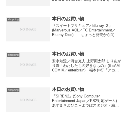
司『Angel Heart(16)』(BUNCH COMICS
／新潮社) 本日は天野こずえ固め打...
本日のお買い物
shopping
『スイートプリキュア♪ Blu-ray ２』
(Marverous AQL／TC Entertainment／
Blu-ray Disc) ちょっと発売から間が
空いてしまいましたが、なんとか購入。
昨年度シリーズのブルーレイ版セット第
２巻です。...
本日のお買い物
shopping
安永知澄／河合克夫 上野顕太郎 しりあが
り寿『わたしたちの好きなもの』(BEAM
COMIX／enterbrain) 福本伸行『アカギ
(1)』(近代麻雀コミックス／竹書房) 土
塚理弘／五十嵐あぐり『BAMBOO
BLADE ファンブック(7...
本日のお買い物
shopping
『SIREN2』(Sony Computer
Entertainment Japan／PS2対応ゲーム)
あずまきよひこ＋よつばスタジオ・編
『よつばとひめくり2006』(Media
Works) いなだ詩穂／小野不由美『ゴー
ストハント(9)...