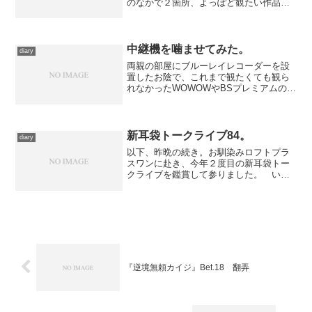
のなかで２箇所、よっぽど観たい作品が
そこでだけかかるというのでもない限り
入るのはどーしても躊躇われる、と訴え
続けていた劇場があります。うちひとつ
だったニュー東宝シネマが...
中継機を噛ませてみた。
diary
両親の部屋にブルーレイレコーダーを設
置したお陰で、これまで観たくても観ら
れなかったWOWOWやBSプレミアムの番
組も録画できるようになって、楽しみの
幅が広がっております。 しかし、ひと
つだけ引っかかって仕方なかったのが、
無線LANの貧弱さ。...
新耳袋トークライブ84。
diary
以下、昨晩の続き。お馴染みロフトプラ
スワンに赴き、今年２度目の新耳袋トー
クライブを鑑賞して参りました。 いつ
も序盤は雑誌『映画秘宝』のスタッフを
中心とする新耳Ｇメンたちが登壇、ギン
ティ小林氏を中心に心霊スポットでのお
馬鹿な活躍の数々をお披露...
『逆境無頼カイジ』Bet.18 翻弄