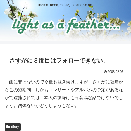
cinema, book, music, life and so on...
さすがに３度目はフォローできない。
2008.02.06
曲に罪はないので今後も聴き続けますが、さすがに復帰か
らこの短期間、しかもコンサートやアルバムの予定があるな
かで逮捕されては、本人の復帰はもう容易な話ではないでし
ょう。勿体ないがどうしようもない。
diary