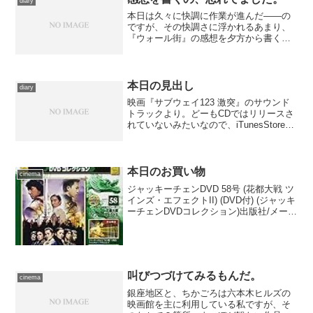
diary
本日は久々に快調に作業が進んだ――の
ですが、その快調さに浮かれるあまり、
『ウォール街』の感想を夕方から書くつ
もりだったのをすっきり忘れてました。
その後、ペットボトルをまとめて潰した
りとかしているうちに時が過ぎ、既に日
付が変わる直前、なので感...
本日の見出し
diary
映画『サブウェイ123 激突』のサウンド
トラックより。どーもCDではリリースさ
れていないみたいなので、iTunesStoreへ
のリンクのみです。
本日のお買い物
cinema
ジャッキーチェンDVD 58号 (花都大戦 ツ
インズ・エフェクトII) (DVD付) (ジャッキ
ーチェンDVDコレクション)出版社/メーカ
ー: デアゴスティーニ・ジャパン発売日:
2016/05/10メディア: 雑誌この商品を含む
ブログ (...
叫びつづけてみるもんだ。
cinema
銀座地区と、ちかごろは六本木ヒルズの
映画館を主に利用している私ですが、そ