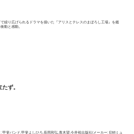
。
町で繰り広げられるドラマを描いた『アリスとテレスのまぼろし工場』を鑑
い衝動と感動。
立たず。
甲斐バンド,甲斐よしひろ,長岡和弘,青木望,今井裕出版社/メーカー: EMIミュ