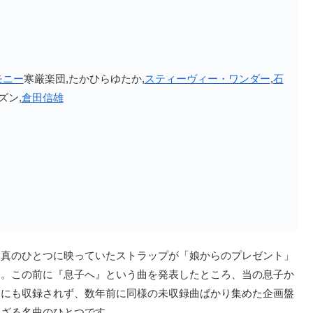
モニー
寒厳楽団,たかひらゆたか,
スティーヴィー・ワンダー
,
石
ズン,
倉田信雄
写真のひとつに映っていたストラップが「娘からのプレゼント」
た。この前に『息子へ』という曲を発表したところ、当の息子か
ムにも収録されず、数年前に同様の未収録曲ばかり集めた企画盤
れざる名曲のひとつです。