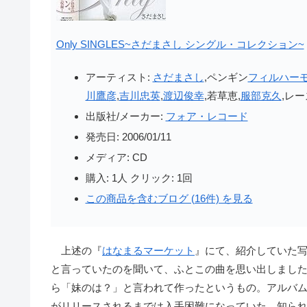
Only SINGLES~さだまさし シングル・コレクション~
アーティスト:
さだまさし
,ペンギン
フィルハー
川鷹彦
,
吉川忠英
,
渡辺俊幸
,若草恵,
服部克久
,レー
出版社/メーカー:
フォア・レコード
発売日:
2006/01/11
メディア:
CD
購入
: 1人
クリック
: 1回
この商品を含むブログ (16件) を見る
上述の『
はなまるマーケット
』にて、紹介していた
と言っていたのを聞いて、ふとこの曲を思い出しまし
ら「妹のは？」と言われて作ったというもの。アルバ
がリリースされるまでは入手困難になっていた、知ら