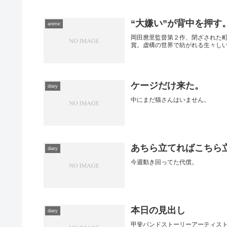
“大嫌い”が背中を押す
anime
岡田麿里監督第２作、閉ざされた
賞。虚構の世界で紡がれる生々し
ケージだけ来た。
diary
中にまだ猫さんはいません。
あちら立てればこちら
diary
今週動き回ってた代償。
本日の見出し
diary
甲斐バンドストーリーアーティスト: 