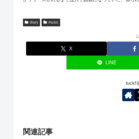
diary
music
X
LINE
tuc
関連記事