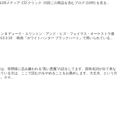
/28メディア: CD クリック: 15回この商品を含むブログ (10件) を見る...
ン & デューク・エリントン・アンド・ヒズ・フェイマス・オーケストラ価
cky on 2013.3.18 映画『ホワイトハンター ブラックハート』で用いられている...
は、世間様に忌み嫌われる“黒い悪魔”の話をしてます。固有名詞が出て来な
れている方は、ここで読むのをやめることをお薦めします。大丈夫、という方
※※...