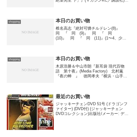
絶望先生 下」』(マガジンKC／講談社)
野間美由紀『パズルゲーム☆はいすくー
るＸ(キッス)(1)』(Bonita Comics Alpha／
秋田書店) 1はＯＡ...
本日のお買い物
shopping
椎名高志『絶対可憐チルドレン(8)』
同 『 同 (9)』 同 『 同
(10)』 同 『 同 (11)』(1〜4、少年
サンデーコミックス／小学館) 去年は
何だかんだでなかなか本屋に行く暇がな
く、揃えていた漫画もけっこう取り漏ら
しておりま...
本日のお買い物
shopping
木原浩勝＆中山市朗『新耳袋 現代百物
語 第十夜』(Media Factory) 北村薫
『夜の蝉 』 徳岡孝夫『横浜・山手の
出来事 』(2と3、双葉文庫／双葉社) 法
月綸太郎『法月綸太郎の功績』(講談社文
庫／講談社) 上の項を書いた時点で
は...
最近のお買い物
cinema
ジャッキーチェンDVD 51号 (ドラゴンフ
ァイター) (DVD付) (ジャッキーチェン
DVDコレクション)出版社/メーカー: デア
ゴスティーニ・ジャパン発売日:
2016/02/02メディア: 雑誌この商品を含む
ブログ (1件) を見る『...