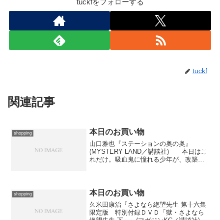
tuckfをフォローする
tuckf
関連記事
本日のお買い物
shopping
山口雅也『ステーションの奥の奥』
(MYSTERY LAND／講談社) 本日はこ
れだけ。吸血鬼に憧れる少年が、改築前
の東京駅で遭遇した怪事件の謎を追う、
いかにもな本格探偵小説風の粗筋が素敵
です。いつもより分厚く、しかもビニー
ルカバーなんての...
本日のお買い物
shopping
久米田康治『さよなら絶望先生 第十六集
限定版 特別付録ＤＶＤ「獄・さよなら