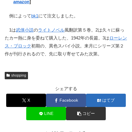
amazon
]
例によって
bk1
にて注文しました。
1は
武侠小説
の
ライトノベル
風翻訳第５巻。2は久々に蘇っ
たカー熱に身を委ねて購入した、1942年の長篇。3は
ローレン
ス・ブロック
初期の、異色スパイ小説。来月にシリーズ第２
作が刊行されるので、先に取り寄せてみた次第。
shopping
シェアする
X
Facebook
はてブ
LINE
コピー