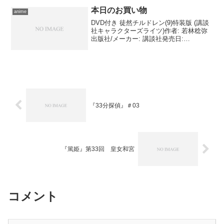
本日のお買い物
anime
DVD付き 徒然チルドレン(9)特装版 (講談
社キャラクターズライツ)作者: 若林稔弥
出版社/メーカー: 講談社発売日:
2017/10/17メディア: コミックこの商品を
含むブログ (5件) を見る これの単行本
は電子書籍で揃えてるんです...
『33分探偵』＃03
『篤姫』第33回 皇女和宮
コメント