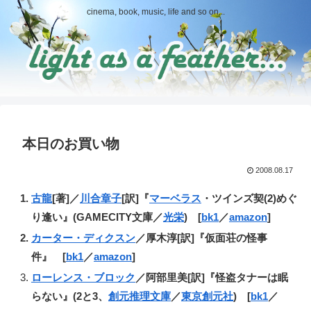
cinema, book, music, life and so on...
本日のお買い物
2008.08.17
古龍
[著]／
川合章子
[訳]『
マーベラス
・ツインズ契(2)めぐ
り逢い』(GAMECITY文庫／
光栄
) [
bk1
／
amazon
]
カーター・ディクスン
／厚木淳[訳]『仮面荘の怪事
件』 [
bk1
／
amazon
]
ローレンス・ブロック
／阿部里美[訳]『怪盗タナーは眠
らない』(2と3、
創元推理文庫
／
東京創元社
) [
bk1
／