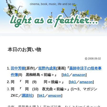
cinema, book, music, life and so on...
本日のお買い物
2008.09.02
田中芳樹
[原作]／
垣野内成美
[漫画]『
薬師寺涼子の怪奇事
件簿
(8) 黒蜘蛛島＜前編＞』 [
bk1
／
amazon
]
同 『 同 (9) 同＜後編＞』 [
bk1
／
amazon
]
同 『 同 (10) 夜光曲＜前編＞』(1〜3、マガジン
ZKC／
講談社
) [
bk1
／
amazon
]
去年、最新巻を購入し忘れて以来、なんとなーくチェック