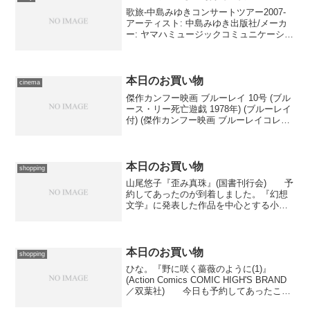
歌旅-中島みゆきコンサートツアー2007-
アーティスト: 中島みゆき出版社/メーカ
ー: ヤマハミュージックコミュニケーショ
ンズ発売日: 2008/06/11メディア: CD購
入: 2人 クリック: 51回この商品を含むブ
ログ (30件) を...
本日のお買い物
cinema
傑作カンフー映画 ブルーレイ 10号 (ブル
ース・リー死亡遊戯 1978年) (ブルーレイ
付) (傑作カンフー映画 ブルーレイコレク
ション)出版社/メーカー: デアゴスティー
ニ・ジャパン発売日: 2017/01/05メディ
ア: 雑誌この商品...
本日のお買い物
shopping
山尾悠子『歪み真珠』(国書刊行会) 予
約してあったのが到着しました。『幻想
文学』に発表した作品を中心とする小説
集です。今日日珍しい箱入り、硫酸紙を
かけた実にクラシカルな装幀が素敵。
本日のお買い物
shopping
ひな。『野に咲く薔薇のように(1)』
(Action Comics COMIC HIGH'S BRAND
／双葉社) 今日も予約してあったこれ
だけ。突然幼女になってしまった女性・