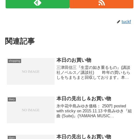
tuckf
関連記事
本日のお買い物
shopping
三津田信三『生霊の如き重るもの』(講談
社ノベルス／講談社) 昨年の買いもら
しをちまちまと回収しております。本日
のこれは、夏頃に発売された、刀城言耶
シリーズの短篇集。
本日の見出し＆お買い物
diary
氷中花中島みゆき価格： 250円 posted
with sticky on 2015.11.13 中島みゆき『組
曲 (Suite)』(YAMAHA MUSIC
COMMUNICATIONS／CD) 本日感想
をアップした映画とは何の関係も...
本日の見出し＆お買い物
diary