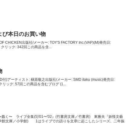
よび本日のお買い物
 OF CHICKEN出版社/メーカー: TOY'S FACTORY Inc.(VAP)(M)発売日:
2人 クリック: 342回この商品を含...
物
(DVD付)アーティスト: 槇原敬之出版社/メーカー: SMD itaku (music)発売日:
人 クリック: 57回この商品を含むブログ (1...
く〜 ライブ全集(5)'01〜'02』(竹書房文庫／竹書房) 東雅夫『妖怪文藝
学館文庫／小学館) 1はライブでの語りを文章に起こしたシリーズ、二年振