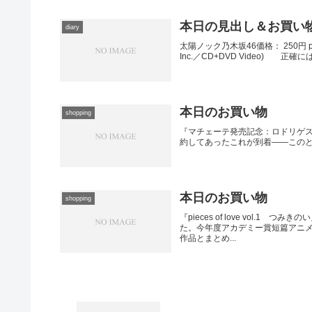
本日の見出し＆お買い
diary
太陽ノック乃木坂46価格： 250円 posted
Inc.／CD+DVD Video) 正
本日のお買い物
shopping
『マチェーテ発売記念：ロドリゲス・ザ・ベストB
約してあったこれが到着――このとこ
本日のお買い物
shopping
『pieces of love vol
た。今年度アカデミー賞短篇アニ
作品とまとめ...