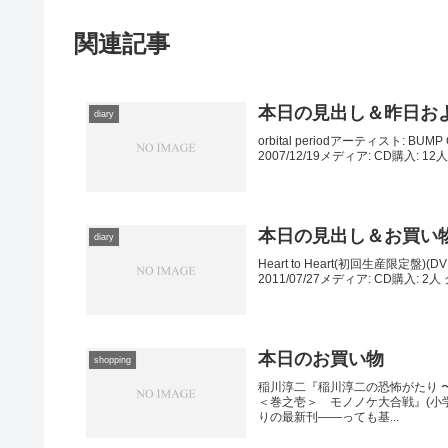
関連記事
本日の見出し＆昨日お
diary
orbital periodアーティスト: BUMP
2007/12/19メディア: CD購入: 1
本日の見出し＆お買い
diary
Heart to Heart(初回生産限定盤)
2011/07/27メディア: CD購入: 2
本日のお買い物
shopping
稲川淳二『稲川淳二の恐怖がたり 〜蠢
＜巻之壱＞ モノノケ大合戦』(小
りの最新刊――っても基...