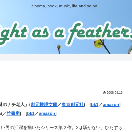
cinema, book, music, life and so on...
2008.09.13
謎のナチ老人』(
創元推理文庫
／
東京創元社
) [
bk1
／
amazon
]
S／
竹書房
) [
bk1
／
amazon
]
ない男の活躍を描いたシリーズ第２作。2は騒がない、ひたすら