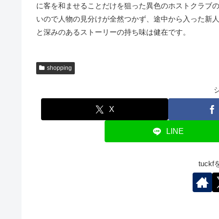
に客を和ませることだけを狙った異色のホストクラブ
いので人物の見分けが全然つかず、途中から入った新
と深みのあるストーリーの持ち味は健在です。
shopping
X
LINE
tuc