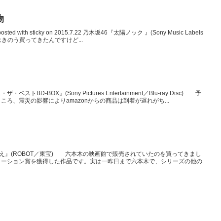
物
 with sticky on 2015.7.22 乃木坂46『太陽ノック 』(Sony Music Labels
確にはきのう買ってきたんですけど...
D-BOX』(Sony Pictures Entertainment／Blu-ray Disc) 予
ろ、震災の影響によりamazonからの商品は到着が遅れがち...
.1 つみきのいえ』(ROBOT／東宝) 六本木の映画館で販売されていたのを買ってきまし
メーション賞を獲得した作品です。実は一昨日まで六本木で、シリーズの他の