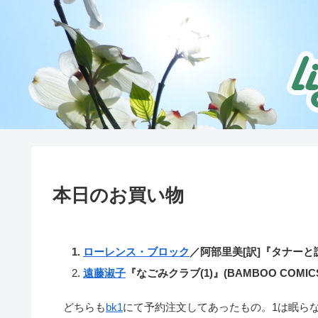
本日のお買い物
ローレンス・ブロック
／阿部里美[訳]『タナーと
遠藤淑子
『なごみクラブ(1)』(BAMBOO COMIC
どちらも
bk1
にて予約注文してあったもの。1は眠ら