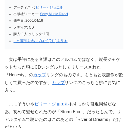
アーティスト:
ビリー・ジョエル
出版社/メーカー:
Sony Music Direct
発売日:
2006/04/19
メディア:
CD
購入
: 1人
クリック
: 1回
この商品を含むブログ (2件) を見る
実は手許にある音源はこのアルバムではなく、縦長ジャケ
ットだった頃にCDシングルとしてリリースされた
『Honesty』の
カップ
リングのものです。もともと表題作が欲
しくて買ったのですが、
カップ
リングのこっちも妙にお気に
入り。
……そういや
ビリー・ジョエル
もすっかり引退同然だな
あ。初めて魅せられたのが『Storm Front』だったもんで、リ
アルタイムで聴いたのはこのあとの『River of Dreams』だけ
だという……。