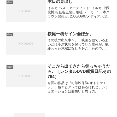
本日の見出し
diary
イルカ ベストアーティスト: イルカ,中西
俊博,松任谷正隆出版社/メーカー: 日本ク
ラウン発売日: 2006/06/07メディア: CD
クリック: 28回この商品を含むブログ (12
件) を見る まだ桜が咲いている、という
か未だ満開になっ...
桜庭一樹サイン会ほか。
diary
その後の出来事〜。 映画を観ているあ
いだは小康状態を保っていた爆弾が、観
終わった途端に叛乱を起こしたので、と
りあえず沈静化させてから劇場をあとに
する。まだ時間はたっぷりあるので、シ
ネ・リーブル池袋同様に久し振りの西武
屋上に赴いて釜揚うどんに...
そこから出てきたら笑っちゃうだ
diary
ろ。［レンタルDVD鑑賞日記その
764］
今回の作品は『封印映像54 オトドケモ
ノ』。色々とアレではあるけれど、シチ
ュエーションは面白いと思うの。