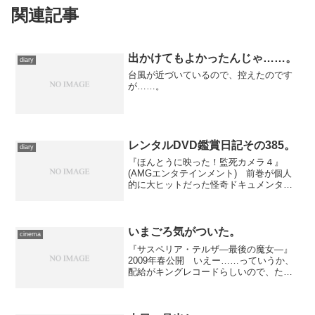
関連記事
出かけてもよかったんじゃ……。
diary
台風が近づいているので、控えたのです
が……。
レンタルDVD鑑賞日記その385。
diary
『ほんとうに映った！監死カメラ４』
(AMGエンタテインメント) 前巻が個人
的に大ヒットだった怪奇ドキュメンタリ
ーシリーズ、昨年８月リリースの第４巻
です。カラオケボックスの監視カメラに
映った奇妙な姿に始まり、透明人間、と
いう異色のテーマまで収...
いまごろ気がついた。
cinema
『サスペリア・テルザ―最後の魔女―』
2009年春公開 いえー……っていうか、
配給がキングレコードらしいので、たぶ
んＤＶＤ発売に先駆けての特別ロードシ
ョーみたいな扱いなのでしょう。でも嬉
しい。