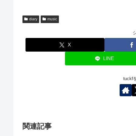
diary
music
X
LINE
tuc
関連記事