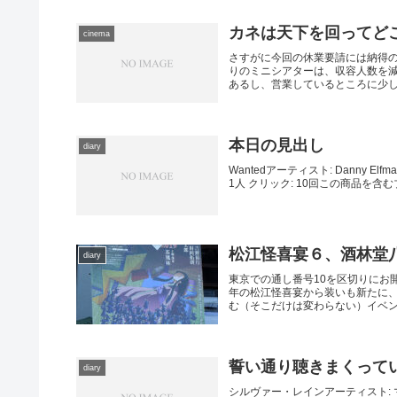
カネは天下を回ってど
cinema
さすがに今回の休業要請には納得
りのミニシアターは、収容人数を
あるし、営業しているところに少しで
本日の見出し
diary
Wantedアーティスト: Danny Elfm
1人 クリック: 10回この商品を含むブ
松江怪喜宴６、酒林堂八
diary
東京での通し番号10を区切りにお
年の松江怪喜宴から装いも新たに
む（そこだけは変わらない）イベント
誓い通り聴きまくって
diary
シルヴァー・レインアーティスト: 