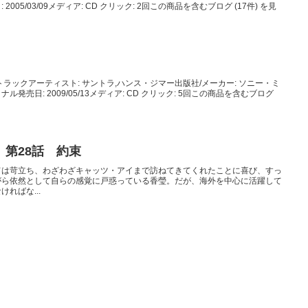
05/03/09メディア: CD クリック: 2回この商品を含むブログ (17件) を見
ラックアーティスト: サントラ,ハンス・ジマー出版社/メーカー: ソニー・ミ
売日: 2009/05/13メディア: CD クリック: 5回この商品を含むブログ
第28話 約束
ては苛立ち、わざわざキャッツ・アイまで訪ねてきてくれたことに喜び、すっ
がら依然として自らの感覚に戸惑っている香瑩。だが、海外を中心に活躍して
ればな...