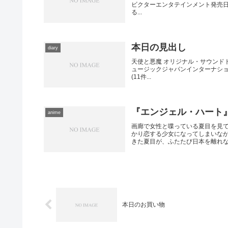
ビクターエンタテインメント発売日: 20
る...
本日の見出し
diary
天使と悪魔 オリジナル・サウンドト
ュージックジャパンインターナショナル発
(11件...
『エンジェル・ハート』
anime
画廊で女性と喋っている夏目を見
かり恋する少女になってしまいな
きた夏目が、ふたたび日本を離れなけ
本日のお買い物