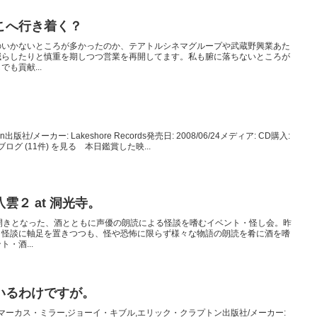
こへ行き着く？
のいかないところが多かったのか、テアトルシネマグループや武蔵野興業あた
減らしたりと慎重を期しつつ営業を再開してます。私も腑に落ちないところが
も貢献...
an出版社/メーカー: Lakeshore Records発売日: 2008/06/24メディア: CD購入:
ログ (11件) を見る 本日鑑賞した映...
雲２ at 洞光寺。
開きとなった、酒とともに声優の朗読による怪談を嗜むイベント・怪し会。昨
、怪談に軸足を置きつつも、怪や恐怖に限らず様々な物語の朗読を肴に酒を嗜
・酒...
いるわけですが。
マーカス・ミラー,ジョーイ・キブル,エリック・クラプトン出版社/メーカー: