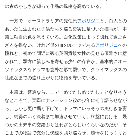
の古めかしさが却って作品の風格を高めている。
一方で、オーストラリアの先住民
アボリジニ
と、白人との
あいだに生まれた子供たちを巡る史実に基づいた描写が、本
篇に独自の色を添えている。白化政策によって隠れて過ごさ
ざるを得ない、けれど母の血のルーツである
アボリジニ
への
憧れと、初めて間近に観る英国貴族女性の見せる優雅さに惹
かれて、双方に親しみを寄せる少年の存在が、基本的にオー
ソドックスなドラマを意外な形で繋いで、クライマックスの
壮絶なまでの盛り上がりに物語を導いている。
本篇は、普通ならここで「めでたしめでたし」となりそう
なところで、実際にナレーション役の少年にそう語らせなが
ら、しかし更に掘り下げて、ドラマにいっそうの奥行きを齎
し、納得のいく決着まで加速させていく。終盤における、幾
つかの出来事の交錯ぶりはわざとらしいくらいなのだが、そ
こまでの物語で充分に伏線を張り巡らせ、感情をじっくりと