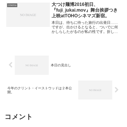
ますが、日中はほぼ絶望的...
大つけ麺博2016初日、
cinema
『fuji_jukai.mov』舞台挨拶つき
上映atTOHOシネマズ新宿。
本日は、待ちに待った旅行の出発日……
ですが、出かけるとなると、ついでに何
かしらしたがるのが私の性です。折しも
今日は、毎年恒例となった大つけ麺博の
今年度初日です。第一陣が出ているあい
だ、私が現地に足を運べる日にちが限ら
れてしまう、とあっては、...
本日の見出し
今年のクリント・イーストウッドは２本公
開。
コメント