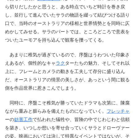
ら切りだしたかと思うと、ある時点でいちど時計を巻き戻
し、並行して進んでいたサラの物語を綴って結びつける語り
口で、当時のオーストラリアの様相と世界情勢とを同時に仄
めかしてみせる。サラのパートでは、ところどころで意表を
ついたユーモアを持ち込んで観客を擽ってくる。
あまりに稚気が過ぎているので、序盤はうわついた印象さ
えあるが、個性的なキャ
ラク
ターたちの魅力、そしてそれ以
上に、フレームとカメラの動きを工夫して存分に盛り込ん
だ、オーストラリアの情景の美しさが、あっという間に観る
側を作品世界に惹きこんでしまう。
同時に、序盤こそ稚気が勝っていたドラマも次第に、陳腐
ながら重みと膨らみを備えたものになっていく。
フレッチャ
ーの
妨害工作
で払われた犠牲や、冒険の中でじわじわと信頼
を築き、いつしか想いを寄せ合っていくサラとドローヴァー
の姿。映画においては決して特異なイベントではないが、そ