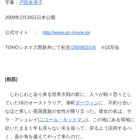
字幕：
戸田奈津子
2009年2月28日日本公開
公式サイト ：
http://www.oz-movie.jp/
TOHOシネマズ西新井にて初見
(2009/02/19)
※試写会
[粗筋]
じわじわと迫り来る世界大戦の影に、人々が戦々恐々とし
ていた頃のオーストラリア。港町
ダーウィン
に、不釣り合い
なほど美しい英国貴族の女性が降り立った。彼女の名は、サ
ラ・アシュレイ(
ニコール・キッドマン
)。この地にある領地に
赴いたまま１年も戻らない夫を追って、戻るよう説得するべ
く、遥か海を越えてやって来たのだ。