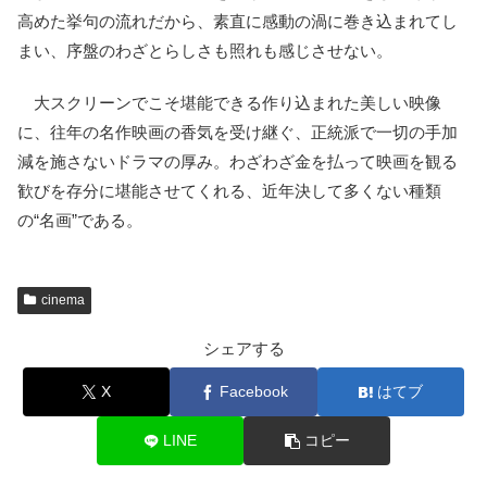
高めた挙句の流れだから、素直に感動の渦に巻き込まれてし
まい、序盤のわざとらしさも照れも感じさせない。
大スクリーンでこそ堪能できる作り込まれた美しい映像
に、往年の名作映画の香気を受け継ぐ、正統派で一切の手加
減を施さないドラマの厚み。わざわざ金を払って映画を観る
歓びを存分に堪能させてくれる、近年決して多くない種類
の“名画”である。
cinema
シェアする
X
Facebook
はてブ
LINE
コピー