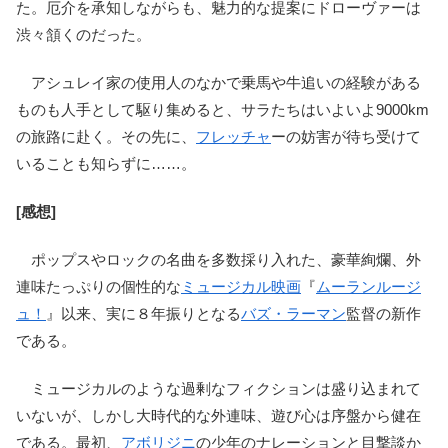
た。厄介を承知しながらも、魅力的な提案にドローヴァーは
渋々頷くのだった。
アシュレイ家の使用人のなかで乗馬や牛追いの経験がある
ものも人手として駆り集めると、サラたちはいよいよ9000km
の旅路に赴く。その先に、
フレッチャ
ーの妨害が待ち受けて
いることも知らずに……。
[感想]
ポップスやロックの名曲を多数採り入れた、豪華絢爛、外
連味たっぷりの個性的な
ミュージカル映画
『
ムーランルージ
ュ！
』以来、実に８年振りとなる
バズ・ラーマン
監督の新作
である。
ミュージカルのような過剰なフィクションは盛り込まれて
いないが、しかし大時代的な外連味、遊び心は序盤から健在
である。最初、
アボリジニ
の少年のナレーションと目撃談か