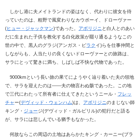
しかし港に夫メイトランドの姿はなく、代わりに彼女を待
っていたのは、粗野で風変わりなカウボーイ、ドローヴァー
(
ヒュー・ジャックマン
)であった。
アボリジニ
と白人とのあい
だに生まれた子供を教化する白化政策が罷り通るようなこの
世の中で、黒人のグラジ(アンガス・ピ
ラク
イ)らを仕事仲間と
しながらも、人当たりの良くないドローヴァーとの旅路は、
サラにとって驚きに満ち、しばしば不快な代物であった。
9000kmという長い旅の果てにようやく辿り着いた夫の領地
で、サラを迎えたのは――夫の物言わぬ骸であった。この地
で三代にわたって所有者に仕えてきたというニール・
フレッ
チャ
ー(
デヴィッド・ウェンハム
)は、
アボリジニ
のまじない師
キング・
ジョー
ジ(デヴィッド・ガルピリル)の犯行だと語る
が、サラには悲しんでいる猶予もなかった。
何故ならこの周辺の土地はあらかたキング・カーニー(ブラ