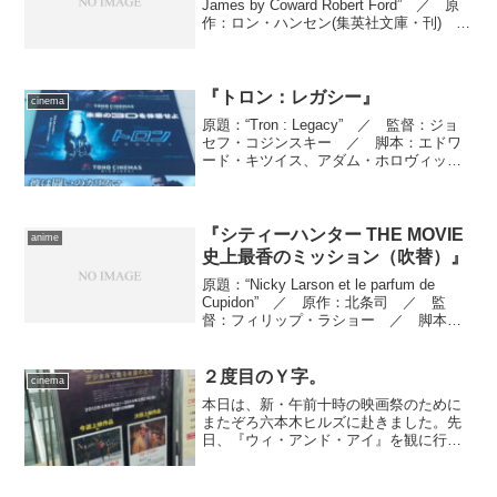
James by Coward Robert Ford” ／ 原
作：ロン・ハンセン(集英社文庫・刊)
／ 監督・脚本：アンドリュー・ドミニ
ク ／ 製作：ブラッド・ピット、デ
デ・ガ...
『トロン：レガシー』
cinema
原題：“Tron : Legacy” ／ 監督：ジョ
セフ・コジンスキー ／ 脚本：エドワ
ード・キツイス、アダム・ホロヴィッ
ツ ／ ストーリー：エドワード・キツ
イス、アダム・ホロヴィッツ、ブライア
ン・クルーグマン、リー・スターンター
ル ／ 製...
『シティーハンター THE MOVIE
anime
史上最香のミッション（吹替）』
原題：“Nicky Larson et le parfum de
Cupidon” ／ 原作：北条司 ／ 監
督：フィリップ・ラショー ／ 脚本：
フィリップ・ラショー、ジュリアン・ア
ルッティ、ピエール・デュダン、ピエー
ル・ラショー ／ 製作：...
２度目のＹ字。
cinema
本日は、新・午前十時の映画祭のために
またぞろ六本木ヒルズに赴きました。先
日、『ウィ・アンド・アイ』を観に行く
とき、ついでにチケットは確保済なので
移動には余裕がある……のに、陽気のほ
うが生憎の雨模様。ときおり止んではい