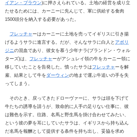
イアン・ブラウン
)に押さえられている。土地の経営を成り立
たせるためには、カーニーに先んじて、軍に供給する食肉
1500頭分を納入する必要があった。
フレッチャ
ーはカーニーに土地を売ってイギリスに引き揚
げるようサラに進言する。だが、そんなサラに白人と
アボリ
ジニ
の混血であり、彼女を慕う少年ナラ(ブランドン・ウォル
ターズ)は、
フレッチャ
ーがアシュレイ領の牛をカーニー領に
移していたことを告発した。憤ったサラは
フレッチャ
ーを解
雇、結果として牛を
ダーウィン
の地まで運ぶ牛追いの手を失
ってしまう。
そのとき、戻ってきたドローヴァーに、サラは頭を下げて
牛たちの誘導を請うが、致命的に人手の足りない仕事に、彼
は難色を示す。往路、名馬と野生馬を掛け合わせてみたい、
という彼の夢を耳にしていたサラは、イギリスから持ち込ん
だ名馬を報酬として提供する条件を持ち出し、妥協を求め