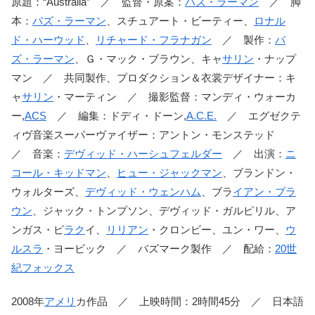
原題：“Australia” ／ 監督・原案：
バズ・ラーマン
／ 脚
本：
バズ・ラーマン
、スチュアート・ビーティー、
ロナル
ド・ハーウッド
、
リチャード・フラナガン
／ 製作：
バ
ズ・ラーマン
、Ｇ・マック・ブラウン、キャ
サリン
・ナップ
マン ／ 共同製作、プロダクション＆衣裳デザイナー：キ
ャ
サリン
・マーティン ／ 撮影監督：マンディ・ウォーカ
ー,
ACS
／ 編集：ドディ・ドーン,
A.C.E.
／ エグゼクテ
ィヴ音楽スーパーヴァイザー：アントン・モンステッド
／ 音楽：
デヴィッド・ハーシュフェルダー
／ 出演：
ニ
コール・キッドマン
、
ヒュー・ジャックマン
、ブランドン・
ウォルターズ、
デヴィッド・ウェンハム
、ブラ
イアン・ブラ
ウン
、ジャック・トンプソン、デヴィッド・ガルピリル、ア
ンガス・ピ
ラク
イ、
リリアン
・クロンビー、ユン・ワー、
ウ
ルスラ
・ヨービック ／ バズマーク製作 ／ 配給：
20世
紀フォックス
2008年
アメリ
カ作品 ／ 上映時間：2時間45分 ／ 日本語