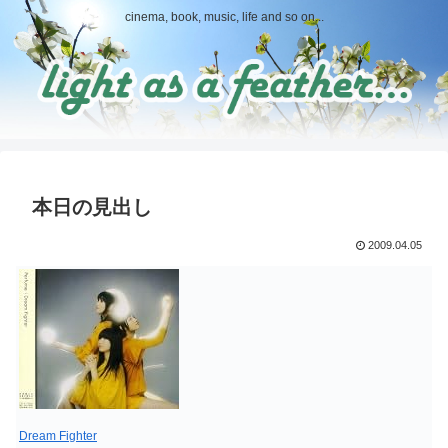
cinema, book, music, life and so on...
本日の見出し
2009.04.05
Dream Fighter