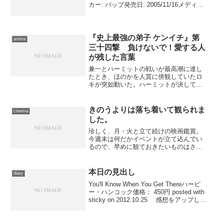
カー: バップ発売日: 2005/11/16メディア:
CD購入: 1人 クリック: 62回この商品を含
むブログ (80件) を見る なんとなく、ま
たマキシマム ザ...
『史上最強の弟子 ケンイチ』第
anime
三十四撃 負けないで！愛する人
が残した言葉
兼一とハーミットの戦いが最高潮に達し
たとき、ほのかを人質に傍観していたロ
キが突如動いた。ハーミットが決して逆
らえない“拳聖”の命令を振りかざして彼を
意のままにしようとするが、従わないの
に業を煮やして、ロキは自ら手を下し
きのうよりは落ち着いて観られま
cinema
た。兼一はなすがままに...
した。
珍しく、月・火と立て続けの映画鑑賞。
今週末は何だかイベントが立て込んでい
るので、早めに観ておきたいものはさっ
さと拾っておくことにしたのです。夕
方、電車にて日比谷のTOHOシネマズシ
ャンテへ。映画サービスデーですらない
本日の見出し
diary
平日、にしてはそこそこ客...
You'll Know When You Get Thereハービ
ー・ハンコック価格： 450円 posted with
sticky on 2012.10.25 感想をアップした
映画に絡んだ曲、というのは探しづらそ
うだったので、素直に今...