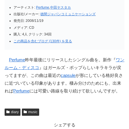
アーティスト:
Perfume
,
中田ヤスタカ
出版社/メーカー:
徳間ジャパンコミュニケーションズ
発売日:
2008/11/19
メディア:
CD
購入
: 4人
クリック
: 34回
この商品を含むブログ (130件) を見る
Perfume
昨年最後にリリースしたシングル曲を。新作『
ワン
ルーム・ディスコ
』はガールズ・ポップらしいキラキラが戻
ってますが、この曲は最近の
capsule
が形にしている格好良さ
に近づいている印象があります。棲み分けのためにも、出来
れば
Perfume
には可愛い路線を取り続けて欲しいんですが。
diary
music
シェアする