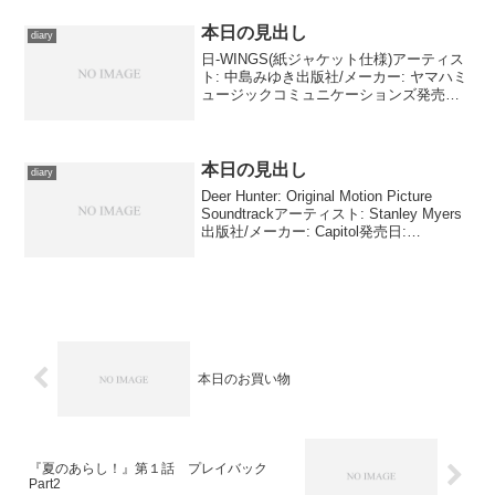
本日の見出し
diary
日-WINGS(紙ジャケット仕様)アーティス
ト: 中島みゆき出版社/メーカー: ヤマハミ
ュージックコミュニケーションズ発売日:
2008/11/05メディア: CD クリック: 1回こ
の商品を含むブログ (11件) を見る よつ
ばとひめくり...
本日の見出し
diary
Deer Hunter: Original Motion Picture
Soundtrackアーティスト: Stanley Myers
出版社/メーカー: Capitol発売日:
1990/10/25メディア: CD クリック: 1回こ
の商...
本日のお買い物
『夏のあらし！』第１話 プレイバック
Part2