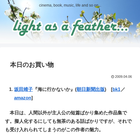
cinema, book, music, life and so on...
本日のお買い物
2009.04.06
坂田靖子
『海に行かないか』(
朝日新聞出版
) [
bk1
／
amazon
]
本日は、人間以外が主人公の短篇ばかり集めた作品集で
す。擬人化するにしても無茶のある話ばかりですが、それで
も受け入れられてしまうのがこの作者の魅力。