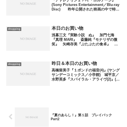
『アドレナリン２ ハイ・ボルテージ』
(Sony Pictures Entertainment／Blu-ray
Disc) 昨年公開された映画の中で特に
偏愛しているうちのひとつが映像ソフト
化されました。今回はリリースがソニー
なのでBlu-r...
本日のお買い物
shopping
浅暮三文『実験小説 ぬ』 加門七海
『真理 MARI』 斎藤純『モナリザの微
笑』 矢崎存美『ぶたぶたの食卓』 江
戸川乱歩『江戸川乱歩全集第23巻 怪人
と少年探偵』(1〜5、光文社文庫／光文
社) 化野燐『渾沌王 人工憑霊蠱猫03』
(講談社ノベル...
昨日＆本日のお買い物
shopping
高橋留美子『１ポンドの福音(4)』(ヤング
サンデーコミックス／小学館) 城平京／
水野英多『スパイラル・アライヴ(2)』(ガ
ンガンコミックス／SQUARE ENIX) あ
さりよしとお『るくるく(7)』(アフタヌー
ンKC) 化野燐『妄邪船 人工...
『夏のあらし！』第１話 プレイバック
Part2