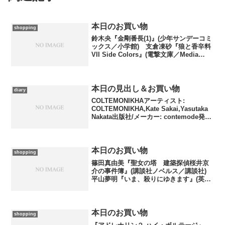
本日のお買い物
shopping
鈴木央『金剛番長(1)』(少年サンデーコミ
ックス／小学館) 支倉凍砂『狼と香辛料
VII Side Colors』(電撃文庫／Media
Works) 買い物もわやになってます
が、とりあえず欲しいもの、読みたいも
の、確保しておきたいものを優...
本日の見出し＆お買い物
diary
COLTEMONIKHAアーティスト:
COLTEMONIKHA,Kate Sakai,Yasutaka
Nakata出版社/メーカー: contemode発売
日: 2006/05/17メディア: CD購入: 2人 ク
リック: 44回この商...
本日のお買い物
shopping
篠田真由美『聖女の塔 建築探偵桜井京
介の事件簿』(講談社ノベルス／講談社)
平山夢明『いま、殺りにゆきます』(英知
文庫／英知出版) 1は建築探偵シリー
ズ長篇12作。著者の言葉に、最終巻への
言及があります。とうとうそこまで来ま
したか。2は実...
本日のお買い物
shopping