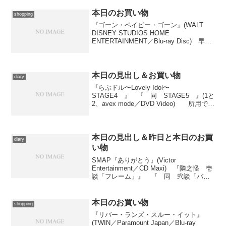
本日のお買い物
shopping
『ゴーン・ベイビー・ゴーン』(WALT
DISNEY STUDIOS HOME
ENTERTAINMENT／Blu-ray Disc) 早狩
武志『ハーフボイルド・ワンダーガー
ル』(一迅社文庫／一迅社) クリスタルな
洋介『オニデレ Volum...
本日の見出し＆お買い物
diary
『らぶドル〜Lovely Idol〜
STAGE4 』 『 同 STAGE5 』(1と
2、avex mode／DVD Video) 所用で出
かけたついでに買ってきました。……や
っぱり二本同時はしんどいっす。1は社長
と美樹姉さんがすっかり悪...
本日の見出し＆昨日と本日のお買
diary
い物
SMAP『ありがとう』(Victor
Entertainment／CD Maxi) 『隣之怪 壱
談「フレーム」』 『 同 弐談「バッ
ク物件」』(2と3、Warner Home Video／
DVD Video) 鮎川哲也『鮎川哲也コレク
ション...
本日のお買い物
shopping
『リバー・ランズ・スルー・イット』
(TWIN／Paramount Japan／Blu-ray