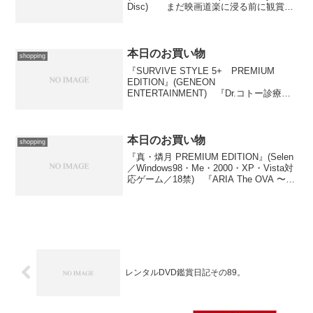
Disc) まだ映画道楽に浸る前に観賞
し、記憶に残っている作品のひとつであ
り、媒体が変わるたびに押さえておいて
もいい、と思っている作品のひとつで...
本日のお買い物
shopping
『SURVIVE STYLE 5+ PREMIUM
EDITION』(GENEON
ENTERTAINMENT) 『Dr.コトー診療所
2004 DVD BOX』(フジテレビ映像企画部
／Pony Canyon／1と2、DVD Video)
a...
本日のお買い物
shopping
『真・燐月 PREMIUM EDITION』(Selen
／Windows98・Me・2000・XP・Vista対
応ゲーム／18禁) 『ARIA The OVA 〜
ARIETTA〜』(SHOCHIKU HOME VIDEO
／Media Fac...
レンタルDVD鑑賞日記その89。