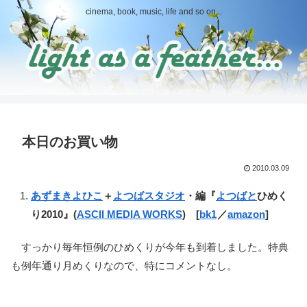
cinema, book, music, life and so on...
本日のお買い物
2010.03.09
あずまきよひこ
＋
よつばスタジオ
・編『
よつばと
ひめく
り2010』(
ASCII MEDIA WORKS
) [
bk1
／
amazon
]
すっかり毎年恒例のひめくりが今年も到着しました。特典
も例年通り月めくりなので、特にコメントなし。