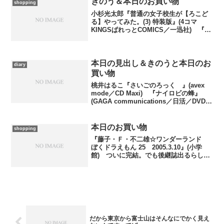
きのう＆本日のお買い物
shopping
小杉光太郎『普通の女子校生が【ろこど
る】やってみた。(3) 特装版』(4コマ
KINGSぱれっとCOMICS／一迅社) 『ジ
ャッキー・チェンＤＶＤコレクション第
27号 ツイン・ドラゴン』
(DeAGOSTINI) 1はきのう購入。昨
年、テレビ...
本日の見出し＆きのうと本日のお
diary
買い物
桃井はるこ『さいごのろっく 』(avex
mode／CD Maxi) 『ナイロビの蜂』
(GAGA communications／日活／DVD
Video) 西澤保彦『春の魔法のおすそわ
け』(中央公論新社) 同 『ソフトタッ
チ・オペレーション...
本日のお買い物
shopping
『藤子・Ｆ・不二雄☆ワンダーランド
ぼくドラえもん 25 2005.3.10』(小学
館) ついに完結。でも後継誌出るらしい
しねえ……と冷めた気分でいたら、後継
誌のほうは季刊でやっぱり一年限り、し
かもフィギュア付きというかなり趣の異
なる作り。...
だから東京から富士山はそんなにでかく見え