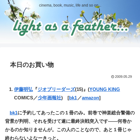
cinema, book, music, life and so on...
本日のお買い物
2009.05.29
伊藤明弘
『
ジオブリーダーズ
(15)』(
YOUNG KING
COMICS／
少年画報社
) [
bk1
／
amazon
]
bk1
に予約してあったこの１冊のみ。前巻で神楽総合警備の
背景が判明、それを受けて遂に最終決戦突入です――何巻か
かるのか知りませんが。この人のことなので、あと１冊じゃ
終わらないよなーきっと。