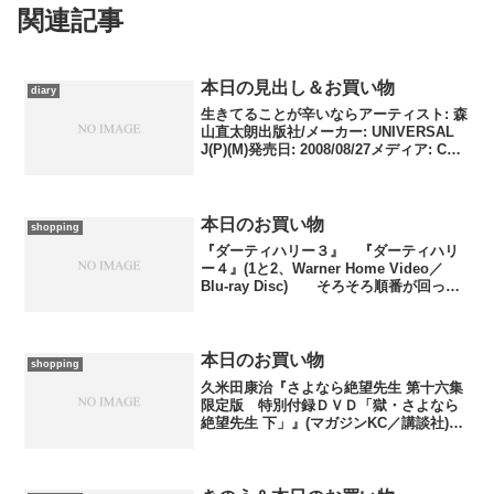
関連記事
本日の見出し＆お買い物
diary
生きてることが辛いならアーティスト: 森
山直太朗出版社/メーカー: UNIVERSAL
J(P)(M)発売日: 2008/08/27メディア: CD
購入: 1人 クリック: 12回この商品を含む
ブログ (27件) を見る森山直太朗『生きて
る...
本日のお買い物
shopping
『ダーティハリー３』 『ダーティハリ
ー４』(1と2、Warner Home Video／
Blu-ray Disc) そろそろ順番が回って
くるので、ちょっと余裕のあるうちに注
文致しました。クリント・イーストウッ
ドの代表作シリーズ第３作と第４...
本日のお買い物
shopping
久米田康治『さよなら絶望先生 第十六集
限定版 特別付録ＤＶＤ「獄・さよなら
絶望先生 下」』(マガジンKC／講談社)
野間美由紀『パズルゲーム☆はいすくー
るＸ(キッス)(1)』(Bonita Comics Alpha
／秋田書店) 1はＯＡ...