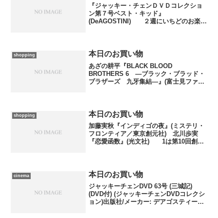
『ジャッキー・チェンＤＶＤコレクショ
ン第７号ベスト・キッド』
(DeAGOSTINI) ２週にいちどのお楽し
み、ジャッキー・チェンＤＶＤコレクシ
ョンが例によって３日早く届きました。
これまではほぼ初期作品ばかりでした
が、一気に時計を進めて20...
本日のお買い物
shopping
あざの耕平『BLACK BLOOD
BROTHERS 6 ―ブラック・ブラッド・
ブラザーズ 九牙集結―』(富士見ファン
タジア文庫／富士見書房) あだち充『ク
ロスゲーム(5)』 椎名高志『絶対可憐チ
ルドレン(6)』 藤崎聖人『ワイルドライ
フ(...
本日のお買い物
shopping
加藤実秋『インディゴの夜』(ミステリ・
フロンティア／東京創元社) 北川歩実
『恋愛函数』(光文社) 1は第10回創元
推理短編賞受賞作含む連作集。2は数値化
された男女の相性にまつわるミステリ。
簡単ですがこんなんで今日は勘弁してく
ださい。
本日のお買い物
cinema
ジャッキーチェンDVD 63号 (三城記)
(DVD付) (ジャッキーチェンDVDコレクシ
ョン)出版社/メーカー: デアゴスティー
ニ・ジャパン発売日: 2016/07/19メディ
ア: 雑誌この商品を含むブログ (1件) を見