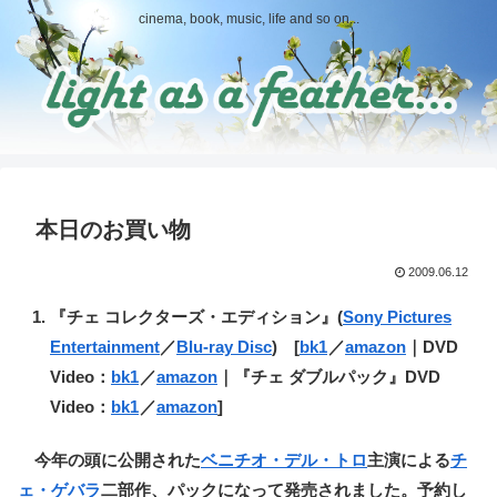
cinema, book, music, life and so on...
本日のお買い物
2009.06.12
『チェ コレクターズ・エディション』(
Sony Pictures
Entertainment
／
Blu-ray Disc
) [
bk1
／
amazon
｜DVD
Video：
bk1
／
amazon
｜『チェ ダブルパック』DVD
Video：
bk1
／
amazon
]
今年の頭に公開された
ベニチオ・デル・トロ
主演による
チ
ェ・ゲバラ
二部作、パックになって発売されました。予約し