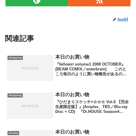
tuckf
関連記事
本日のお買い物
shopping
『fellows! volume1 2008 OCTOBER』
(BEAM COMIX／enterbrain) このと
ころ毎日のように買い物報告があるの
は、bk1で予約していたものが順次到着し
ているからです。とりあえず今日でいっ
たん打ち止め...
本日のお買い物
shopping
『ひだまりスケッチ×☆☆☆ Vol.6 【完全
生産限定版】』(Aniplex、TBS／Blu-ray
Disc + CD) 『Dr.HOUSE Season4
DVD-BOX』(GENEON UNIVERSAL
ENTERTAINMENT／...
本日のお買い物
cinema