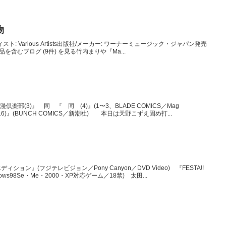
物
アーティスト: Various Artists出版社/メーカー: ワーナーミュージック・ジャパン発売
の商品を含むブログ (9件) を見る竹内まりや『Ma...
漫倶楽部(3)』 同 『 同 (4)』(1〜3、BLADE COMICS／Mag
rt(16)』(BUNCH COMICS／新潮社) 本日は天野こずえ固め打...
ン』(フジテレビジョン／Pony Canyon／DVD Video) 『FESTA!!
ndows98Se・Me・2000・XP対応ゲーム／18禁) 太田...