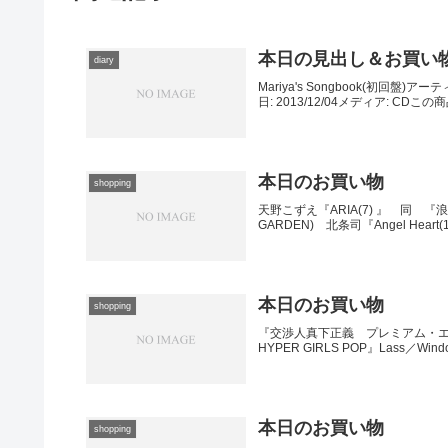
本日の見出し＆お買い
diary
Mariya's Songbook(初回盤)
日: 2013/12/04メディア: CDこ
本日のお買い物
shopping
天野こずえ『ARIA(7) 』 同 『浪
GARDEN) 北条司『Angel Hea
本日のお買い物
shopping
『交渉人真下正義 プレミアム・エディショ
HYPER GIRLS POP』Lass／Wi
本日のお買い物
shopping