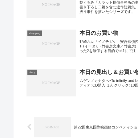
乾くるみ『カラット探偵事務所の事件
書き下ろし二篇を含む連作短篇集
扱う事件を描いたシリーズです。
本日のお買い物
shopping
野崎六助『イノチガケ 安吾探偵控
Ｈ(イータ)』(竹書房文庫／竹書
った2を確保する目的でbk1にて注..
本日の見出し＆お買い
diary
ムゲンノカナタヘ~To infinity an
ディア: CD購入: 1人 クリック: 1
第22回東京国際映画祭コンペティシ