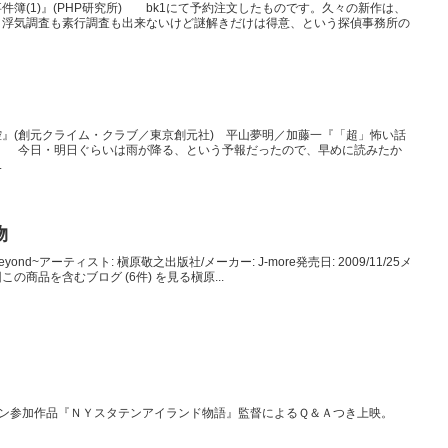
簿(1)』(PHP研究所) bk1にて予約注文したものです。久々の新作は、
。浮気調査も素行調査も出来ないけど謎解きだけは得意、という探偵事務所の
』(創元クライム・クラブ／東京創元社) 平山夢明／加藤一『「超」怖い話
房) 今日・明日ぐらいは雨が降る、という予報だったので、早めに読みたか
.
物
d beyond~アーティスト: 槇原敬之出版社/メーカー: J-more発売日: 2009/11/25メ
0回この商品を含むブログ (6件) を見る槇原...
ョン参加作品『ＮＹスタテンアイランド物語』監督によるＱ＆Ａつき上映。