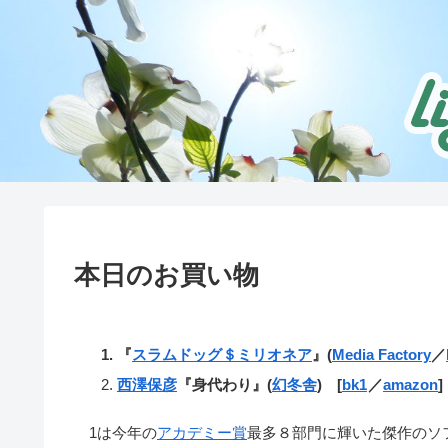
本日のお買い物
『
スラムドッグ＄ミリオネア
』(
Media Factory
／
西澤保彦
『身代わり』(
幻冬舎
) [
bk1
／
amazon
]
1は今年の
アカデミー賞
最多８部門に輝いた傑作のソ