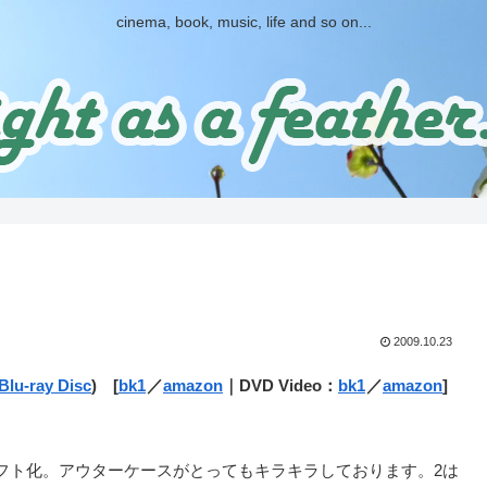
cinema, book, music, life and so on...
2009.10.23
Blu-ray Disc
) [
bk1
／
amazon
｜DVD Video：
bk1
／
amazon
]
フト化。アウターケースがとってもキラキラしております。2は