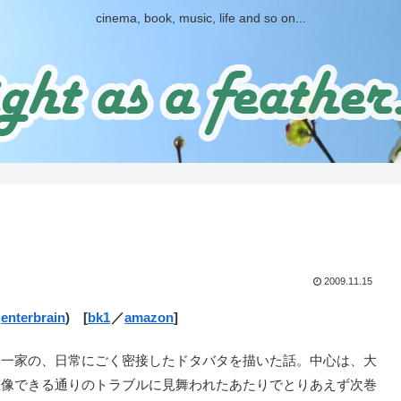
cinema, book, music, life and so on...
2009.11.15
／
enterbrain
) [
bk1
／
amazon
]
い一家の、日常にごく密接したドタバタを描いた話。中心は、大
想像できる通りのトラブルに見舞われたあたりでとりあえず次巻