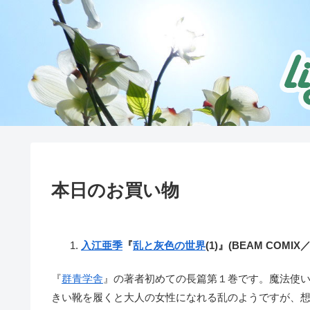
本日のお買い物
入江亜季
『
乱と灰色の世界
(1)』(BEAM COMIX
『
群青学舎
』の著者初めての長篇第１巻です。魔法使
きい靴を履くと大人の女性になれる乱のようですが、