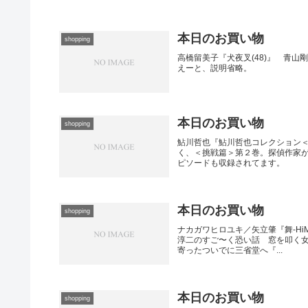
本日のお買い物
shopping
高橋留美子『犬夜叉(48)』 青山
えーと、説明省略。
本日のお買い物
shopping
鮎川哲也『鮎川哲也コレクション＜
く、＜挑戦篇＞第２巻。探偵作家
ピソードも収録されてます。
本日のお買い物
shopping
ナカガワヒロユキ／矢立肇『舞-HiM
淳二のすご〜く恐い話 窓を叩く
寄ったついでに三省堂へ『...
本日のお買い物
shopping