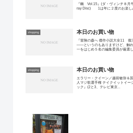
『幽 Vol.15』(ダ・ヴィンチ８月号増刊
ray Disc) 1は年に２度のお
本日のお買い物
shopping
『冒険の森へ 傑作小説大全11 
――というのもありますけど、触
一をはじめ５名の編集委員が厳選した
本日のお買い物
shopping
エラリー・クイーン／越前敏弥＆国弘
人マジ歌選手権 テイクイットイー
ック』(2と3、テレビ東京...