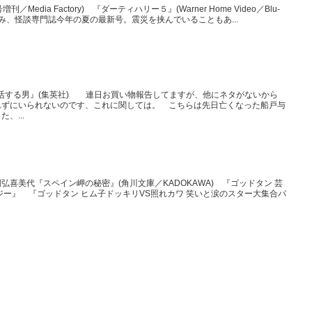
／Media Factory) 『ダーティハリー５』(Warner Home Video／Blu-
楽しみ、怪談専門誌今年の夏の最新号。震災を挟んでいることもあ...
復活する男』(集英社) 連日お買い物報告してますが、他にネタがないから
れずにいられないのです、これに関しては。 こちらは先日亡くなった船戸与
、...
喜美代『スペイン岬の秘密』(角川文庫／KADOKAWA) 『ゴッドタン 芸
ジー』 『ゴッドタン ヒム子ドッキリVS照れカワ 笑いと涙のスター大集合パ