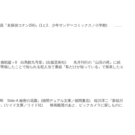
剛昌『名探偵コナン(56)』(1と2、少年サンデーコミックス／小学館) ……
挑戦篇＞II 白馬館九号室』(出版芸術社) 先月刊行の『山荘の死』に続
が寄稿したことで知られる犯人当て番組『私だけが知っている』で発表したエ
E Side-A 秘密の花園』(徳間デュアル文庫／徳間書店) 稲川淳二『新稲川
女』(リイド文庫／リイド社) 映画鑑賞のあと、ビックカメラに探しものに