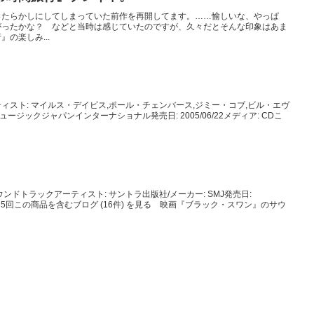
ったらかしにしてしまっていた前作を再開してます。……愉しいな、やっぱ
がったかな？ などと当時は感じていたのですが、久々だとそんな印象はあま
の楽しみ...
ィスト: マイルス・デイビス,ポール・チェンバース,ジミー・コブ,ビル・エヴ
ージックジャパンインターナショナル発売日: 2005/06/22メディア: CDこ
ンドトラックアーティスト: サントラ出版社/メーカー: SMJ発売日:
クリック: 5回この商品を含むブログ (16件) を見る 映画『ブラック・スワン』のサウ