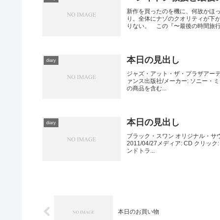
新作を買ったのを機に、何故かほ
り。全体にナゾのクオリティが下
りない。 この『〜最後の時間旅行』
本日の見出し
diary
ジャズ・アット・ザ・プラザアーテ
ァンス出版社/メーカー: ソニー・ミュ
の商品を含む...
本日の見出し
diary
ブラック・スワン オリジナル・サウ
2011/04/27メディア: CD 
ンドトラ...
本日のお買い物