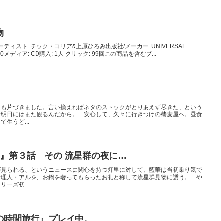
物
ーティスト: チック・コリア&上原ひろみ出版社/メーカー: UNIVERSAL
/01/30メディア: CD購入: 1人 クリック: 99回この商品を含むブ...
クも片づきました。言い換えればネタのストックがとりあえず尽きた、という
せ明日にはまた観るんだから。 安心して、久々に行きつけの蕎麦屋へ。昼食
生うど...
URAL』第３話 その 流星群の夜に…
が見られる、というニュースに関心を持つ灯里に対して、藍華は当初乗り気で
管理人・アルを、お鍋を奢ってもらったお礼と称して流星群見物に誘う。 や
ーズ初...
の時間旅行』プレイ中。