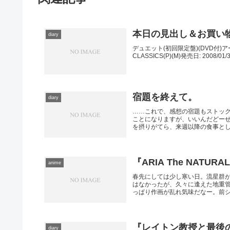
本日の見出し＆お買い
diary
デュエット(初回限定盤)(DVD付)ア
CLASSICS(P)(M)発売日: 2008
宿題を終えて。
diary
……これで、感想の宿題もストッ
ことになりますが、いいんだどー
を摂りがてら、来週以降の食事として
『ARIA The NAT
anime
春先にしては少し寒い日。流星群
はなかったが、久々に逢えた地重
っぱり作画が乱れ気味だなー。前シリ
『レイトン教授と最後
diary