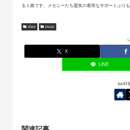
る１曲です。メセニーたち盟友の着実なサポートぶり
diary
music
X
LINE
tuc
関連記事