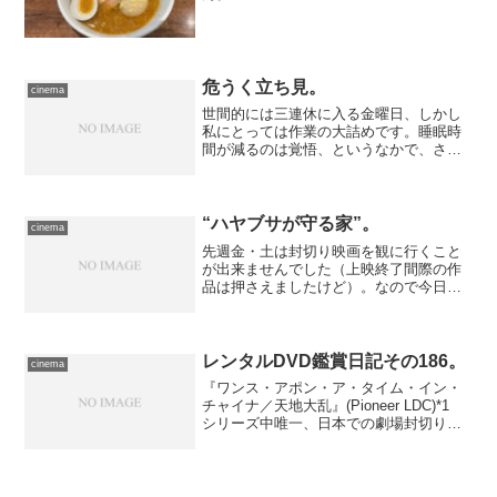
危うく立ち見。
cinema
世間的には三連休に入る金曜日、しかし
私にとっては作業の大詰めです。睡眠時
間が減るのは覚悟、というなかで、さす
がに映画は後回し……とはいえ、これだ
けはどーしても観ておきたかった１本が
本日最終回上映、と聞いては出かけない
わけにはいかない。映像ソ...
“ハヤブサが守る家”。
cinema
先週金・土は封切り映画を観に行くこと
が出来ませんでした（上映終了間際の作
品は押さえましたけど）。なので今日
は、早めに観ておきたかった作品を押さ
えるべく、TOHOシネマズ日本橋へ。
鑑賞したのは、ランサム・リグズによる
ファンタジー小説をティム...
レンタルDVD鑑賞日記その186。
cinema
『ワンス・アポン・ア・タイム・イン・
チャイナ／天地大乱』(Pioneer LDC)*1
シリーズ中唯一、日本での劇場封切りが
実現したという、評価の高い１本。観て
みてなるほど、確かに１作目の良さも味
もすべて踏襲しながら、話の整理整頓が
出来てい...