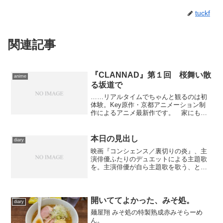
tuckf
関連記事
『CLANNAD』第１回 桜舞い散
anime
る坂道で
……リアルタイムでちゃんと観るのは初
体験。Key原作・京都アニメーション制
作によるアニメ最新作です。 家にも学
校生活にも愛着などなく、たったひとり
の友人・春原と漫然と日々を過ごすだけ
だった岡崎朋也。遅刻した朝、学校に向
本日の見出し
diary
かう坂道の途中で、小声...
映画『コンシェンス／裏切りの炎』、主
演俳優ふたりのデュエットによる主題歌
を。主演俳優が自ら主題歌を歌う、とい
うのも最近、日本とかハリウッドではあ
んまりお目にかからない趣向という気が
します。 例によって、ジャケット画像
つきのリンクは探し出せな...
開いててよかった、みそ処。
diary
麺屋翔 みそ処の特製熟成赤みそらーめ
ん。