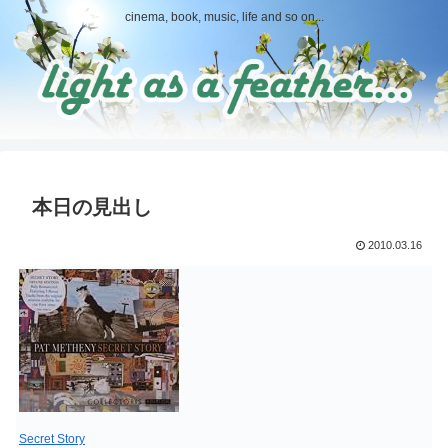
cinema, book, music, life and so on...
本日の見出し
2010.03.16
Secret Story