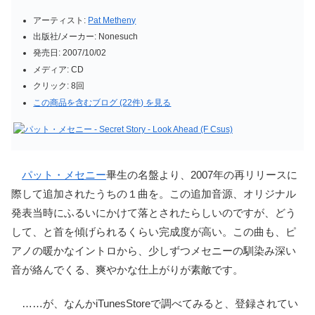
アーティスト:
Pat Metheny
出版社/メーカー:
Nonesuch
発売日:
2007/10/02
メディア:
CD
クリック
: 8回
この商品を含むブログ (22件) を見る
パット・メセニー
畢生の名盤より、2007年の再リリースに
際して追加されたうちの１曲を。この追加音源、オリジナル
発表当時にふるいにかけて落とされたらしいのですが、どう
して、と首を傾げられるくらい完成度が高い。この曲も、ピ
アノの暖かなイントロから、少しずつメセニーの馴染み深い
音が絡んでくる、爽やかな仕上がりが素敵です。
……が、なんかiTunesStoreで調べてみると、登録されてい