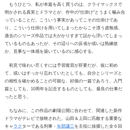
もうひとつ、私が本篇を高く買うのは、クライマックスで
明かされる真実とドラマとが、作中の“仕掛け”とうまく噛み合
っていることだ。こういう事実があってこその仕掛けであ
り、こういう仕掛けを用いてしまったからこそ漂う虚無感。
過去のシリーズ作品では大がかりすぎて話から浮いてしまっ
ているものもあったが、その辺りへの反省か或いは熟練故
か、見事な一体感を築いているのに感心する。
初見で味わい尽くすには予習復習が肝要だが、仮に初め
て、或いはすっかり忘れていたとしても、自分とシリーズと
の相性を確かめることの可能な、好個の一篇であろう。入門
篇としても、10周年を記念するものとしても、最良の仕事だ
ったと思う。
ちなみに、この作品の劇場公開に合わせて、関連した新作
ドラマがテレビで放映された。山田＆上田に匹敵する重要な
キャ
ラク
ターである刑事・
矢部謙三
を主役に抜擢した全６回