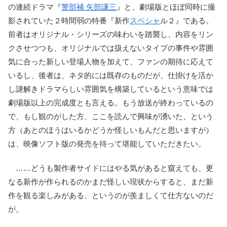
の連続ドラマ『
警部補 矢部謙三
』と、劇場版とほぼ同時に撮
影されていた２時間弱の特番『新作
スペシャ
ル２』である。
前者はオリジナル・シリーズの味わいを踏襲し、内容をリン
クさせつつも、オリジナルでは扱えないタイプの事件や雰囲
気に合った新しい登場人物を加えて、ファンの期待に応えて
いるし、後者は、ネタ的には既存のものだが、仕掛けを活か
し謎解きドラマらしい雰囲気を構築しているという意味では
劇場版以上の完成度とも言える。もう放送が終わっているの
で、もし観のがした方、ここを読んで興味が湧いた、という
方（あとのほうはいるかどうか怪しいもんだと思いますが）
は、映像ソフト版の発売を待って堪能していただきたい。
……どうも製作者サイドにはやる気があると窺えても、更
なる新作が作られるのかまだ怪しい現状からすると、まだ新
作を観る楽しみがある、というのが羨ましくて仕方ないのだ
が。