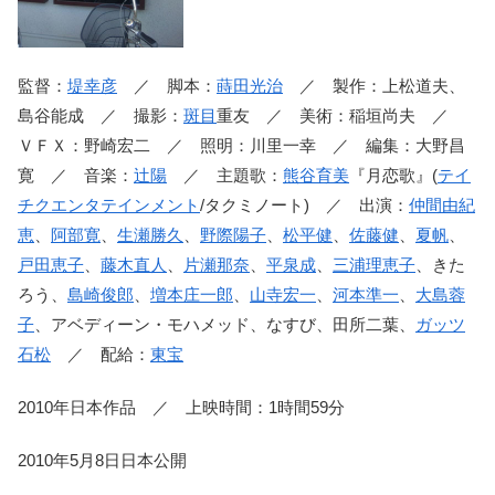
監督：
堤幸彦
／ 脚本：
蒔田光治
／ 製作：上松道夫、
島谷能成 ／ 撮影：
斑目
重友 ／ 美術：稲垣尚夫 ／
ＶＦＸ：野崎宏二 ／ 照明：川里一幸 ／ 編集：大野昌
寛 ／ 音楽：
辻陽
／ 主題歌：
熊谷育美
『月恋歌』(
テイ
チクエンタテインメント
/タクミノート) ／ 出演：
仲間由紀
恵
、
阿部寛
、
生瀬勝久
、
野際陽子
、
松平健
、
佐藤健
、
夏帆
、
戸田恵子
、
藤木直人
、
片瀬那奈
、
平泉成
、
三浦理恵子
、きた
ろう、
島崎俊郎
、
増本庄一郎
、
山寺宏一
、
河本準一
、
大島蓉
子
、アベディーン・モハメッド、なすび、田所二葉、
ガッツ
石松
／ 配給：
東宝
2010年日本作品 ／ 上映時間：1時間59分
2010年5月8日日本公開