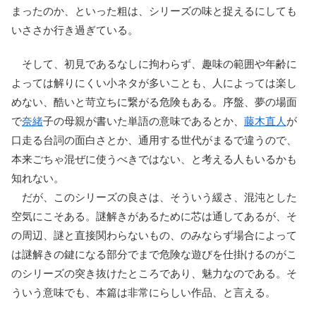
まったのか、といった粗は、シリーズの味と捉えるにしても
いささか行き過ぎている。
そして、初見であるなしに拘わらず、趣味の範囲や年齢に
よっては解りにくい小ネタが多いことも、人によっては楽し
めない、酷いと苛立ちに繋がる危険もある。序盤、夢の場面
で
奈緒
子の母親が書いた単語の意味であるとか、
藤木直人
が
口走る台詞の面白さとか、通用する世代がまるで違うので、
本来ごちゃ混ぜに使うべきではない、と考える人もいるかも
知れない。
だが、このシリーズの良さは、そういう緩さ、混沌とした
空気にこそある。謎解きがあるために芯は通してあるが、そ
の周辺、謎と直接関わらないもの、のみならず場合によって
は謎解きの鍵になる部分でまで危険な遊びを仕掛けるのがこ
のシリーズの突き抜けたところであり、魅力なのである。そ
ういう意味でも、本篇は非常にらしい作品、と言える。