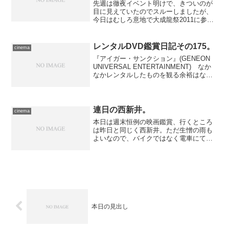
先週は徹夜イベント明けで、きついのが
目に見えていたのでスルーしましたが、
今日はむしろ意地で大成龍祭2011に参加
するべく六本木へ。金曜日からこっち悪
天が続いているので、当然のように電車
です。 ただ、せっかく六本木まで足を
レンタルDVD鑑賞日記その175。
cinema
運ぶなら、フリーパス...
『アイガー・サンクション』(GENEON
UNIVERSAL ENTERTAINMENT) なか
なかレンタルしたものを観る余裕はない
のですが、そろそろ返さないとならない
ので、無理矢理時間を作って鑑賞。クリ
ント・イーストウッド監督第４作は、
山...
連日の西新井。
cinema
本日は週末恒例の映画鑑賞、行くところ
は昨日と同じく西新井。ただ生憎の雨も
よいなので、バイクではなく電車にて移
動。昨日の日記には「ひと駅ぐらい歩か
ないと」などと書いていましたが、あと
でちゃんと調べたら最寄り駅からでも大
丈夫でした。実際に利用し...
本日の見出し