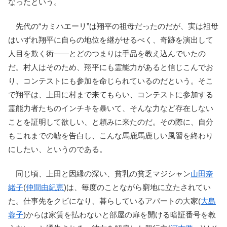
なったという。
先代の“カミハエーリ”は翔平の祖母だったのだが、実は祖母
はいずれ翔平に自らの地位を継がせるべく、奇跡を演出して
人目を欺く術――とどのつまりは手品を教え込んでいたの
だ。村人はそのため、翔平にも霊能力があると信じこんでお
り、コンテストにも参加を命じられているのだという。そこ
で翔平は、上田に村まで来てもらい、コンテストに参加する
霊能力者たちのインチキを暴いて、そんな力など存在しない
ことを証明して欲しい、と頼みに来たのだ。その際に、自分
もこれまでの嘘を告白し、こんな馬鹿馬鹿しい風習を終わり
にしたい、というのである。
同じ頃、上田と因縁の深い、貧乳の貧乏マジシャン
山田奈
緒子
(
仲間由紀恵
)は、毎度のことながら窮地に立たされてい
た。仕事先をクビになり、暮らしているアパートの大家(
大島
蓉子
)からは家賃を払わないと部屋の扉を開ける暗証番号を教