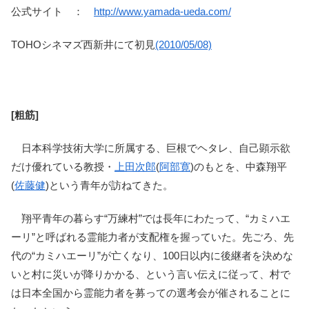
公式サイト ：
http://www.yamada-ueda.com/
TOHOシネマズ西新井にて初見
(2010/05/08)
[粗筋]
日本科学技術大学に所属する、巨根でヘタレ、自己顕示欲
だけ優れている教授・
上田次郎
(
阿部寛
)のもとを、中森翔平
(
佐藤健
)という青年が訪ねてきた。
翔平青年の暮らす“万練村”では長年にわたって、“カミハエ
ーリ”と呼ばれる霊能力者が支配権を握っていた。先ごろ、先
代の“カミハエーリ”が亡くなり、100日以内に後継者を決めな
いと村に災いが降りかかる、という言い伝えに従って、村で
は日本全国から霊能力者を募っての選考会が催されることに