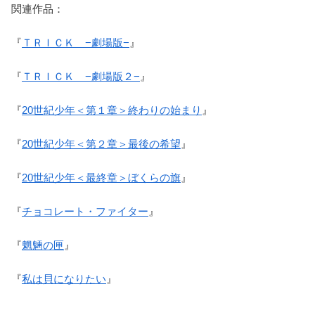
関連作品：
『
ＴＲＩＣＫ −劇場版−
』
『
ＴＲＩＣＫ −劇場版２−
』
『
20世紀少年＜第１章＞終わりの始まり
』
『
20世紀少年＜第２章＞最後の希望
』
『
20世紀少年＜最終章＞ぼくらの旗
』
『
チョコレート・ファイター
』
『
魍魎の匣
』
『
私は貝になりたい
』