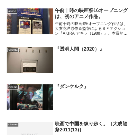
午前十時の映画祭16オープニング
anime
は、初のアニメ作品。
午前十時の映画祭6オープニング作品は、
大友克洋原作＆監督によるＳＦアクショ
ン『AKIRA アキラ（1988）』。本質的に
王道の構造を、緻密で奥深い設定が支え
る傑作。まさかこの映画祭で観るときが
来るとわ。
『透明人間（2020）』
cinema
『ダンケルク』
cinema
映画で中国を練り歩く。［大成龍
cinema
祭2011(13)］