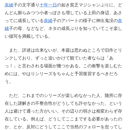
奈緒
子の文字通り
十年一日
の如き貧乏マジシャンぶりに、ど
んどん膨らみつつ小者っぽさも増している上田の身辺、あさ
ってに成長している
奈緒
子のアパートの様子に神出鬼没の
奈
緒
子の母、などなど、ネタの成長ぶりを知っていてこそ楽し
い描写を満載している。
また、詳述は出来ないが、本篇は思わぬところで旧作とリ
ンクしており、ずっと追いかけて観ていた者ならは「あ
っ！」と言わされる場面が幾つかある。この衝撃を楽しむた
めには、やはりシリーズをちゃんと予習復習するべきだろ
う。
ただ、これまでのシリーズが楽しめなかった人、随所に存
在した謎解きの不整合性がどうしても許せなかった、という
人は避けて通った方がいい。その辺りの弱さは相変わらず存
在している。例えば、どうしてここまでする必要があったの
か、とか、反対にどうしてここで当然のフォローを怠ってし