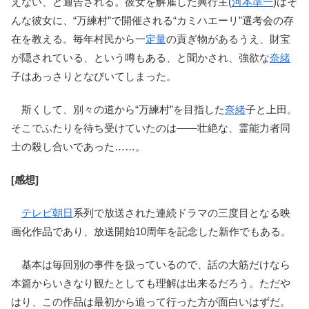
えない、と通告される。彼女を解雇した興行主(
河本準一
)はそ
んな彼女に、“万練村”で開催される“カミハエーリ”選考会の存
在を教える。毎年村民から一
定量
の貢ぎ物があるうえ、財宝
が隠されている、という噂もある、と聞かされ、強欲な
奈緒
子はあっさりとなびいてしまった。
斯くして、別々の道から“万練村”を目指した
奈緒
子と上田。
そこでふたりを待ち受けていたのは――壮絶な、霊能力者同
士の殺し合いであった……。
[感想]
テレビ朝日
系列で放送された連続ドラマの三度目となる映
画化作品であり、放送開始10周年を記念した新作でもある。
基本は毎回別の事件を扱っているので、話の大筋だけなら
本篇からいきなり観たとしても理解は出来るだろう。ただや
はり、この作品は最初から追って行った方が面白いはずだ。