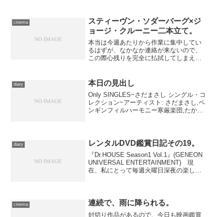
うです。実はこのこと自体は、自身のブ
ログで言及していたので今更驚くにあた
らない。強いて言うな...
スティーヴン・ソダーバーグ×ジ
cinema
ョージ・クルーニー二本立て。
本当は今週あたりから作業に集中してい
るはずが、なかなか連絡が来ないので、
この際心残りを完全に払拭してしまえ
ー、とばかり本日も映画鑑賞。しかも時
間割を調べた結果、理想的なタイミング
を発見してしまったので、二本立てであ
本日の見出し
diary
ります。 午前中にとりあえ...
Only SINGLES~さだまさし シングル・コ
レクション~アーティスト: さだまさし,ペ
ンギンフィルハーモニー寒厳楽団,たかひ
らゆたか,スティーヴィー・ワンダー,石川
鷹彦,吉川忠英,渡辺俊幸,若草恵,服部克久,
レーズン,倉田信雄出版社/...
レンタルDVD鑑賞日記その19。
diary
『Dr.HOUSE Season1 Vol.1』(GENEON
UNIVERSAL ENTERTAINMENT) 現
在、私にとって毎週火曜日深夜の楽しみ
になっている海外のドラマシリーズ
『Dr.HOUSE』。しかし観始めたのが10
話くらいから...
連続で、雨に降られる。
cinema
封切り作品があるので、今日も映画鑑賞