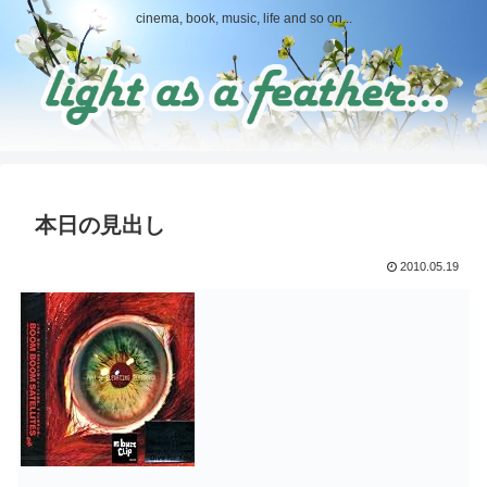
cinema, book, music, life and so on...
本日の見出し
2010.05.19