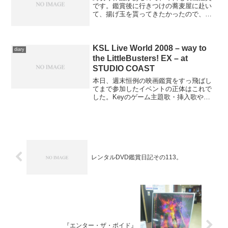
です。鑑賞後に行きつけの蕎麦屋に赴い
て、揚げ玉を貰ってきたかったので、今
月１日以来のTOHOシネマズ西新井
へ……家を出るとき、空模様に不安を抱
きましたが、天気予報では終日曇りだっ
たので、まあ大丈夫だろう、...
KSL Live World 2008 – way to
diary
the LittleBusters! EX – at
STUDIO COAST
本日、週末恒例の映画鑑賞をすっ飛ばし
てまで参加したイベントの正体はこれで
した。Keyのゲーム主題歌・挿入歌や、
Keyの音楽レーベルから作品を発表して
いるメンバーによるライヴです。関係者
席が取れたから、ということで某氏にお
誘いいただき、折角な...
レンタルDVD鑑賞日記その113。
『エンター・ザ・ボイド』