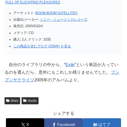
FULL OF ELEVATING PLEASURES
アーティスト:
BOOM BOOM SATELLITES
出版社/メーカー:
ソニー・ミュージックレコーズ
発売日:
2005/03/24
メディア:
CD
購入
: 2人
クリック
: 32回
この商品を含むブログ (209件) を見る
自分のライブラリの中から、“
Exile
”という単語が入ってい
るのを選んだら、意外にもこれしか残りませんでした。
ブン
ブンサテライツ
2005年のアルバムより。
diary
music
シェアする
X
Facebook
はてブ