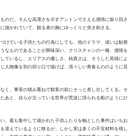
ものだ。そんな高潔さを示すアントンでさえも感情に振り回さ
瞭に描かれていて、観る者の胸にゆっくりと突き刺さる。
づけている子供たちの行為にしても、他のドラマ、或いは勧善
そうなものであることが興味深い。クリスチャンの一種、感情を
としているし、エリアスの優しさ、純真さは、そうした英雄によ
同じ人物像を別の切り口で描けば、清々しい青春もののように見
なく、事実の積み重ねで観客の前にそっと差し出してくる。そ
ったあと、自らが立っている世界が荒波に揺られる船のようにひ
い。最も集中して描かれた子供ふたりを軸とした事件はいちお
望を湛えているように映るが、しかし実は多くの不安材料を残し