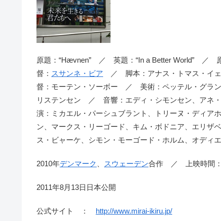
原題：“Hævnen” ／ 英題：“In a Better World” ／
督：
スサンネ・ビア
／ 脚本：アナス・トマス・イェ
督：モーテン・ソーボー ／ 美術：ペッテル・グラ
リステンセン ／ 音響：エディ・シモンセン、アネ
演：ミカエル・パーシュブラント、トリーヌ・ディア
ン、マークス・リーゴード、キム・ボドニア、エリザ
ス・ビャーケ、シモン・モーゴード・ホルム、オディエゲ・
2010年
デンマーク
、
スウェーデン
合作 ／ 上映時間：
2011年8月13日日本公開
公式サイト ：
http://www.mirai-ikiru.jp/