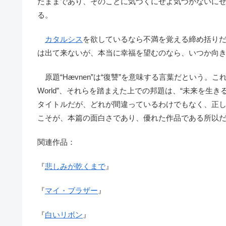
たままであり、そのことに気づくにせよ気づかないに
る。
カタルシス
を欲しているなら不満を覚える締め括り
は出て来ないが、本当に幸福を望むのなら、いつか向
原題“Hævnen”は“復讐”を意味する言葉だという。こ
World”、それらを踏まえた上での邦題は、“未来を生
タイトルだが、どれが間違っているわけでもなく、正
こそが、本篇の面白さであり、優れた作品である所以
関連作品：
『
悲しみが乾くまで
』
『
マイ・ブラザー
』
『
白いリボン
』