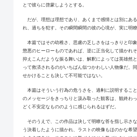
とで彼らに啓蒙しようとする。
だが、理想は理想であり、あくまで感情とは別にある
れ、過ちを犯す。その瞬間瞬間の彼の心境が、実に明
本篇ではその幼稚さ、思慮の乏しさをはっきりと印象
懲悪のヒーローものであれば、逆に正当化して描かれ
抑えこんだような振る舞いは、解釈によっては英雄然
って救済されるのがいちばん似つかわしい人物像だ。
せかけることも決して不可能ではない。
本篇はそういう行為の危うさを、過剰に説明すること
のメッセージをきっちりと汲み取った観客は、観終わ
どく不安定なもののように感じられるはずだ。
そのうえで、この作品は決して明瞭な答を指し示さな
う決着したように描かれ、ラストの映像もほのかな希