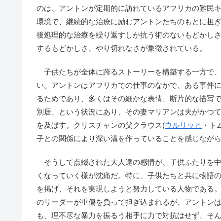
のは、アントンが定期的に訪れているアフリカの難民
環境で、継続的な治療に励むアントンたちのもとに担
後処理的な治療を繰り返すしか抗う術のないもどかし
するもどかしさ、やり切れなさが象徴されている。
子供たちが全体に跨るストーリーを構築する一方で、
い。アントンはアフリカでの仕事のなかで、ある事件
るためであり、多くはその細かな表情、断片的な描写
別居、という状況にあり、その妻マリアンは夫がかつ
を及ぼす。クリスチャンの父クラウス(
ウルリッヒ
・ト
子との関係により深い溝を作っていることを感じなが
そうして点綴された大人達の感情が、子供ふたりを中
くなっていく様が沈痛だ。特に、子供たちと共に物語
を掲げ、それを実現しようと努力している人物である
のリーダーが重傷を負って担ぎ込まれるが、アントン
も、理不尽な暴力を振るう相手に力で対抗はせず、そ