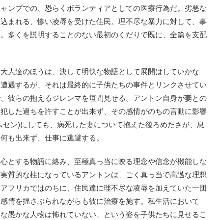
キャンプでの、恐らくボランティアとしての医療行為だ。劣悪な
ぎ込まれる、惨い凌辱を受けた住民。理不尽な暴力に対して、事
さ。多くを説明することのない最初のくだりで既に、全篇を支配
大人達のほうは、決して明快な物語として展開はしていかな
に遭遇するが、それは最終的に子供たちの事件とリンクさせてい
で、彼らの抱えるジレンマを垣間見せる。アントン自身が妻との
て犯した過ちを許すことが出来ず、その感情がのちの言動に影響
ムセン)にしても、病死した妻について抱えた後ろめたさが、息
ら何も出来ず、仕事に逃避する。
心とする物語に絡み、至極真っ当に映る理念や信念が機能しな
の実質的な柱になっているアントンは、ごく真っ当で高邁な理想
。アフリカではのちに、住民達に理不尽な凌辱を加えていた一団
は感情を揺さぶられながらも彼に治療を施す。私生活において
んな愚かな人物は怖れていない、という姿を子供たちに見せるこ