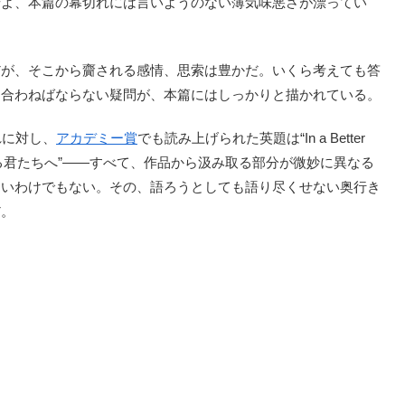
せよ、本篇の幕切れには言いようのない薄気味悪さが漂ってい
だが、そこから齎される感情、思索は豊かだ。いくら考えても答
き合わねばならない疑問が、本篇にはしっかりと描かれている。
れに対し、
アカデミー賞
でも読み上げられた英題は“In a Better
きる君たちへ”――すべて、作品から汲み取る部分が微妙に異なる
しいわけでもない。その、語ろうとしても語り尽くせない奥行き
だ。