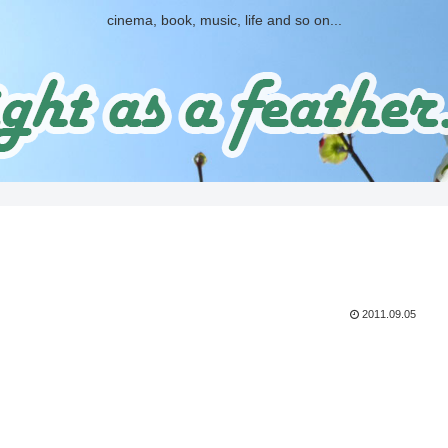
cinema, book, music, life and so on...
2011.09.05