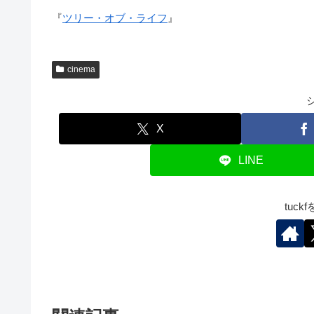
『
ツリー・オブ・ライフ
』
cinema
X
LINE
tuc