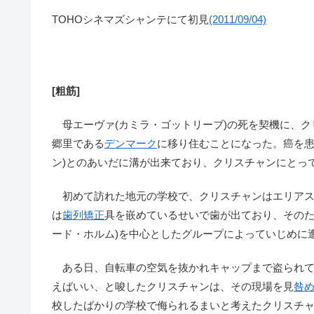
TOHOシネマズシャンテにて初見
(2011/09/04)
[粗筋]
母エーヴァ(カミラ・ゴットリーブ)の死を契機に、ク
郷里である
デンマーク
に移り住むことになった。癌を患
ン)とのあいだに溝が出来ており、クリスチャンにとっ
初めて訪れた地元の学校で、クリスチャンはエリアス(
は
歯列矯正
具を嵌めているせいで歯が出ており、そのた
ード・ホルム)を中心としたグループによっていじめに
ある日、自転車の空気を抜かれキャップまで盗られて
えばいい、と唆したクリスチャンは、その現場を見
咎
校したばかりの学校で侮られるまいと考えたクリスチ