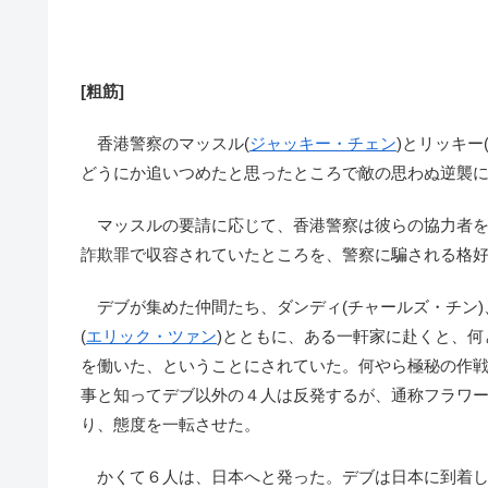
[粗筋]
香港警察のマッスル(
ジャッキー・チェン
)とリッキ
どうにか追いつめたと思ったところで敵の思わぬ逆襲
マッスルの要請に応じて、香港警察は彼らの協力者を
詐欺罪で収容されていたところを、警察に騙される格
デブが集めた仲間たち、ダンディ(チャールズ・チン)、
(
エリック・ツァン
)とともに、ある一軒家に赴くと、
を働いた、ということにされていた。何やら極秘の作
事と知ってデブ以外の４人は反発するが、通称フラワー
り、態度を一転させた。
かくて６人は、日本へと発った。デブは日本に到着し