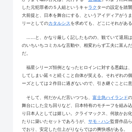
した元犯罪者の５人組というキャ
ラク
ターの設定を踏
大前提と、日本を舞台にする、というアイディアがう
リーとしての
カタルシス
を求めても、どこにそれがあ
……と、かなり厳しく記したものの、観ていて退屈は
のいちいちコミカルな言動や、相変わらず工夫に富ん
だ。
福星シリーズ恒例となったヒロインに対する悪戯は、
してしまい延々と続くこと自体が笑える。それぞれの
ーズとしては２作目に過ぎないので、引き継ぐことに
そして、何だかんだ言いつつも、
富士急ハイランド
舞台にした立ち回りなど、日本特有のモチーフを組み
り日本人としては嬉しい。クライマックス、何故かお
たりに築いたセットであろうが、
サモ・ハン
監督作品
でおり、安定した仕上がりならではの爽快感がある。