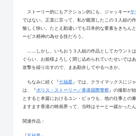
ストーリー的にもアクション的にも、ジャッキー×
サ
ではない。正直に言って、私が鑑賞したこの３人組の
愉しく快い。たとえ勘違いでも日本的な要素をきちん
ービス精神の為せる技だろう。
……しかし、いちおう３人組の作品としてカウントはし
ぐらい、お姫様よろしく閉じ込められていたせいでは
攻撃を繰り出すので、まあ勘弁してやるべきか。
ちなみに続く『
七福星
』では、クライマックスにジ
は、『
ポリス・ストーリー／香港国際警察
』の撮影が
とすると本篇におけるユン・ピョウも、他の仕事との
ますます香港の映画界って、当時はそーとー緩かった
関連作品：
『
五福星
』