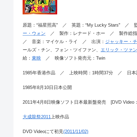
原題：“福星照高” ／ 英題：“My Lucky Stars”
ー・ウォン
／ 製作：レナード・ホー ／ 製作総指
／ 音楽：マイケル・ライ ／ 出演：
ジャッキー・
ールズ・チン、フォン・ツイファン、
エリック・ツァ
給：
東映
／ 映像ソフト発売元：Twin
1985年香港作品 ／ 上映時間：1時間37分 ／ 日
1985年8月10日日本公開
2011年4月8日映像ソフト日本最新盤発売 [DVD Video
大成龍祭2011
上映作品
DVD Videoにて初見
(2011/11/02)