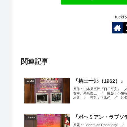
tuc
関連記事
『椿三十郎（1962）』
asa10
原作：山本周五郎『日日平安』 
友幸、菊島隆三 ／ 撮影：小泉
沼渡 ／ 整音：下永尚 ／ 音楽：
『ボヘミアン・ラプソデ
cinema
原題：“Bohemian Rhaps