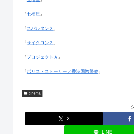
『
七福星
』
『
スパルタンＸ
』
『
サイクロンＺ
』
『
プロジェクトＡ
』
『
ポリス・ストーリー／香港国際警察
』
cinema
X
LINE