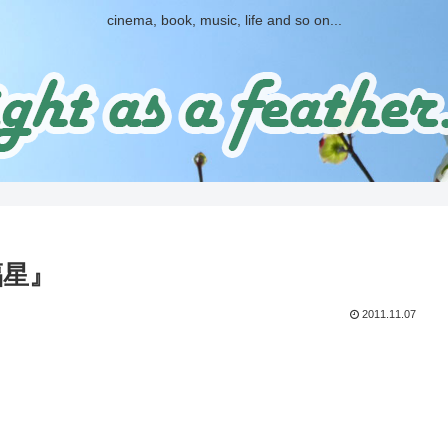
cinema, book, music, life and so on...
福星』
2011.11.07