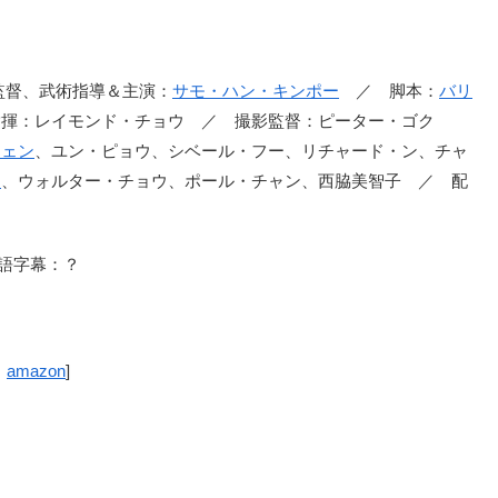
 ／ 監督、武術指導＆主演：
サモ・ハン・キンポー
／ 脚本：
バリ
揮：レイモンド・チョウ ／ 撮影監督：ピーター・ゴク
チェン
、ユン・ピョウ、シベール・フー、リチャード・ン、チャ
ン
、ウォルター・チョウ、ポール・チャン、西脇美智子 ／ 配
本語字幕：？
：
amazon
]