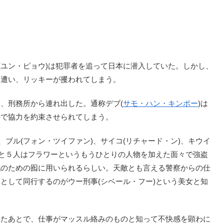
ー(ユン・ピョウ)は犯罪者を追って日本に潜入していた。しかし、
に遭い、リッキーが攫われてしまう。
、刑務所から連れ出した。通称デブ(
サモ・ハン・キンポー
)は
好で協力を約束させられてしまう。
ブル(フォン・ツイファン)、サイコ(リチャード・ン)、キウイ
何と５人はフラワーというもうひとりの人物を加えた面々で強盗
戦のための囮に用いられるらしい。天敵とも言える警察からの仕
として同行するのがウー刑事(シベール・フー)という美女と知
たあとで、仕事がマッスル絡みのものと知って不快感を顕わに