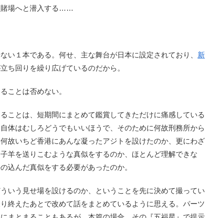
る賭場へと潜入する……
ない１本である。何せ、主な舞台が日本に設定されており、
新
が立ち回りを繰り広げているのだから。
ることは否めない。
ることは、短期間にまとめて鑑賞してきただけに痛感している
と自体はむしろどうでもいいほうで、そのために何故刑務所から
、何故いちど香港にあんな凝ったアジトを設けたのか、更にわざ
う子羊を送りこむような真似をするのか、ほとんど理解できな
手の込んだ真似をする必要があったのか。
どういう見せ場を設けるのか、ということを先に決めて撮ってい
撮り終えたあとで改めて話をまとめているように思える。パーツ
麗にまとまることもあるが、本篇の場合、その『五福星』で提示