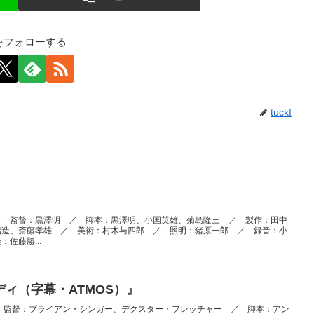
kfをフォローする
tuckf
／ 監督：黒澤明 ／ 脚本：黒澤明、小国英雄、菊島隆三 ／ 製作：田中
福造、斎藤孝雄 ／ 美術：村木与四郎 ／ 照明：猪原一郎 ／ 録音：小
佐藤勝...
ィ（字幕・ATMOS）』
ody” ／ 監督：ブライアン・シンガー、デクスター・フレッチャー ／ 脚本：アン