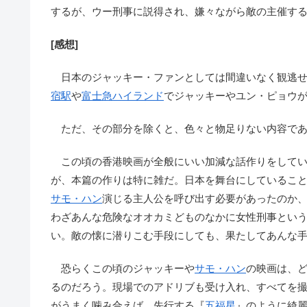
するが、ウー刑事に説得され、嫌々ながら敵の主催す
[感想]
日本のジャッキー・ファンとしては間違いなく観逃せ
宿駅
や
富士急ハイランド
でジャッキーやユン・ピョウ
ただ、その部分を除くと、色々と物足りない内容であ
この頃の香港映画が全般にいい加減な話作りをしてい
が、本篇の作りは特に雑だ。日本を舞台にしているこ
サモ・ハン
演じる主人公を呼び出す必要があったのか
わざあんな危険なオオカミどものなかに女性刑事とい
い。敵の懐に潜りこむ手段にしても、果たしてあんな
恐らくこの頃のジャッキーや
サモ・ハン
の映画は、
るのだろう。現場でのアドリブも受け入れ、すべてを
がうまく噛み合えば、先行する『
五福星
』のように綺