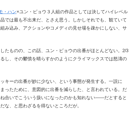
モ・ハン
×ユン・ピョウ３人組の作品としては決してハイレベル
作品では最も不出来だ、とさえ思う。しかしそれでも、観ていて
と組み込み、アクションやコメディの見せ場を疎かにしない、サ
たものの、この話、ユン・ピョウの出番がほとんどない。2/3
あるし、その鬱憤を晴らすかのようにクライマックスでは怒濤の
ャッキーの出番が妙に少ない、という事態が発生する。一説に
始まったために、意図的に出番を減らした、と言われている。だ
兼ね合いでこういう扱いになったのかも知れない――だとすると
んだな、と思わざるを得ないところだが。