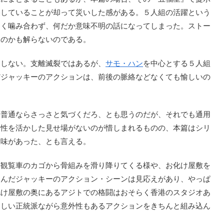
襲していることが却って災いした感がある。５人組の活躍という
まく噛み合わず、何だか意味不明の話になってしまった。ストー
るのかも解らないのである。
しない。支離滅裂ではあるが、
サモ・ハン
を中心とする５人組
だジャッキーのアクションは、前後の脈絡などなくても愉しいの
普通ならさっさと気づくだろ、とも思うのだが、それでも通用
個性を活かした見せ場がないのが惜しまれるものの、本篇はシリ
意味があった、とも言える。
の観覧車のカゴから骨組みを滑り降りてくる様や、お化け屋敷を
込んだジャッキーのアクション・シーンは見応えがあり、やっぱ
化け屋敷の奥にあるアジトでの格闘はおそらく香港のスタジオあ
らしい正統派ながら意外性もあるアクションをきちんと組み込ん