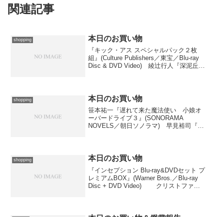
関連記事
本日のお買い物
shopping
『キック・アス スペシャルパック２枚
組』(Culture Publishers／東宝／Blu-ray
Disc & DVD Video) 綾辻行人『深泥丘奇
談・続』 小野不由美『ゴーストハント
３ 乙女ノ祈リ』(2と3、幽BOOKS／
Medi...
本日のお買い物
shopping
笹本祐一『遅れて来た魔法使い 小娘オ
ーバードライブ３』(SONORAMA
NOVELS／朝日ソノラマ) 早見裕司『メ
イド刑事４』(GA文庫／Soft Bank
Creative) 高田裕三『リトル・ジャンパ
ー(4)』(アフタヌーンKC／講談...
本日のお買い物
shopping
『インセプション Blu-ray&DVDセット プ
レミアムBOX』(Warner Bros.／Blu-ray
Disc + DVD Video) クリストファ
ー・ノーラン監督によるＳＦサスペンス
の傑作、２回観るぐらいお気に入りでし
たので...