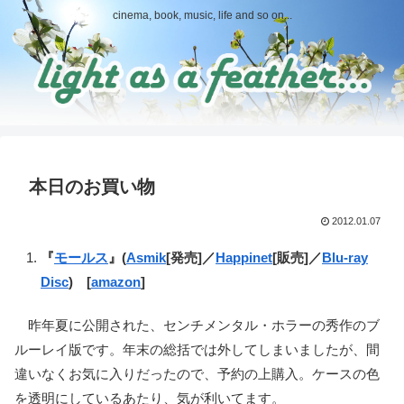
cinema, book, music, life and so on...
本日のお買い物
2012.01.07
『
モールス
』(
Asmik
[発売]／
Happinet
[販売]／
Blu-ray
Disc
) [
amazon
]
昨年夏に公開された、センチメンタル・ホラーの秀作のブ
ルーレイ版です。年末の総括では外してしまいましたが、間
違いなくお気に入りだったので、予約の上購入。ケースの色
を透明にしているあたり、気が利いてます。