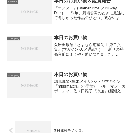
本日のお買い物＆鑑賞報告
cinema
『エスター』(Warner Bros.／Blu-ray
Disc) 昨年、劇場公開のときに見逃し
て悔しかった作品のひとつ、観ないまま
に買ってしまいました。すっかり馴染ん
だので、月額レンタルにて手配しようと
思ったのですが、なかなか確保出来そ...
本日のお買い物
shopping
久米田康治『さよなら絶望先生 第二八
集』(マガジンKC／講談社) 新刊の発
売直前にようやく追いつきました。
……“絶対ギャグ漫画”が思いのほかツボだ
ったことに自分で吃驚だ。
本日のお買い物
shopping
堀北真希×黒木メイサ×シノヤマキシン
『missmatch』(小学館) トルーマン・カ
ポーティ／佐々田雅子『冷血』(新潮文庫
／新潮社) 小池田マヤ『ＣＧＨ！(2)』
(Feel Comics／祥伝社) 本日はぜんぶ
bk1にて。お察しの通り最大...
３日連続モノクロ。