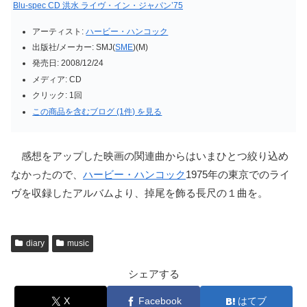
Blu-spec CD 洪水 ライヴ・イン・ジャパン’75
アーティスト:
ハービー・ハンコック
出版社/メーカー:
SMJ(
SME
)(M)
発売日:
2008/12/24
メディア:
CD
クリック
: 1回
この商品を含むブログ (1件) を見る
感想をアップした映画の関連曲からはいまひとつ絞り込め
なかったので、
ハービー・ハンコック
1975年の東京でのライ
ヴを収録したアルバムより、掉尾を飾る長尺の１曲を。
diary
music
シェアする
X
Facebook
はてブ