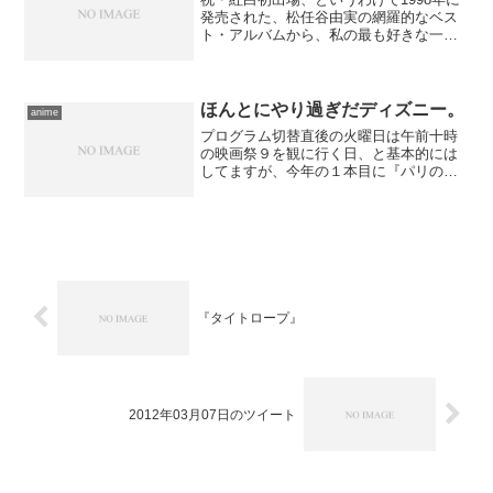
発売された、松任谷由実の網羅的なベス
ト・アルバムから、私の最も好きな一曲
を。男女ふたりの視点から恋の終わりを
描いた、痛々しくも甘い響きを伴う名曲
です。どうもキャッチーさが売りになっ
ているような印象があ...
ほんとにやり過ぎだディズニー。
anime
プログラム切替直後の火曜日は午前十時
の映画祭９を観に行く日、と基本的には
してますが、今年の１本目に『パリの恋
人』を持ってきたいがためにギリギリま
で引っ張ってしまい、間隔がちと短くな
ってしまった。別にそれがいけないわけ
じゃありませんが、自分で...
『タイトロープ』
2012年03月07日のツイート