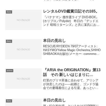
動に要する時間に加え、渋滞に捕まって
しまった場合の遅延も考慮に容れると、
どーしてもそうなってしまう。案の定、
レンタルDVD鑑賞日記その165。
diary
渋滞というほどではないで...
『バナナマン 傑作選ライブ DVD-BOX』
(ホリプロ／Polydor) 昨日の『デッドエ
ンド 暗戦リターンズ』と共に某氏にお借
りしたもの。何年かにいちどバナナマン
が行っている、傑作ネタばかりを再演す
るライブのDVDを、発売済の２本に201...
本日の見出し
diary
RESCUE/RYDEEN 79/07アーティスト:
HASYMO/Yellow Magic Orchestra,SHIHO
SHIBAOKA出版社/メーカー: commmons
発売日: 2007/08/22メディア: CD購入: 3人
ク...
『ARIA the ORIGINATION』第13
anime
話 その 新しいはじまりに…
灯里のプリマ昇進に合わせて、アリシア
が決意したのは――結婚と、ゴンドラ協
会での要職着任による引退。あっという
間に情報が拡がり、わざわざ休みを取っ
てきた藍華・アリスを筆頭に人が現れ電
話が鳴り響き、そして間もなくひとりで
本日の見出し
diary
会社を切り盛りすることに...
祝・紅白初出場、というわけで1998年に