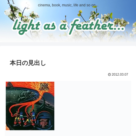
cinema, book, music, life and so on...
本日の見出し
2012.03.07