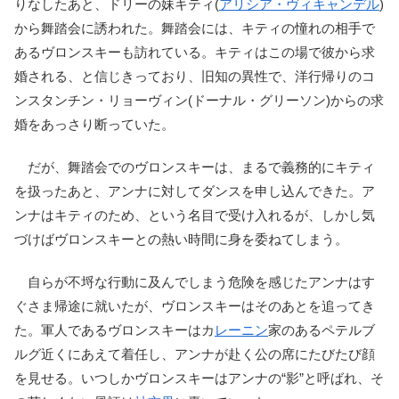
りなしたあと、ドリーの妹キティ(
アリシア・ヴィキャンデル
)
から舞踏会に誘われた。舞踏会には、キティの憧れの相手で
あるヴロンスキーも訪れている。キティはこの場で彼から求
婚される、と信じきっており、旧知の異性で、洋行帰りのコ
ンスタンチン・リョーヴィン(ドーナル・グリーソン)からの求
婚をあっさり断っていた。
だが、舞踏会でのヴロンスキーは、まるで義務的にキティ
を扱ったあと、アンナに対してダンスを申し込んできた。ア
ンナはキティのため、という名目で受け入れるが、しかし気
づけばヴロンスキーとの熱い時間に身を委ねてしまう。
自らが不埒な行動に及んでしまう危険を感じたアンナはす
ぐさま帰途に就いたが、ヴロンスキーはそのあとを追ってき
た。軍人であるヴロンスキーはカ
レーニン
家のあるペテルブ
ルグ近くにあえて着任し、アンナが赴く公の席にたびたび顔
を見せる。いつしかヴロンスキーはアンナの“影”と呼ばれ、そ