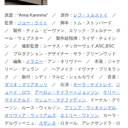
原題：“Anna Karenina” ／ 原作：
レフ・トルストイ
／
監督：
ジョー・ライト
／ 脚本：トム・ストッパード
／ 製作：ティム・ビーヴァン、エリック・フェルナー、ポ
ール・ウェブスター ／ 製作総指揮：ライザ・チェイシ
ン ／ 撮影監督：シーマス・マッガーヴェイ,ASC,BSC
／ プロダクション・デザイナー：サラ・グリーンウッド
／ 編集：
メラニー
・アン・オリヴァー ／ 衣装：ジャク
リーン・デュラン ／ ヘアメイク：イヴァナ・プリモラッ
ク ／ 振付：シディ・ラルビ・シェルカウイ ／ 音楽：
ダリオ・マリアネッリ
／ 出演：
キーラ・ナイトレイ
、
ジ
ュード・ロウ
、
アーロン・テイラー＝ジョンソン
、
ケリー・
マクドナルド
、
マシュー・マクファディン
、ドーナル・グリ
ーソン、ルース・ウィルソン、
アリシア・ヴィキャンデル
、
オリヴィア・ウィリアムズ
、
エミリー・ワトソン
、カーラ・
デルヴィーニュ、
スザンヌ
・ロタール、アレクサンドラ・ロ