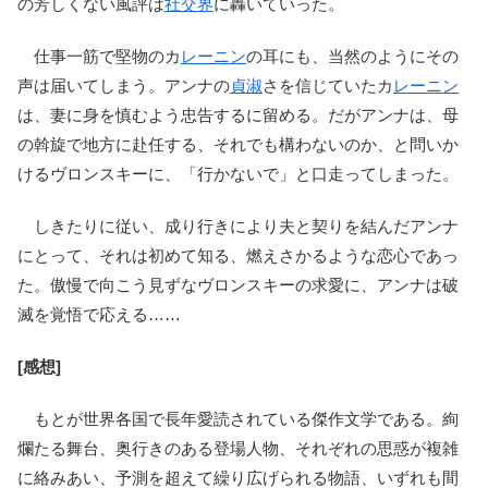
の芳しくない風評は
社交界
に轟いていった。
仕事一筋で堅物のカ
レーニン
の耳にも、当然のようにその
声は届いてしまう。アンナの
貞淑
さを信じていたカ
レーニン
は、妻に身を慎むよう忠告するに留める。だがアンナは、母
の斡旋で地方に赴任する、それでも構わないのか、と問いか
けるヴロンスキーに、「行かないで」と口走ってしまった。
しきたりに従い、成り行きにより夫と契りを結んだアンナ
にとって、それは初めて知る、燃えさかるような恋心であっ
た。傲慢で向こう見ずなヴロンスキーの求愛に、アンナは破
滅を覚悟で応える……
[感想]
もとが世界各国で長年愛読されている傑作文学である。絢
爛たる舞台、奥行きのある登場人物、それぞれの思惑が複雑
に絡みあい、予測を超えて繰り広げられる物語、いずれも間