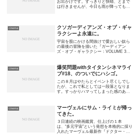
お出かけです。すっきりと快晴、とまで
は行きませんが、今日も雨が降っても長
引くことはなさそうなので、自転車で出
かける――つもりでしたが、のんびりと
支度をしていたら、微妙に時間が足りな
くなってしまったので、電...
クソガーディアンズ・オブ・ギャ
cinema
ラクシーよ永遠に。
宇宙を股にかける間抜けで愛おしい奴ら
の最後の冒険を描いた『ガーディアン
ズ・オブ・ギャラクシー：VOLUME 3』
をDolby Cinemaにて鑑賞。アライグマ最
高。みんな最高。
爆笑問題withタイタンシネマライ
cinema
ブ#18、のついでにハシゴ。
この８月はやたらとイベント尽くしでし
たが、これで私としては一段落となりま
す。すっかりハマってしまった感のある
タイタンシネマライブ、この夏最後の回
を鑑賞するために、夕方からお出か
け。 せっかく出かけるのだからこれだ
マーヴェルにサム・ライミが帰っ
cinema
けにしたくない、と前々からス...
てきた。
３日連続の映画鑑賞、仕上げの１本
は、“多元宇宙”という発想を本格的に採り
入れたマーヴェル最新作『ドクター・ス
トレンジ／マルチバース・オブ・マッド