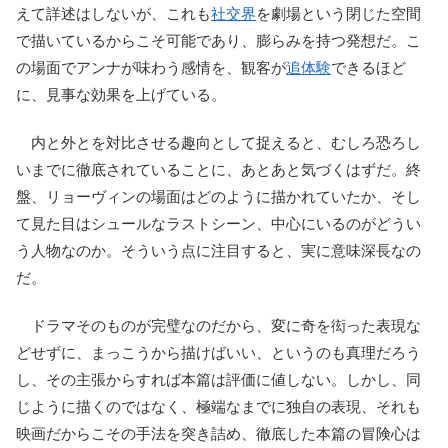
えて詳述はしないが、これも
社交界
を劇場という閉じた空間
で描いているからこそ可能であり、膨らみを持つ発想だ。こ
の場面でアンナが味わう感情を、観客が
追体験
できるほど
に、見事な効果を上げている。
内と外とを対比させる趣向として捉えると、むしろ恐ろし
いまでに徹底されていることに、あとあと気づくはずだ。終
盤、リョーヴィンの場面はどのように描かれていたか、そし
て見た目はシュールなラストシーン、中心にいるのがどうい
う人物なのか。そういう点に注目すると、実に意味深長なの
だ。
ドラマそのものが完璧なのだから、変に奇を衒った表現な
どせずに、まっこうから描けばいい、というのも真理だろう
し、その主張からすれば本篇は評価に値しない。しかし、同
じように描くのではなく、極端なまでに独自の表現、それも
映画だからこその手法を突き詰め、徹底した本篇の冒険心は