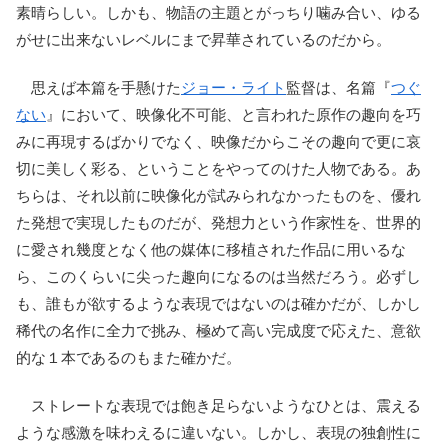
素晴らしい。しかも、物語の主題とがっちり噛み合い、ゆる
がせに出来ないレベルにまで昇華されているのだから。
思えば本篇を手懸けた
ジョー・ライト
監督は、名篇『
つぐ
ない
』において、映像化不可能、と言われた原作の趣向を巧
みに再現するばかりでなく、映像だからこその趣向で更に哀
切に美しく彩る、ということをやってのけた人物である。あ
ちらは、それ以前に映像化が試みられなかったものを、優れ
た発想で実現したものだが、発想力という作家性を、世界的
に愛され幾度となく他の媒体に移植された作品に用いるな
ら、このくらいに尖った趣向になるのは当然だろう。必ずし
も、誰もが欲するような表現ではないのは確かだが、しかし
稀代の名作に全力で挑み、極めて高い完成度で応えた、意欲
的な１本であるのもまた確かだ。
ストレートな表現では飽き足らないようなひとは、震える
ような感激を味わえるに違いない。しかし、表現の独創性に