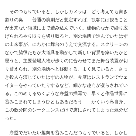
そのつもりでいると、しかしカメラは、どう考えても書き
割りの奥――普通の演劇だと想定すれば、観客には観ること
が出来ない領域にまで踏み込んでいく。建物のなかで繰り広
げられるやり取りを切り取ると、別の場所で進んでいたはず
の出来事が、にわかに舞台のうえで交流する。スクリーンの
なかで脇役たちが大道具を動かして新しい背景を築いたかと
思うと、主要登場人物が歩くのに合わせてまた舞台装置が切
り替えられ、別の場所へと移動する。よく見ていると、さっ
き役人を演じていたはずの人物が、今度はレストランでウェ
イターをやっていたりするなど、細かな趣向が凝らされてい
る。このめくるめくような序盤の描写で、早々と作品世界に
呑みこまれてしまうひともあるだろう――かくいう私自身、
この数分間のシークエンスだけで虜にされてしまった気分だ
った。
序盤でだいたい趣向を呑みこんだつもりでいると、しかし