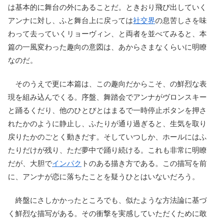
は基本的に舞台の外にあることだ。ときおり飛び出していく
アンナに対し、ふと舞台上に戻っては
社交界
の息苦しさを味
わって去っていくリョーヴィン、と両者を並べてみると、本
篇の一風変わった趣向の意図は、あからさまなくらいに明瞭
なのだ。
そのうえで更に本篇は、この趣向だからこそ、の鮮烈な表
現を組み込んでくる。序盤、舞踏会でアンナがヴロンスキー
と踊るくだり、他のひとびとはまるで一時停止ボタンを押さ
れたかのように静止し、ふたりが通り過ぎると、生気を取り
戻りたかのごとく動きだす。そしていつしか、ホールにはふ
たりだけが残り、ただ夢中で踊り続ける。これも非常に明瞭
だが、大胆で
インパク
トのある描き方である。この描写を前
に、アンナが恋に落ちたことを疑うひとはいないだろう。
終盤にさしかかったところでも、似たような方法論に基づ
く鮮烈な描写がある。その衝撃を実感していただくために敢