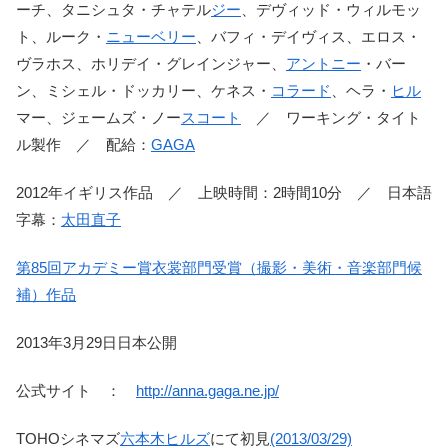
ーチ、タニシュタ・チャテル
ジー
、デヴィッド・ウィルモッ
ト、ルーク・
ニューベリー
、バフィ・デイヴィス、エロス・
ヴラホス、ホリデイ・グレインジャー、
アントニー
・バー
ン、ミシェル・ドッカリー、ケネス・
コラード
、ヘラ・
ヒル
マー、ジェームズ・ノー
スコート
／ ワーキング・タイト
ル製作 ／ 配給：
GAGA
2012年イギリス作品 ／ 上映時間：2時間10分 ／ 日本語
字幕：
太田直子
第85回アカデミー賞衣裳部門受賞（撮影・美術・音楽部門候
補）作品
2013年3月29日日本公開
公式サイト ：
http://anna.gaga.ne.jp/
TOHOシネマズ
六本木ヒルズ
にて初見
(2013/03/29)