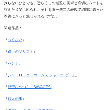
拘らないひとでも、恐らくこの端整な美術と哀切なムードを
讃えた音楽に彩られ、それを唯一無二の表現で絢爛に飾った
本篇にきっと魅せられるはずだ。
関連作品：
『
つぐない
』
『
路上のソリスト
』
『
ハンナ
』
『
シャーロック・ホームズ シャドウ ゲーム
』
『
野蛮なやつら／SAVAGES
』
『
戦火の馬
』