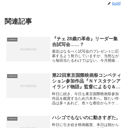
tuckf
関連記事
『チェ 28歳の革命』リーダー集
cinema
合試写会……？
最近はなるべく試写会のプレゼントに応
募するよう努力していますが、当然なが
ら毎回当たるわけではない。今月開催の
ものにもずいぶん応募しましたけど、ほ
とんど当選の連絡ないなー……などと思
っていたら、きのう突然、メールで連絡
第22回東京国際映画祭コンペティ
cinema
が来ました。今日開催の奴...
ション参加作品『ＮＹスタテンア
イランド物語』監督によるＱ＆Ａ
つき上映。
昨日に続き、今日も東京国際映画祭参加
作品を鑑賞するため六本木へ。観たい作
品は多々あれど、色々な都合からチケッ
トを確保しているのは今日、この作品が
最後です。 朝一番、という時間が災い
してか、ここではいちばん大きなスクリ
ハシゴでもないのに動きすぎた。
cinema
ーンを使っているとはいえ...
昨日に引き続き映画鑑賞、本日は朝から