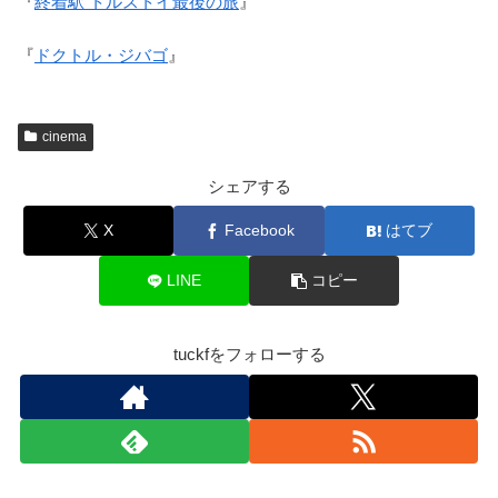
『
終着駅 トルストイ最後の旅
』
『
ドクトル・ジバゴ
』
cinema
シェアする
X
Facebook
はてブ
LINE
コピー
tuckfをフォローする