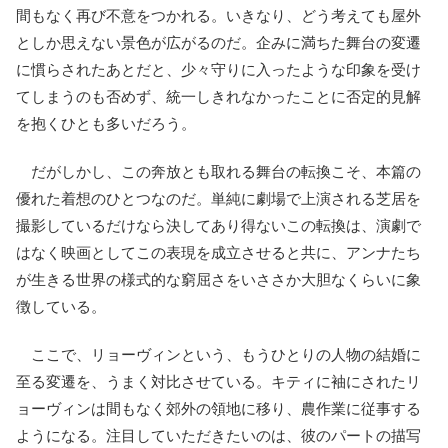
間もなく再び不意をつかれる。いきなり、どう考えても屋外
としか思えない景色が広がるのだ。企みに満ちた舞台の変遷
に慣らされたあとだと、少々守りに入ったような印象を受け
てしまうのも否めず、統一しきれなかったことに否定的見解
を抱くひとも多いだろう。
だがしかし、この奔放とも取れる舞台の転換こそ、本篇の
優れた着想のひとつなのだ。単純に劇場で上演される芝居を
撮影しているだけなら決してあり得ないこの転換は、演劇で
はなく映画としてこの表現を成立させると共に、アンナたち
が生きる世界の様式的な窮屈さをいささか大胆なくらいに象
徴している。
ここで、リョーヴィンという、もうひとりの人物の結婚に
至る変遷を、うまく対比させている。キティに袖にされたリ
ョーヴィンは間もなく郊外の領地に移り、農作業に従事する
ようになる。注目していただきたいのは、彼のパートの描写