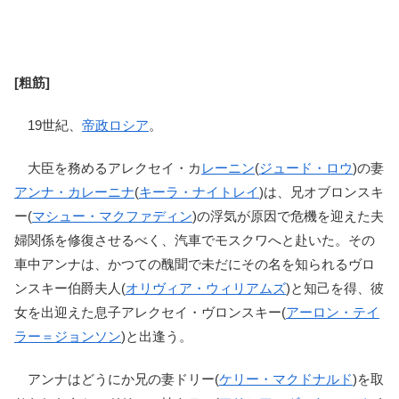
[粗筋]
19世紀、
帝政ロシア
。
大臣を務めるアレクセイ・カ
レーニン
(
ジュード・ロウ
)の妻
アンナ・カレーニナ
(
キーラ・ナイトレイ
)は、兄オブロンスキ
ー(
マシュー・マクファディン
)の浮気が原因で危機を迎えた夫
婦関係を修復させるべく、汽車でモスクワへと赴いた。その
車中アンナは、かつての醜聞で未だにその名を知られるヴロ
ンスキー伯爵夫人(
オリヴィア・ウィリアムズ
)と知己を得、彼
女を出迎えた息子アレクセイ・ヴロンスキー(
アーロン・テイ
ラー＝ジョンソン
)と出逢う。
アンナはどうにか兄の妻ドリー(
ケリー・マクドナルド
)を取