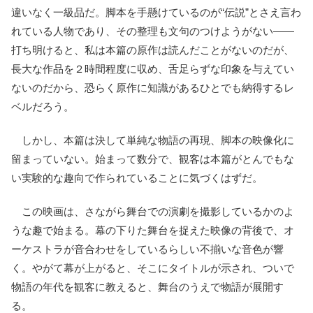
違いなく一級品だ。脚本を手懸けているのが“伝説”とさえ言わ
れている人物であり、その整理も文句のつけようがない――
打ち明けると、私は本篇の原作は読んだことがないのだが、
長大な作品を２時間程度に収め、舌足らずな印象を与えてい
ないのだから、恐らく原作に知識があるひとでも納得するレ
ベルだろう。
しかし、本篇は決して単純な物語の再現、脚本の映像化に
留まっていない。始まって数分で、観客は本篇がとんでもな
い実験的な趣向で作られていることに気づくはずだ。
この映画は、さながら舞台での演劇を撮影しているかのよ
うな趣で始まる。幕の下りた舞台を捉えた映像の背後で、オ
ーケストラが音合わせをしているらしい不揃いな音色が響
く。やがて幕が上がると、そこにタイトルが示され、ついで
物語の年代を観客に教えると、舞台のうえで物語が展開す
る。