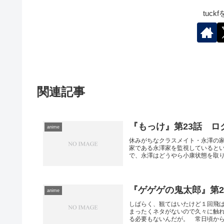
tuc
関連記事
『もっけ』第23話 ロ
anime
休みがちなクラスメイト・永澤の
家である永澤家を監視していると
で、永澤はどうやら小康状態を取り戻
『ゲゲゲの鬼太郎』第
anime
しばらく、観てはいたけど１回飛
まったくネタがないので久々に触
る必要もないんだが。 常日頃から人