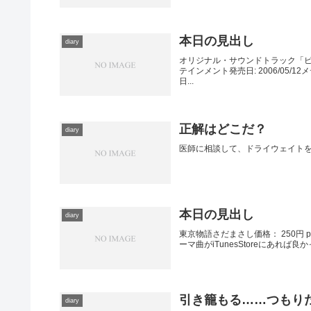
本日の見出し
diary
オリジナル・サウンドトラック「ピン
テインメント発売日: 2006/05/12
日...
正解はどこだ？
diary
医師に相談して、ドライウェイト
本日の見出し
diary
東京物語さだまさし価格： 250円 pos
ーマ曲がiTunesStoreにあれ
引き籠もる……つもり
diary