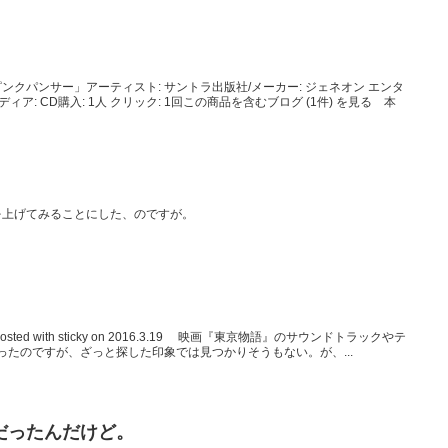
クパンサー」アーティスト: サントラ出版社/メーカー: ジェネオン エンタ
メディア: CD購入: 1人 クリック: 1回この商品を含むブログ (1件) を見る 本
を上げてみることにした、のですが。
ted with sticky on 2016.3.19 映画『東京物語』のサウンドトラックやテ
ば良かったのですが、ざっと探した印象では見つかりそうもない。が、...
だったんだけど。