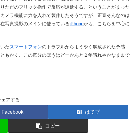
よりただのフリック操作で反応が遅延する、ということがまった
がカメラ機能に力を入れて製作したそうですが、正直そんなのは
現在写真撮影のメインに使っている
iPhone
から、こちらを中心に
いた
スマートフォン
のトラブルからようやく解放された予感
はともかく、この気分のほうはどーかあと２年晴れやかなままで
シェアする
Facebook
はてブ
コピー