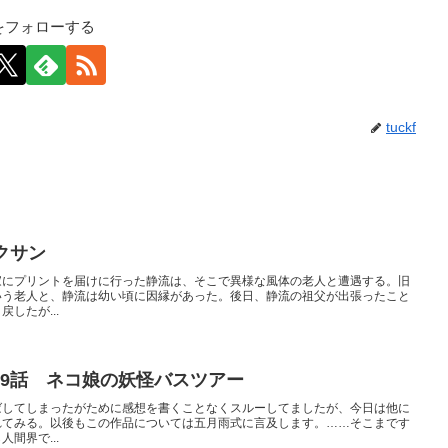
kfをフォローする
tuckf
クサン
家にプリントを届けに行った静流は、そこで異様な風体の老人と遭遇する。旧
いう老人と、静流は幼い頃に因縁があった。後日、静流の祖父が出張ったこと
したが...
29話 ネコ娘の妖怪バスツアー
ばしてしまったがために感想を書くことなくスルーしてましたが、今日は他に
れてみる。以後もこの作品については五月雨式に言及します。……そこまです
間界で...