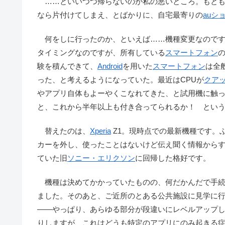
……といいつつ帰らないのが私の悪いところ。もとも
なら片付けてしまえ、とばかりに、自宅最寄りの
auシ
何をしに行ったのか、といえば……機種変更なのです
タイミングなのですが、所有している
スマートフォン
験を積んできて、
Android
を用いた
スマートフォン
は全
った、と考えるようになっていた。最近はCPUが
クア
やアプリ自体もよーやくこなれてきた、と試用機に触
と、これから半年以上も付き合ってられるか！ とい
替えたのは、
Xperia
Z1。現時点での最新機種です。
カーを外し、使ったことはないけど伝え聞く情報から
ていた旧
ソニー・エリクソン
に回帰した格好です。
機種は決めてかかっていたものの、何だかんだで手続
ました。そのあと、ご近所のとある公共施設に見学に
――やっぱり、あらゆる部分が段違いにレベルアップ
りしますが、これはどうも特定のアプリにのみ起きる