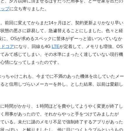
と、夕方以降に済ませるはずだった用事を、どーせ家を出たの
ョップ
に立ち寄りました。
。前回に変えてからまだ14ヶ月ほど、契約更新よりかなり早い
の状態の悪さに辟易して、急遽替えることにしました。色々と経
般に、OSが求めるスペックに筐体がずーっと追いついていなか
ッドコア
になり、回線も4G
LTE
が定着して、メモリも増強、OS
ってみて感じてしまい、その水準にまったく達していない現行機
う心情になってしまったのです。
ぶっちゃけこれも、今までに不満のあった機体を出していたメー
すると信用しづらいメーカーを外し、とした結果、以前は愛顧し
に時間がかかり、１時間ほどを費やしてようやく変更が終了し
行く用事があったので、それからやっと手をつけてみましたが
している。未だに謎のメモリ不足で強制終了するアプリがあった
症状っぽい、と解りましたし、他に目につくトラブルというもの