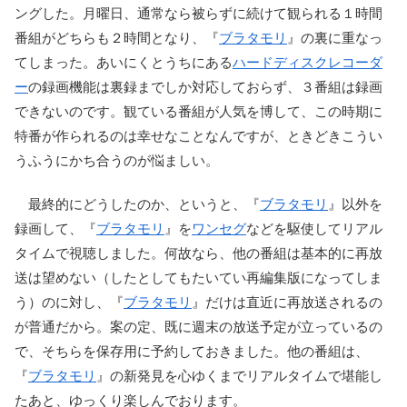
ングした。月曜日、通常なら被らずに続けて観られる１時間
番組がどちらも２時間となり、『
ブラタモリ
』の裏に重なっ
てしまった。あいにくとうちにある
ハードディスクレコーダ
ー
の録画機能は裏録までしか対応しておらず、３番組は録画
できないのです。観ている番組が人気を博して、この時期に
特番が作られるのは幸せなことなんですが、ときどきこうい
うふうにかち合うのが悩ましい。
最終的にどうしたのか、というと、『
ブラタモリ
』以外を
録画して、『
ブラタモリ
』を
ワンセグ
などを駆使してリアル
タイムで視聴しました。何故なら、他の番組は基本的に再放
送は望めない（したとしてもたいてい再編集版になってしま
う）のに対し、『
ブラタモリ
』だけは直近に再放送されるの
が普通だから。案の定、既に週末の放送予定が立っているの
で、そちらを保存用に予約しておきました。他の番組は、
『
ブラタモリ
』の新発見を心ゆくまでリアルタイムで堪能し
たあと、ゆっくり楽しんでおります。