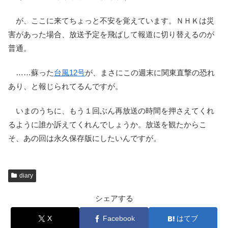
が、ここに来てちょっと不安を覚えています。ＮＨＫは災
害があった場合、放送予定を飛ばして報道に切り替えるのが
普通。
……蘇った
台風12号
が、まさにこの週末に関東直撃の恐れ
あり、と報じられてるんですが。
いまのうちに、もう１回ぶん再放送の時間を押さえてくれ
るように誰か訴えてくれんでしょうか。放送を観たからこ
そ、あの回は永久保存版にしたいんですが。
diary
シェアする
X
Facebook
はてブ