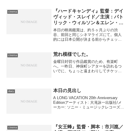
話しているのを目にしただけで、それを
理由に暴力を加えている。ある日、ただ
電話に出なかったというだけで暴行を加
『ハードキャンディ』監督：デイ
cinema
える姿を見て、明はとうと...
ヴィッド・スレイド／主演：パト
リック・ウィルソン＆エレン・ペ
イジ／配給：
本日の映画鑑賞は、約５ヶ月ぶりの渋
KLOCKWORX+PHANTOM FILM
谷、前回と同じシネマライズにて。個人
的には日本公開が決まる前からチェック
していたぐらい楽しみな作品でしたが、
世間的にはどうだろう、と首を捻ってい
たところ、初回についてはそこそこの人
荒れ模様でした。
cinema
の入りだったので、他人事な...
金曜日封切り作品鑑賞のため、有楽町
へ。一昨日、神保町シアターを訪れるつ
いでに、ちょっと遠まわりしてチケット
は確保済。なのでゆっくりと移動出来
る……とはいえ何が起こるか解らないの
で、ちゃんと余裕を持って出かけるので
あります。 TOHOシネマズ...
本日の見出し
diary
A LONG VACATION 20th Anniversary
Editionアーティスト: 大滝詠一出版社/メ
ーカー: ソニー・ミュージックレコーズ発
売日: 2001/03/22メディア: CD購入: 3人
クリック: 192回この商品...
『女王蜂』監督・脚本：市川崑／
cinema