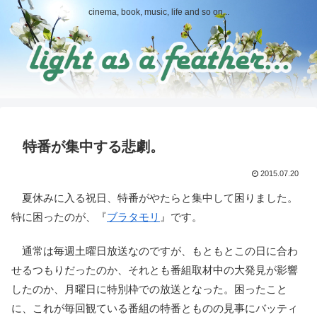
cinema, book, music, life and so on...
特番が集中する悲劇。
2015.07.20
夏休みに入る祝日、特番がやたらと集中して困りました。
特に困ったのが、『
ブラタモリ
』です。
通常は毎週土曜日放送なのですが、もともとこの日に合わ
せるつもりだったのか、それとも番組取材中の大発見が影響
したのか、月曜日に特別枠での放送となった。困ったこと
に、これが毎回観ている番組の特番とものの見事にバッティ