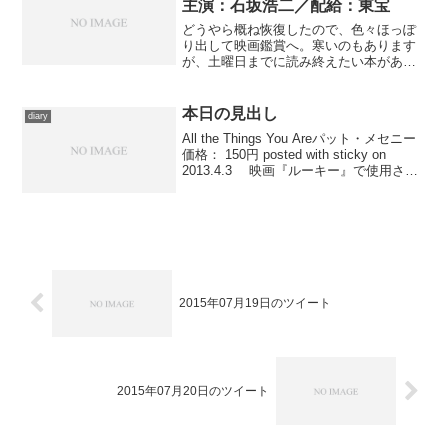
主演：石坂浩二／配給：東宝
どうやら概ね恢復したので、色々ほっぽ
り出して映画鑑賞へ。寒いのもあります
が、土曜日までに読み終えたい本があっ
た都合で、電車にて六本木まで移動。
鑑賞したのは、市川崑監督＆石坂浩二主
演による金田一耕助映画のリヴァイバル
本日の見出し
diary
上映企画第３弾、魅力的な...
All the Things You Areパット・メセニー
価格： 150円 posted with sticky on
2013.4.3 映画『ルーキー』で使用され
ている曲、ですが演奏は違います。サン
トラが見つからないので、ライブラリ
か...
2015年07月19日のツイート
2015年07月20日のツイート