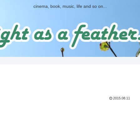
cinema, book, music, life and so on...
2015.08.11