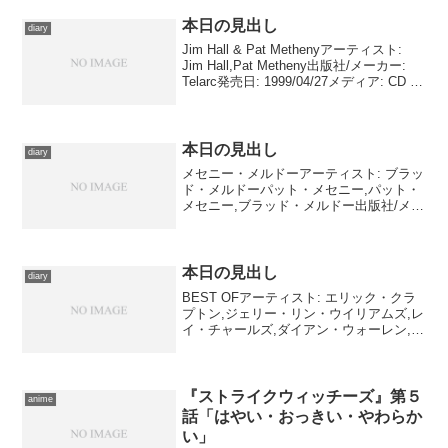
本日の見出し
diary
Jim Hall & Pat Methenyアーティスト:
Jim Hall,Pat Metheny出版社/メーカー:
Telarc発売日: 1999/04/27メディア: CD ク
リック: 5回この商品を含むブログ (8件)
を見る 本日...
本日の見出し
diary
メセニー・メルドーアーティスト: ブラッ
ド・メルドーパット・メセニー,パット・
メセニー,ブラッド・メルドー出版社/メー
カー: ワーナーミュージック・ジャパン発
売日: 2006/09/27メディア: CDこの商品を
含むブログ (18件) を見...
本日の見出し
diary
BEST OFアーティスト: エリック・クラ
プトン,ジェリー・リン・ウイリアムズ,レ
イ・チャールズ,ダイアン・ウォーレン,ト
ミー・シムズ,ジム・ゴードン,ジェリー・
リン・ウィリアムズ,ミック・ジョーンズ,
ボ・ディドリー,ロビー・ロバートソン...
『ストライクウィッチーズ』第５
anime
話「はやい・おっきい・やわらか
い」