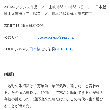
2016年フランス作品 ／ 上映時間：1時間37分 ／ 日本版
脚本＆演出：三井瑠美 ／ 日本語版監修：新宅広二
2016年1月15日日本公開
公式サイト ：
http://gaga.ne.jp/seasons/
TOHOシネマズ
日本橋
にて初見
(2016/1/16)
[粗筋]
地球の氷河期は２万年前、最低気温に達した、と言われ
る。その頃の動物は、如何にして寒さに順応できるかが種の
存続の鍵だった。適応出来た種だけが、この時代を生き延び
ることが出来た。