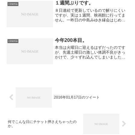
１週間ぶりです。
cinema
８日連続で更新しているので解りにくい
ですが、実は１週間、映画館に行ってま
せん。一昨日の中島みゆき縁会はじめ、
予定が色々とあったのも事実ですが、他
にも突発的な出来事があり、私自身に用
事はなくとも気が休まらない、という状
況がこの数日、続いていた...
今年200本目。
cinema
本当は火曜日に迎えるはずだったのです
が、先週土曜日の激しい体調不良がきっ
かけで、少々ずれ込んでしまいました。
本日、午前中に鑑賞した映画が、今年劇
場で鑑賞する、延べ200本目となりま
す。 記念すべき作品に選んだのは、
『1911（吹替）』(東映...
2016年01月17日のツイート
何でこんな日にチケット押さえちゃったの
か。