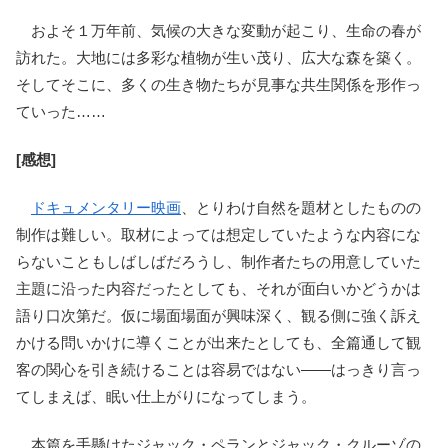
およそ１万年前、気候の大きな変動が起こり、生命の春が
訪れた。大地には多彩な植物が生い茂り、広大な森を築く。
そしてそこに、多くの生き物たちが見事な共生関係を形作っ
ていった……
[感想]
ドキュメンタリー映画
、とりわけ自然を題材としたものの
制作は難しい。取材によっては想定していたような内容にな
らないこともしばしばだろうし、制作者たちの用意していた
主題に沿った内容だったとしても、それが面白いかどうかは
語り口次第だ。仮に場面場面が興味深く、観る側に強く訴え
かける問いかけに導くことが出来たとしても、全篇通して観
客の関心を引き続けることは容易ではない――はっきり言っ
てしまえば、眠い仕上がりになってしまう。
本篇を手懸けたジャック・ペランとジャック・クルーゾの