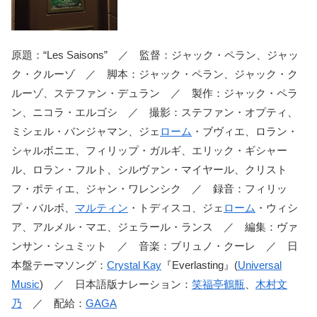
原題：“Les Saisons” ／ 監督：ジャック・ペラン、ジャッ
ク・クルーゾ ／ 脚本：ジャック・ペラン、ジャック・ク
ルーゾ、ステファン・デュラン ／ 製作：ジャック・ペラ
ン、ニコラ・エルゴシ ／ 撮影：ステファン・オプティ、
ミシェル・バンジャマン、ジェ
ローム
・ブヴィエ、ロラン・
シャルボニエ、フィリップ・ガルギ、エリック・ギシャー
ル、ロラン・フルト、シルヴァン・マイヤール、クリスト
フ・ポティエ、ジャン・ワレンシク ／ 録音：フィリッ
プ・バルボ、
マルティン
・トディスコ、ジェ
ローム
・ウィシ
ア、アルメル・マエ、ジェラール・ランス ／ 編集：ヴァ
ンサン・シュミット ／ 音楽：ブリュノ・クーレ ／ 日
本盤テーマソング：
Crystal Kay
『Everlasting』(
Universal
Music
) ／ 日本語版ナレーション：
笑福亭鶴瓶
、
木村文
乃
／ 配給：
GAGA