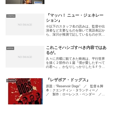
原作にはないオリジナルエピソードによ
る劇場版。
『マッハ！ ニュー・ジェネレー
cinema
ション』
※以下のスタッフ名の読みは、監督や出
演者など主要なものを除いて英語表記か
ら、深川が推測で記しているものが大半
です。あんまり信用しないでください。
英題：“BKO : Bangkok Knockout” ／
監督：パンナー・リットグライ、モラ
これこそハシゴすべき内容ではあ
anime
コ...
るが。
久々に月曜に観てきた映画は、平行世界
を描く２部作の１篇『僕が愛したすべて
の君へ』。かなりしっかりしたＳＦラヴ
ストーリー、だがやっぱり２部作続けて
観るべきやね……。
『レザボア・ドッグス』
cinema
原題：“Reservoir Dogs” ／ 監督＆脚
本：クエンティン・タランティーノ
／ 製作：ローレンス・ベンダー ／
製作総指揮：リチャード・Ｎ・グラッド
スタイン、ロンナ・Ｂ・ウォーレス、モ
ンテ・ヘルマン ／ 共同製作：ハーヴ
ェイ・カイ...