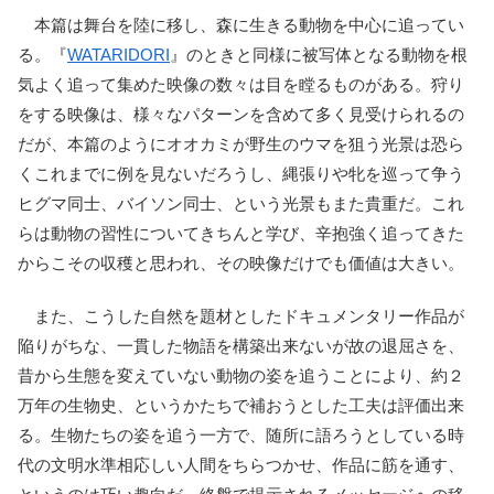
本篇は舞台を陸に移し、森に生きる動物を中心に追ってい
る。『
WATARIDORI
』のときと同様に被写体となる動物を根
気よく追って集めた映像の数々は目を瞠るものがある。狩り
をする映像は、様々なパターンを含めて多く見受けられるの
だが、本篇のようにオオカミが野生のウマを狙う光景は恐ら
くこれまでに例を見ないだろうし、縄張りや牝を巡って争う
ヒグマ同士、バイソン同士、という光景もまた貴重だ。これ
らは動物の習性についてきちんと学び、辛抱強く追ってきた
からこその収穫と思われ、その映像だけでも価値は大きい。
また、こうした自然を題材としたドキュメンタリー作品が
陥りがちな、一貫した物語を構築出来ないが故の退屈さを、
昔から生態を変えていない動物の姿を追うことにより、約２
万年の生物史、というかたちで補おうとした工夫は評価出来
る。生物たちの姿を追う一方で、随所に語ろうとしている時
代の文明水準相応しい人間をちらつかせ、作品に筋を通す、