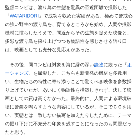
監督コンビは、渡り鳥の生態を驚異の至近距離で撮影した
『
WATARIDORI
』で成功を収めた実績がある。極めて警戒心
の強い野生の渡り鳥を、育てるところから始め、人間や撮影
機材に慣らしたうえで、間近からその生態を捉えた映像と、
多彩な渡り鳥を採り上げつつも物語性を感じさせる語り口
は、映画としても充分な見応えがあった。
その後、同コンビは対象を海に縁の深い
静物
に絞った『
オ
ーシャンズ
』を撮影した。こちらも新開発の機材を多数用
い、生物たちの特性に寄り添うことで驚くべき映像を多数採
り上げていたが、あいにく物語性を構築しきれず、決して映
画としての質は高くなかった。最終的に、人間による環境破
壊に警鐘を鳴らすような内容にしているが、そこでＣＧを用
い、実態とは一致しない描写を加えたりしたために、テーマ
の掘り下げに不充分な印象を残すことになったのも問題だっ
たと思う。