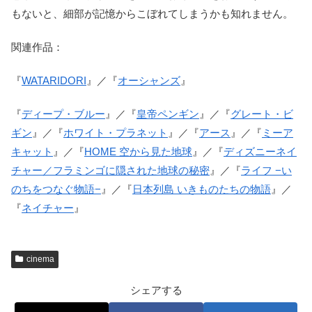
もないと、細部が記憶からこぼれてしまうかも知れません。
関連作品：
『
WATARIDORI
』／『
オーシャンズ
』
『
ディープ・ブルー
』／『
皇帝ペンギン
』／『
グレート・ビ
ギン
』／『
ホワイト・プラネット
』／『
アース
』／『
ミーア
キャット
』／『
HOME 空から見た地球
』／『
ディズニーネイ
チャー／フラミンゴに隠された地球の秘密
』／『
ライフ −い
のちをつなぐ物語−
』／『
日本列島 いきものたちの物語
』／
『
ネイチャー
』
cinema
シェアする