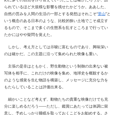
られているほど大規模な影響を残せたかどうか。ああした、
自然の営みを人間の生活の一部とする発想はそれこそ“
里山
”と
いう概念のある日本のような、比較的狭い土地でこそ成立す
るもので、そこまで多くの生態系を乱すところまで行ってい
たかにはやや疑問を覚えた。
しかし、考え方としては示唆に富むものであり、興味深い
のは確かだ。この主題に沿って集められた映像も重い。
主張の是非はともかく、野生動物という制御の出来ない被
写体を相手に、これだけの映像を集め、地球史を概観するか
のような感覚を生む物語を構築し、メッセージに充分な力を
もたらしていることは評価出来る。
細かいことなど考えず、動物たちの貴重な映像だけでも充
分に楽しめるだろう――ただし、鑑賞にあたっては体調に留
意し、予めしっかり睡眠を取っておくこどをお勧めする。さ