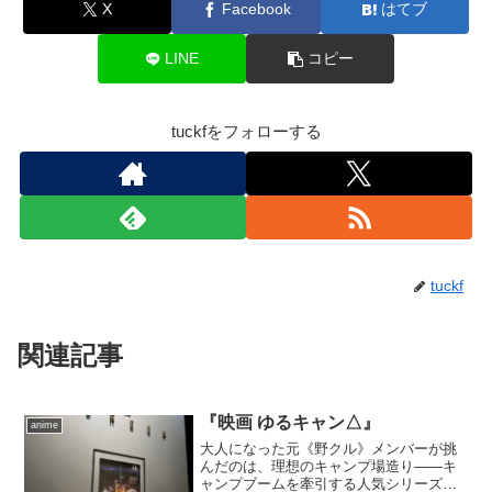
X
Facebook
はてブ
LINE
コピー
tuckfをフォローする
tuckf
関連記事
『映画 ゆるキャン△』
anime
大人になった元《野クル》メンバーが挑
んだのは、理想のキャンプ場造り――キ
ャンプブームを牽引する人気シリーズ、