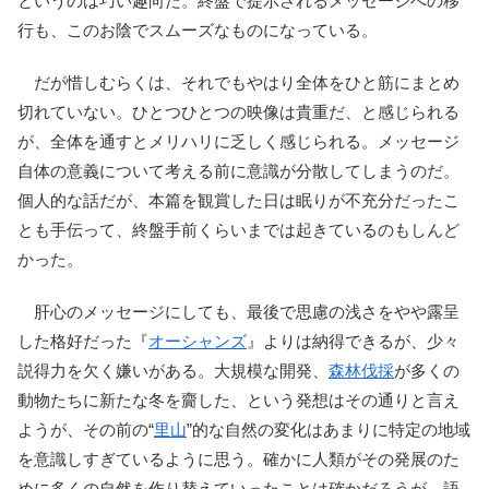
というのは巧い趣向だ。終盤で提示されるメッセージへの移
行も、このお陰でスムーズなものになっている。
だが惜しむらくは、それでもやはり全体をひと筋にまとめ
切れていない。ひとつひとつの映像は貴重だ、と感じられる
が、全体を通すとメリハリに乏しく感じられる。メッセージ
自体の意義について考える前に意識が分散してしまうのだ。
個人的な話だが、本篇を観賞した日は眠りが不充分だったこ
とも手伝って、終盤手前くらいまでは起きているのもしんど
かった。
肝心のメッセージにしても、最後で思慮の浅さをやや露呈
した格好だった『
オーシャンズ
』よりは納得できるが、少々
説得力を欠く嫌いがある。大規模な開発、
森林伐採
が多くの
動物たちに新たな冬を齎した、という発想はその通りと言え
ようが、その前の“
里山
”的な自然の変化はあまりに特定の地域
を意識しすぎているように思う。確かに人類がその発展のた
めに多くの自然を作り替えていったことは確かだろうが、語