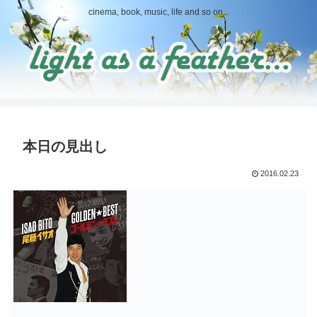
cinema, book, music, life and so on...
本日の見出し
2016.02.23