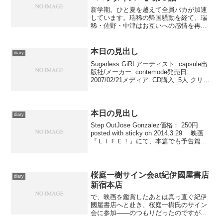
新学期。ひと夏を越えて全員バカが加速
しています。瑞稀の帰国騒動を経て、瑞
稀・佐野・中津はお互いへの感情を再認
識し、微妙に感覚が違う。佐野のジャン
プ写真をものにしたことで編集部の評価
が向上した秋葉が企画した撮影会に招か
本日の見出し
diary
れると、佐野は当初拒んだ...
Sugarless GiRLアーティスト: capsule出
版社/メーカー: contemode発売日:
2007/02/21メディア: CD購入: 5人 クリッ
ク: 190回この商品を含むブログ (367件)
を見る 考えている時間はない...
本日の見出し
diary
Step OutJose Gonzalez価格： 250円
posted with sticky on 2014.3.29 映画
『ＬＩＦＥ！』にて、本篇でも予告篇で
も印象的に用いられている１曲を。物語
の持つ昂揚感をこの上なく完璧に体現し
て...
桜庭一樹サイン会at紀伊國屋書店
diary
新宿本店
で、映画を鑑賞したあとは真っ直ぐ紀伊
國屋書店へと赴き、桜庭一樹氏のサイン
会に参加――のつもりだったのですが、
映画の終了が早すぎたため少々時間を持