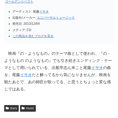
ゴールデン☆ベスト
アーティスト:
尾藤
イサオ
出版社/メーカー:
ユニバーサルミュージック
発売日:
2013/12/04
メディア:
CD
この商品を含むブログを見る
映画『の・ようなもの』のテーマ曲として使われ、『の・
ようなもの のようなもの』でも引き続きエンディング・テー
マとして用いられている、出船亭志ん米こと尾藤
イサオ
の曲
を。尾藤
イサオ
だと解ってるから気になりませんが、映画を
観たあとで、あの師匠が歌ってる、と思うとちょっと変な感
じではある。
diary
music