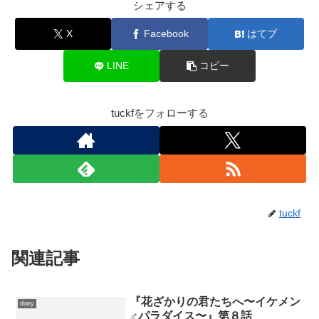
シェアする
X
Facebook
はてブ
LINE
コピー
tuckfをフォローする
tuckf
関連記事
『花ざかりの君たちへ〜イケメン
diary
♂パラダイス〜』第８話