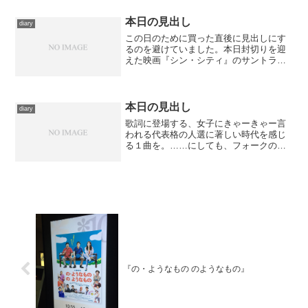
て余し、軽く買い物をしたり散策したり
してから列に就く。随分頑張ったけどや
本日の見出し
diary
っぱり６人目なんてとんで...
この日のために買った直後に見出しにす
るのを避けていました。本日封切りを迎
えた映画『シン・シティ』のサントラよ
り。ロバート・ロドリゲスらしいラテ
ン・スピリッツと、ジャズに似た味わい
を含んだメイン・タイトル含め、音楽も
格好いいぞ。 ところで、こ...
本日の見出し
diary
歌詞に登場する、女子にきゃーきゃー言
われる代表格の人選に著しい時代を感じ
る１曲を。……にしても、フォークの品
揃えがずいぶん良いなiTMS。初出のアル
バム『よしただくろう 青春の詩』がきち
んとリリースされていたので、そっちに
リンクしてみました...
『の・ようなもの のようなもの』