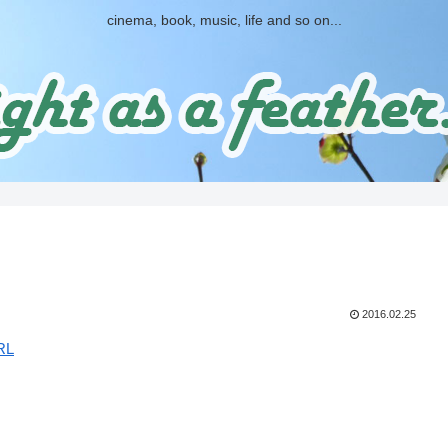
cinema, book, music, life and so on...
2016.02.25
RL