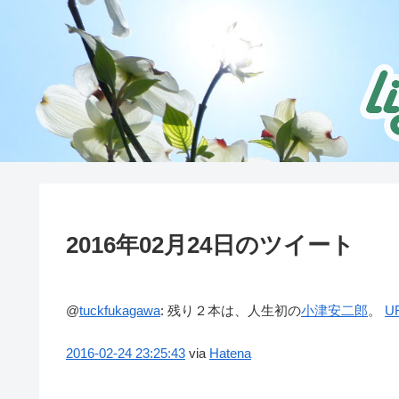
2016年02月24日のツイート
@
tuckfukagawa
:
残り２本は、人生初の
小津安二郎
。
U
2016-02-24
23:25:43
via
Hatena