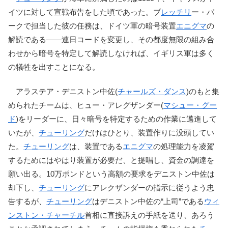
イツに対して宣戦布告をした頃であった。ブ
レッチリ
ー・パ
ークで担当した彼の任務は、ドイツ軍の暗号装置
エニグマ
の
解読である――連日コードを変更し、その都度無限の組み合
わせから暗号を特定して解読しなければ、イギリス軍は多く
の犠牲を出すことになる。
アラステア・デニストン中佐(
チャールズ・ダンス
)のもと集
められたチームは、ヒュー・アレグザンダー(
マシュー・グー
ド
)をリーダーに、日々暗号を特定するための作業に邁進して
いたが、
チューリング
だけはひとり、装置作りに没頭してい
た。
チューリング
は、装置である
エニグマ
の処理能力を凌駕
するためにはやはり装置が必要だ、と提唱し、資金の調達を
願い出る。10万ポンドという高額の要求をデニストン中佐は
却下し、
チューリング
にアレクザンダーの指示に従うよう忠
告するが、
チューリング
はデニストン中佐の“上司”である
ウィ
ンストン・チャーチル
首相に直接訴えの手紙を送り、あろう