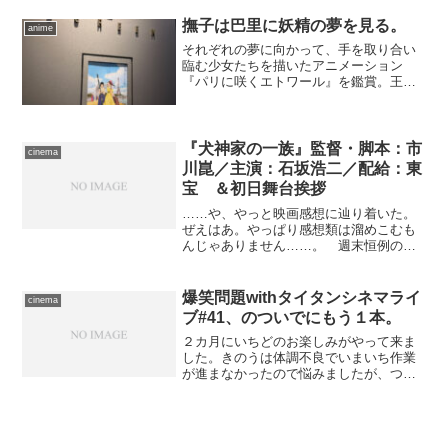
ラ・ワグナー、ドン・グレンジャー
／ 製作総指揮...
撫子は巴里に妖精の夢を見る。
anime
それぞれの夢に向かって、手を取り合い
臨む少女たちを描いたアニメーション
『パリに咲くエトワール』を鑑賞。王道
かつ丁寧に紡がれた優秀なドラマです。
『犬神家の一族』監督・脚本：市
cinema
川崑／主演：石坂浩二／配給：東
宝 ＆初日舞台挨拶
……や、やっと映画感想に辿り着いた。
ぜえはあ。やっぱり感想類は溜めこむも
んじゃありません……。 週末恒例の映
画鑑賞、本日は先週のうちにチケットを
確保してあったので、“駐輪場が空いてな
くて入れません”という事態を避けるため
爆笑問題withタイタンシネマライ
cinema
にも電車にて、きのう...
ブ#41、のついでにもう１本。
２カ月にいちどのお楽しみがやって来ま
した。きのうは体調不良でいまいち作業
が進まなかったので悩みましたが、つい
でに観る映画のチケットまで既に確保し
てましたし、出かけないなら出かけない
で気分がだんだん腐ってきてしまうの
で、午前中にどうにか一段落...