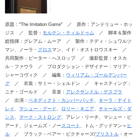
原題：“The Imitation Game” ／ 原作：アンドリュー・ホッ
ジス ／ 監督：
モルテン・ティルドゥム
／ 脚本＆製作
総指揮：グレアム・ムーア ／ 製作：テディ・シュワルツ
マン、ノーラ・
グロス
マン、イド・オストロウスキー ／
共同製作：ピーター・へスロップ ／ 撮影監督：オスカ
ル・ファウラ ／ プロダクション・デザイナー：マリア・
シャーコヴィク ／ 編集：
ウィリアム・ゴールデンバー
グ
／ 衣装：サミー・シェルドン ／ キャスティング：
ニナ・ゴールド ／ 音楽：
アレクサンドル・デスプラ
／ 出演：
ベネディクト・カンバーバッチ
、
キーラ・ナイト
レイ
、
マシュー・グード
、
ロリー・キニア
、
チャールズ・ダ
ンス
、
マーク・ストロング
、アレン・リーチ、マシュー・ビ
アード、ジェームズ・ノー
スコート
、トム・グッドマン＝
ヒ
ル
／ ブラック・ベアー・ピクチャーズ/
ブリストル
・オー