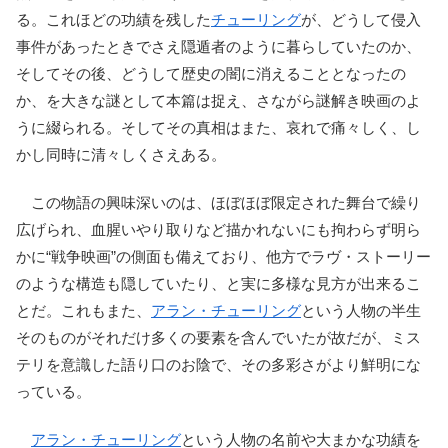
る。これほどの功績を残した
チューリング
が、どうして侵入
事件があったときでさえ隠遁者のように暮らしていたのか、
そしてその後、どうして歴史の闇に消えることとなったの
か、を大きな謎として本篇は捉え、さながら謎解き映画のよ
うに綴られる。そしてその真相はまた、哀れで痛々しく、し
かし同時に清々しくさえある。
この物語の興味深いのは、ほぼほぼ限定された舞台で繰り
広げられ、血腥いやり取りなど描かれないにも拘わらず明ら
かに“戦争映画”の側面も備えており、他方でラヴ・ストーリー
のような構造も隠していたり、と実に多様な見方が出来るこ
とだ。これもまた、
アラン・チューリング
という人物の半生
そのものがそれだけ多くの要素を含んでいたが故だが、ミス
テリを意識した語り口のお陰で、その多彩さがより鮮明にな
っている。
アラン・チューリング
という人物の名前や大まかな功績を