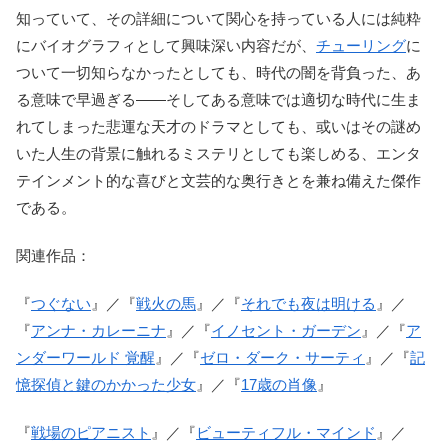
知っていて、その詳細について関心を持っている人には純粋
にバイオグラフィとして興味深い内容だが、
チューリング
に
ついて一切知らなかったとしても、時代の闇を背負った、あ
る意味で早過ぎる――そしてある意味では適切な時代に生ま
れてしまった悲運な天才のドラマとしても、或いはその謎め
いた人生の背景に触れるミステリとしても楽しめる、エンタ
テインメント的な喜びと文芸的な奥行きとを兼ね備えた傑作
である。
関連作品：
『
つぐない
』／『
戦火の馬
』／『
それでも夜は明ける
』／
『
アンナ・カレーニナ
』／『
イノセント・ガーデン
』／『
ア
ンダーワールド 覚醒
』／『
ゼロ・ダーク・サーティ
』／『
記
憶探偵と鍵のかかった少女
』／『
17歳の肖像
』
『
戦場のピアニスト
』／『
ビューティフル・マインド
』／