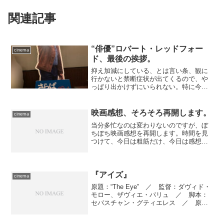
関連記事
“俳優”ロバート・レッドフォー
cinema
ド、最後の挨拶。
抑え加減にしている、とは言い条、観に
行かないと禁断症状が出てくるので、や
っぱり出かけずにいられない。特に今回
は、母も関心がありそうだったので、誘
ってふたりで出かけてきました。 やっ
て来たのはTOHOシネマズシャンテ。鑑
映画感想、そろそろ再開します。
cinema
賞したのは、昨年に俳優...
当分多忙なのは変わりないのですが、ぼ
ちぼち映画感想を再開します。時間を見
つけて、今日は粗筋だけ、今日は感想部
分を、という具合に進めるため、観てす
ぐ、というペースに戻るのはだいぶ先に
なりますが。 別に無理に更新しなくて
も、と某氏に言われたりし...
『アイズ』
cinema
原題：“The Eye” ／ 監督：ダヴィド・
モロー、ザヴィエ・パリュ ／ 脚本：
セバスチャン・グティエレス ／ 原
案：オキサイド・パン＆ダニー・パン監
督作品『the EYE』 ／ 製作：ポー