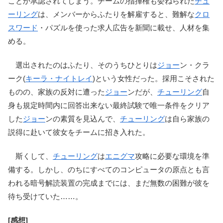
ことか承認されてしまう。チームの指揮権も委ねられた
チュ
ーリング
は、メンバーからふたりを解雇すると、難解な
クロ
スワード
・パズルを使った求人広告を新聞に載せ、人材を集
める。
選出されたのはふたり、そのうちひとりは
ジョー
ン・クラ
ーク(
キーラ・ナイトレイ
)という女性だった。採用こそされた
ものの、家族の反対に遭った
ジョー
ンだが、
チューリング
自
身も規定時間内に回答出来ない最終試験で唯一条件をクリア
した
ジョー
ンの素質を見込んで、
チューリング
は自ら家族の
説得に赴いて彼女をチームに招き入れた。
斯くして、
チューリング
は
エニグマ
攻略に必要な環境を準
備する。しかし、のちにすべてのコンピュータの原点とも言
われる暗号解読装置の完成までには、まだ無数の困難が彼を
待ち受けていた……。
[感想]