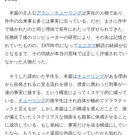
本篇の主人公
アラン・チューリング
は実在の人物であり、
作中の出来事も多くは事実に沿っている。だが、まさに作中
で描かれたのと同じ理由で長年にわたって伏せられてきた。
任務終了後のコンピューターの研究により、その名は記憶さ
れていたものの、1970年代になって
エニグマ
解読の経緯が公
となるまで、その功績が本当の意味では正しく評価されてい
なかった人物だった。
そうした謎めいた半生を、本篇は
チューリング
がある理由
から告発されるに至る流れを借り、捜査に携わった刑事が一
連の事実に接する、という構造によってミステリ的に綴って
いる。
チューリング
の後半生はそれ自体が極めてドラマティ
ックと言えるが、しかし本篇はこの構成を選んだことで、彼
が備えていたミステリアスな側面をも観客に体感させること
に成功している。もし単純に、事実だけを辿る構成にしてい
たなら、もうちょっと退屈な内容になっていたかも知れな