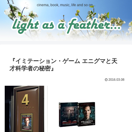
cinema, book, music, life and so on...
『イミテーション・ゲーム エニグマと天
才科学者の秘密』
2016.03.08