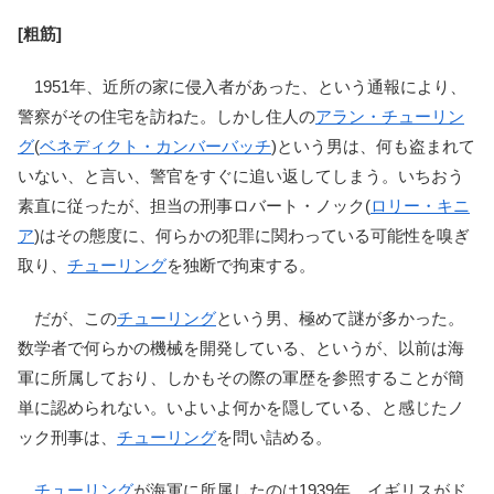
[粗筋]
1951年、近所の家に侵入者があった、という通報により、
警察がその住宅を訪ねた。しかし住人の
アラン・チューリン
グ
(
ベネディクト・カンバーバッチ
)という男は、何も盗まれて
いない、と言い、警官をすぐに追い返してしまう。いちおう
素直に従ったが、担当の刑事ロバート・ノック(
ロリー・キニ
ア
)はその態度に、何らかの犯罪に関わっている可能性を嗅ぎ
取り、
チューリング
を独断で拘束する。
だが、この
チューリング
という男、極めて謎が多かった。
数学者で何らかの機械を開発している、というが、以前は海
軍に所属しており、しかもその際の軍歴を参照することが簡
単に認められない。いよいよ何かを隠している、と感じたノ
ック刑事は、
チューリング
を問い詰める。
チューリング
が海軍に所属したのは1939年、イギリスがド