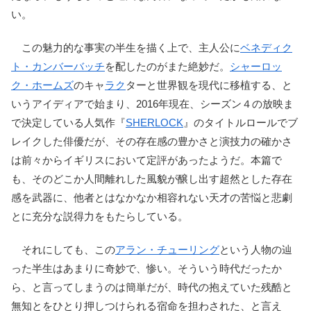
い。
この魅力的な事実の半生を描く上で、主人公に
ベネディク
ト・カンバーバッチ
を配したのがまた絶妙だ。
シャーロッ
ク・ホームズ
のキャ
ラク
ターと世界観を現代に移植する、と
いうアイディアで始まり、2016年現在、シーズン４の放映ま
で決定している人気作『
SHERLOCK
』のタイトルロールでブ
レイクした俳優だが、その存在感の豊かさと演技力の確かさ
は前々からイギリスにおいて定評があったようだ。本篇で
も、そのどこか人間離れした風貌が醸し出す超然とした存在
感を武器に、他者とはなかなか相容れない天才の苦悩と悲劇
とに充分な説得力をもたらしている。
それにしても、この
アラン・チューリング
という人物の辿
った半生はあまりに奇妙で、惨い。そういう時代だったか
ら、と言ってしまうのは簡単だが、時代の抱えていた残酷と
無知とをひとり押しつけられる宿命を担わされた、と言え