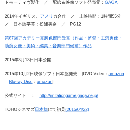
トモーティヴ製作 ／ 配給＆映像ソフト発売元：
GAGA
2014年イギリス、
アメリ
カ合作 ／ 上映時間：1時間55分
／ 日本語字幕：松浦美奈 ／ PG12
第87回アカデミー賞脚色部門受賞（作品・監督・主演男優・
助演女優・美術・編集・音楽部門候補）作品
2015年3月13日日本公開
2015年10月2日映像ソフト日本盤発売 [DVD Video：
amazon
｜
Blu-ray Disc
：
amazon
]
公式サイト ：
http://imitationgame.gaga.ne.jp/
TOHOシネマズ
日本橋
にて初見
(2015/04/22)