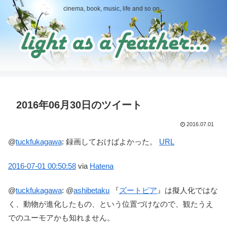
cinema, book, music, life and so on...
2016年06月30日のツイート
2016.07.01
@
tuckfukagawa
:
録画しておけばよかった。
URL
2016-07-01
00:50:58
via
Hatena
@
tuckfukagawa
:
@
ashibetaku
『
ズートピア
』は擬人化ではな
く、動物が進化したもの、という位置づけなので、観たうえ
でのユーモアかも知れません。