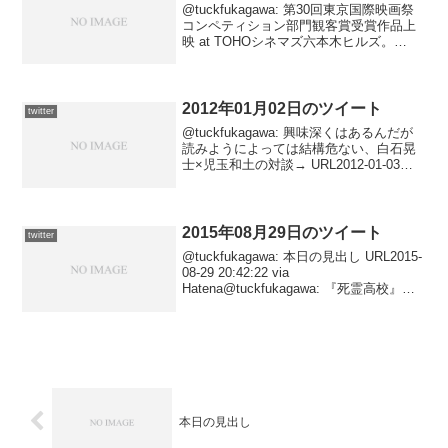
@tuckfukagawa: 第30回東京国際映画祭
コンペティション部門観客賞受賞作品上
映 at TOHOシネマズ六本木ヒルズ。
URL2017-11-04 01:18:34 via Hatena
2012年01月02日のツイート
twitter
@tuckfukagawa: 興味深くはあるんだが
読みようによっては結構危ない、白石晃
士×児玉和土の対談→ URL2012-01-03
02:47:33 via Tween@tuckfukagawa: 本日
の見出し URL2012-01-0...
2015年08月29日のツイート
twitter
@tuckfukagawa: 本日の見出し URL2015-
08-29 20:42:22 via
Hatena@tuckfukagawa: 『死霊高校』
URL2015-08-29 19:16:35 via Hatena
本日の見出し