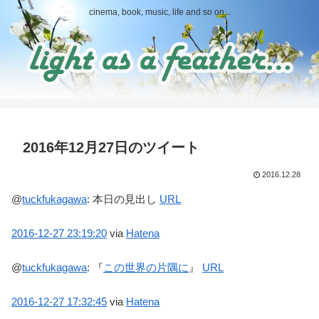
cinema, book, music, life and so on...
2016年12月27日のツイート
2016.12.28
@
tuckfukagawa
:
本日の見出し
URL
2016-12-27
23:19:20
via
Hatena
@
tuckfukagawa
:
『
この世界の片隅に
』
URL
2016-12-27
17:32:45
via
Hatena