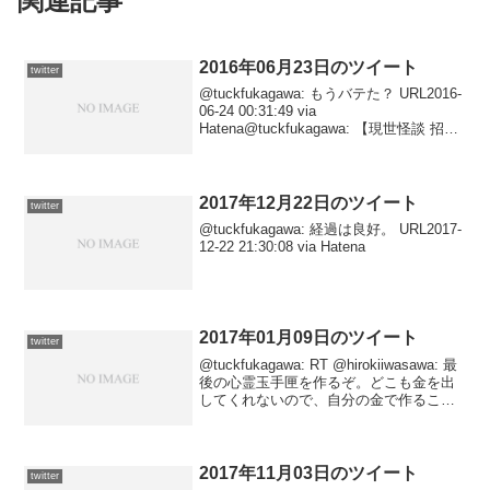
関連記事
2016年06月23日のツイート
twitter
@tuckfukagawa: もうバテた？ URL2016-
06-24 00:31:49 via
Hatena@tuckfukagawa: 【現世怪談 招か
ざる客/木原 浩勝】『隣之怪』を受け継
ぐ、一人称スタイルの新シリーズ。新シ
リーズとは...
2017年12月22日のツイート
twitter
@tuckfukagawa: 経過は良好。 URL2017-
12-22 21:30:08 via Hatena
2017年01月09日のツイート
twitter
@tuckfukagawa: RT @hirokiiwasawa: 最
後の心霊玉手匣を作るぞ。どこも金を出
してくれないので、自分の金で作ること
にした。完全自主制作だ、バカやろ
う！！来年夏のリリースを目指す。僕の
金がなくなり次第、即制作ストッ...
2017年11月03日のツイート
twitter