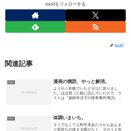
tuckfをフォローする
tuckf
関連記事
漫画の積読、やっと解消。
diary
ようやく昨晩でいちどゼロに戻りまし
た。ほぼ買った順に読んでいたので、ラ
ストは『薬師寺涼子の怪奇事件簿(2) 東
京ナイトメア＜前編＞』。涼子の言動に
いちいちツッコんでいるために画面や台
詞回しがゴタゴタしていますが、雰囲気
は充分出ているので原作...
体調いまいち。
diary
そうでなくても昨年末あたりからあんま
り気持ちの休まる暇がなく、そのうえ先