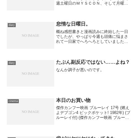
週土曜日のＭＹＳＣＯＮ、そして月曜日
に家族が増えたために気力体力消耗した
せいで、どうも体調が良くない。鼻風邪
の傾向も出ていたので、今日は風邪薬を
服用して一日大人しくして...
怠惰な日曜日。
diary
概ね感想書きと漫画読みに終始した一日
でしたが、やっぱり今週も頭痛に悩まさ
れて一日家でへろへろとしていました。
昼食も、先日頂戴したクーポンを使って
ピザを取ってしまったので本当に外出な
し。……まあ、今日の体調不良について
は、昨日の朝早く肌寒い時...
たぶん副反応ではない……よね？
diary
なんか調子が悪いのです。
本日のお買い物
cinema
傑作カンフー映画 ブルーレイ 17号 (燃え
よデブゴン4 ピックポケット! 1982年) (ブ
ルーレイ付) (傑作カンフー映画 ブルーレ
イコレクション)出版社/メーカー: デアゴ
スティーニ・ジャパン発売日: 2017/04/11
メディア: ...