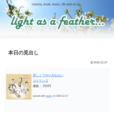
cinema, book, music, life and so on...
本日の見出し
2016.12.27
悲しくてやりきれない
コトリンゴ
価格： 250円
posted with
sticky
on 2016.12.27