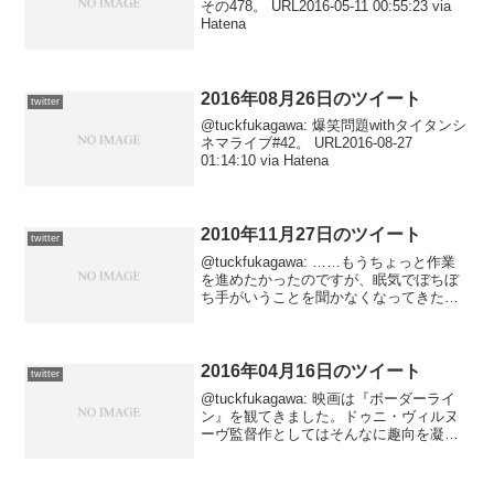
その478。 URL2016-05-11 00:55:23 via
Hatena
2016年08月26日のツイート
twitter
@tuckfukagawa: 爆笑問題withタイタンシ
ネマライブ#42。 URL2016-08-27
01:14:10 via Hatena
2010年11月27日のツイート
twitter
@tuckfukagawa: ……もうちょっと作業
を進めたかったのですが、眠気でぼちぼ
ち手がいうことを聞かなくなってきたの
で寝ますー。2010-11-28 03:47:50 via
Tween@tuckfukagawa: @ashibeta...
2016年04月16日のツイート
twitter
@tuckfukagawa: 映画は『ボーダーライ
ン』を観てきました。ドゥニ・ヴィルヌ
ーヴ監督作としてはそんなに趣向を凝ら
していない印象ですが、麻薬戦争そのも
のよりも、常識の通用しない戦場の過酷
さを描くことに熱意を傾けていてスリリ