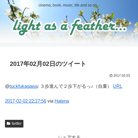
cinema, book, music, life and so on...
2017年02月02日のツイート
2017.02.03
@
tuckfukagawa
:
３歩進んで２歩下がるっ♪（自棄）
URL
2017-02-02
22:27:56
via
Hatena
twitter
シェアする