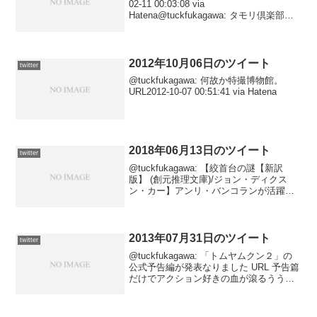
02-11 00:03:08 via
Hatena@tuckfukagawa: タモリ倶楽部を
観るまで起きているか、潔く寝てしまう
べきか……2012-02-10 23:57:21 ...
2012年10月06日のツイート
twitter
@tuckfukagawa: 何故か特撮博物館。
URL2012-10-07 00:51:41 via Hatena
2018年06月13日のツイート
twitter
@tuckfukagawa: 【絞首台の謎【新訳
版】 (創元推理文庫)/ジョン・ディクス
ン・カー】アンリ・バンコランが活躍す
る長篇第２作。あちこちに蠢く謎の人
物“ジャック・ケッチ”と神出鬼没の絞首台
とが雰囲気を盛り上げる。ト… → URL
...
2013年07月31日のツイート
twitter
@tuckfukagawa: 「トムヤムクン２」の
公式予告編が発表なりました URL 予告篇
だけでアクション好きの血が滾るうう
う。2013-07-31 12:21:18 via
Janetter@tuckfukagawa: どなたか大塚隆
史...