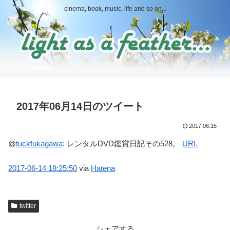
cinema, book, music, life and so on...
2017年06月14日のツイート
2017.06.15
@
tuckfukagawa
:
レンタルDVD鑑賞日記その528。
URL
2017-06-14
18:25:50
via
Hatena
twitter
シェアする