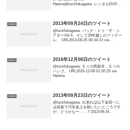
Hatena@tuckfukagawa: レンタルDVD鑑
賞日記その295。 URL2012-07-19
21:50:10 via Haten...
2013年09月24日のツイート
twitter
@tuckfukagawa: バック・トゥ・ザ・シ
アターVol.4、そして28年越しのフィナー
レ。 URL2013-09-25 00:34:13 via
Hatena@tuckfukagawa: @AzisaihS
@ama_zora @m...
2016年12月08日のツイート
twitter
@tuckfukagawa: 久々の西新井、久々の
ハシゴ。 URL2016-12-09 01:00:25 via
Hatena
2013年09月23日のツイート
twitter
@tuckfukagawa: 出来れば山下金田一に
は続篇で汚名返上を願いたいところです
が、どうかなー……？2013-09-24
02:27:48 via Tweet
ATOK@tuckfukagawa: 良し悪し以上に、
せっかく新しいキャス...