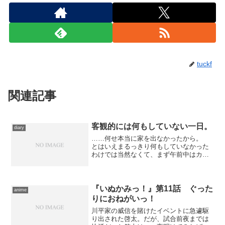
tuckf
関連記事
客観的には何もしていない一日。
diary
……何せ本当に家を出なかったから。
とはいえまるっきり何もしていなかった
わけでは当然なくて、まず午前中はカバ
ー用のグラシン紙を切って、まだ処置が
済んでいなかった本にとっととカバーを
かけてました。終了後は、先日買ってき
た生うどんで昼食。いつも...
『いぬかみっ！』第11話 ぐった
anime
りにおねがいっ！
川平家の威信を賭けたイベントに急遽駆
り出された啓太。だが、試合前夜までは