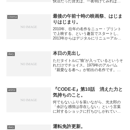
快活だった啓太は、一夜明けてみれば全
くの腑抜けになっている。ようこや協力
を求められたせんだんたちは、原因が解
らないまま啓太を試合に赴かせる。成り
最後の午前十時の映画祭、はじま
cinema
行きでいちおうは勝ち抜い...
りはじまり。
2010年、往年の名作をニュー・プリント
で上映する、という趣旨でスタートし、
2013年からはデジタルにリニューアルし
て継続してきた午前十時の映画祭も、先
週金曜日にスタートした第10回で終止符
を打つことになりました*1。第１回から
本日の見出し
diary
ぽつぽつと観...
ただタイトルに“狼”が入っているというそ
れだけでチョイス。1979年のアルバム
『親愛なる者へ』が初出の名作です。個
人的にはアレンジが石川鷹彦だというこ
とだけでも思い入れの深い一曲。未だ
に“吉野家”という単語から真っ先に連想す
るのはこれだった...
『CODE-E』第10話 消えた力と
anime
気持ちのこと。
何でもないふりを装いながら、光太郎の
「余計な感情は存在しない」という言葉
に対するショックに打ちひしがれている
千波美。そんな彼女の様子を眺めていた
由真は、千波美の身に変化が起きたこと
を察知する。あのときを境に、千波美の
運転免許更新。
diary
周囲に電波障害をもたらす...