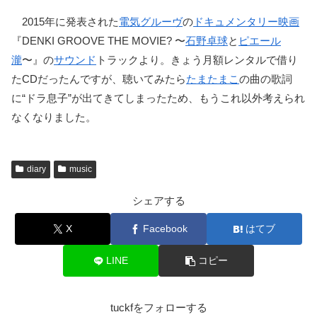
2015年に発表された
電気グルーヴ
の
ドキュメンタリー映画
『DENKI GROOVE THE MOVIE? 〜
石野卓球
と
ピエール
瀧
〜』の
サウンド
トラックより。きょう月額レンタルで借り
たCDだったんですが、聴いてみたら
たまたまこ
の曲の歌詞
に“ドラ息子”が出てきてしまったため、もうこれ以外考えられ
なくなりました。
diary
music
シェアする
X
Facebook
はてブ
LINE
コピー
tuckfをフォローする