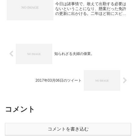
今日は諸事情で、敢えて出勤する必要は
ないということになり、懸案だった免許
の更新に出かける。二年ほど前にスピー
ド違反をやっている関係で近場の警察署
や更新センターでは手続が出来ず、朝早
くから電車にて江東の試験場に向か
う。 やや体調が思わしくなく...
知られざる夫婦の偉業。
2017年03月06日のツイート
コメント
コメントを書き込む