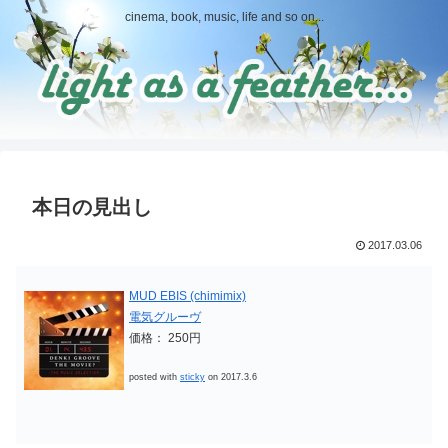
cinema, book, music, life and so on...
本日の見出し
2017.03.06
MUD EBIS (chimimix)
電気グルーヴ
価格： 250円
posted with
sticky
on 2017.3.6