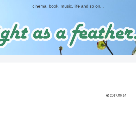
cinema, book, music, life and so on...
2017.06.14