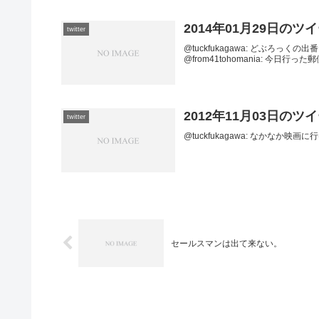
2014年01月29日のツ
twitter
@tuckfukagawa: どぶろっくの出番だ。20
@from41tohomania: 今日行っ
2012年11月03日のツ
twitter
@tuckfukagawa: なかなか映画に行けま
セールスマンは出て来ない。