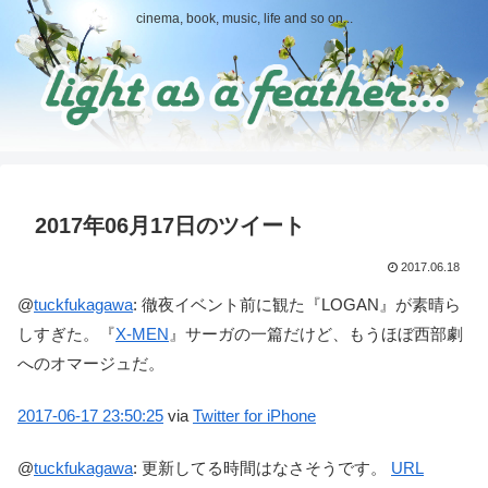
cinema, book, music, life and so on...
2017年06月17日のツイート
2017.06.18
@
tuckfukagawa
:
徹夜イベント前に観た『LOGAN』が素晴ら
しすぎた。『
X-MEN
』サーガの一篇だけど、もうほぼ西部劇
へのオマージュだ。
2017-06-17
23:50:25
via
Twitter for iPhone
@
tuckfukagawa
:
更新してる時間はなさそうです。
URL