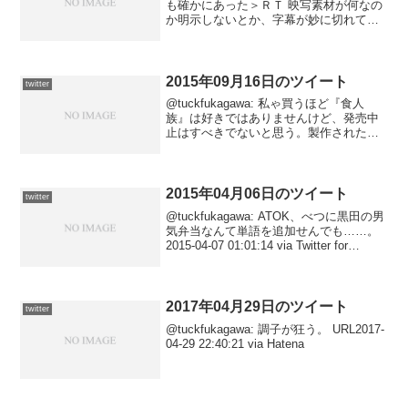
も確かにあった＞ＲＴ 映写素材が何なの
か明示しないとか、字幕が妙に切れてる
とかザラだったのよー。2015-01-30
01:22:26 via Twitter for iPhone@tuck...
2015年09月16日のツイート
twitter
@tuckfukagawa: 私ゃ買うほど『食人
族』は好きではありませんけど、発売中
止はすべきでないと思う。製作された時
代背景も違うのに、いまのルールで断罪
するのは意味がない。製作時の出来事も
含めて時代の資料と捉えないと。『食人
族』ってフェ...
2015年04月06日のツイート
twitter
@tuckfukagawa: ATOK、べつに黒田の男
気弁当なんて単語を追加せんでも……。
2015-04-07 01:01:14 via Twitter for
Android@tuckfukagawa: チャン・ロンジ
ー監督『共犯』一般公...
2017年04月29日のツイート
twitter
@tuckfukagawa: 調子が狂う。 URL2017-
04-29 22:40:21 via Hatena