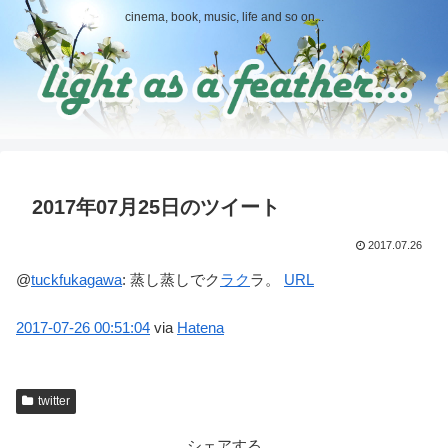
cinema, book, music, life and so on...
2017年07月25日のツイート
2017.07.26
@
tuckfukagawa
:
蒸し蒸しでク
ラク
ラ。
URL
2017-07-26
00:51:04
via
Hatena
twitter
シェアする