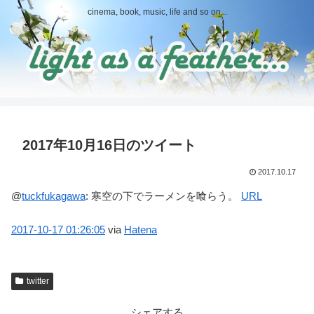
cinema, book, music, life and so on...
2017年10月16日のツイート
2017.10.17
@
tuckfukagawa
:
寒空の下でラーメンを喰らう。
URL
2017-10-17
01:26:05
via
Hatena
twitter
シェアする