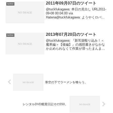
2011年09月07日のツイート
twitter
@tuckfukagawa: 本日の見出し URL2011-
09-08 00:04:00 via
Hatena@tuckfukagawa: ようやくロバー
ト・デ・ニーロ。［午前十時の映画祭
(66)］ URL2011-09-08 00:02:...
2013年07月20日のツイート
twitter
@tuckfukagawa: 『新耳袋殴り込み！＜
魔界編＞【後編】』の感想書きがなかな
か止められなくて作業が滞ったまんまで
すが、明日も用事があるのでそろそろ寝
ねば……まあ、もう投票は済ませてある
ので、夕方まではゆっくり作業に没頭で
きる、はず...
寒空の下でラーメンを喰らう。
レンタルDVD鑑賞日記その550。